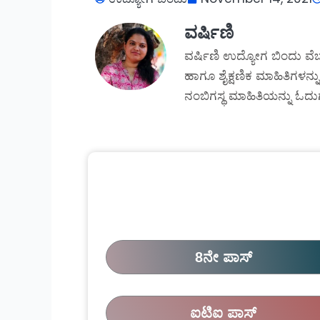
ವರ್ಷಿಣಿ
ವರ್ಷಿಣಿ ಉದ್ಯೋಗ ಬಿಂದು ವೆಬ
ಹಾಗೂ ಶೈಕ್ಷಣಿಕ ಮಾಹಿತಿಗಳನ್ನು
ನಂಬಿಗಸ್ಥ ಮಾಹಿತಿಯನ್ನು ಓದುಗ
8ನೇ ಪಾಸ್
ಐಟಿಐ ಪಾಸ್