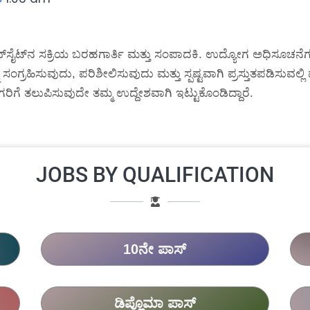
್‌ಸೈಟ್‌ನ ಸಕ್ರಿಯ ಬರಹಗಾರ್ತಿ ಮತ್ತು ಸಂಪಾದಕಿ. ಉದ್ಯೋಗ ಅಧಿಸೂಚನೆಗಳ
 ಸಂಗ್ರಹಿಸುವುದು, ಪರಿಶೀಲಿಸುವುದು ಮತ್ತು ಸ್ಪಷ್ಟವಾಗಿ ಪ್ರಸ್ತುತಪಡಿಸುವಲ
ರಿಗೆ ತಲುಪಿಸುವುದೇ ತಮ್ಮ ಉದ್ದೇಶವಾಗಿ ಇಟ್ಟುಕೊಂಡಿದ್ದಾರೆ.
JOBS BY QUALIFICATION
10ನೇ ಪಾಸ್
ಡಿಪ್ಲೊಮಾ ಪಾಸ್