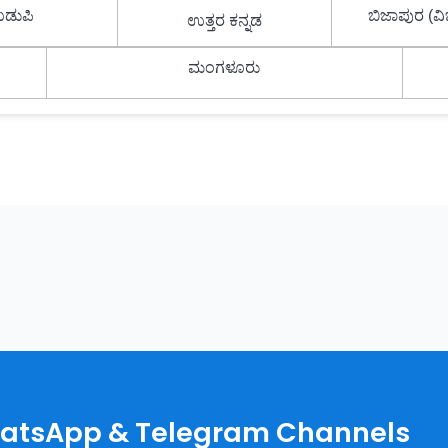
ಡುಪಿ
ಬಿಜಾಪುರ (
ಉತ್ತರ ಕನ್ನಡ
ಮಂಗಳೂರು
hatsApp & Telegram Channels