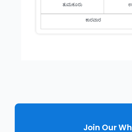
ತುಮಕೂರು
ಉ
ಕಾರವಾರ
Join Our W