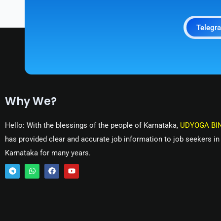
Telegr
Why We?
Hello: With the blessings of the people of Karnataka,
UDYOGA BI
has provided clear and accurate job information to job seekers in
Karnataka for many years.
T
W
F
Y
e
h
a
o
l
a
c
u
e
t
e
t
g
s
b
u
r
a
o
b