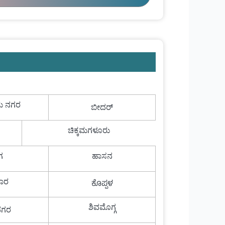
ು ನಗರ
ಬೀದರ್
ಚಿಕ್ಕಮಗಳೂರು
ಗ
ಹಾಸನ
ಾರ
ಕೊಪ್ಪಳ
ಶಿವಮೊಗ್ಗ
ನಗರ