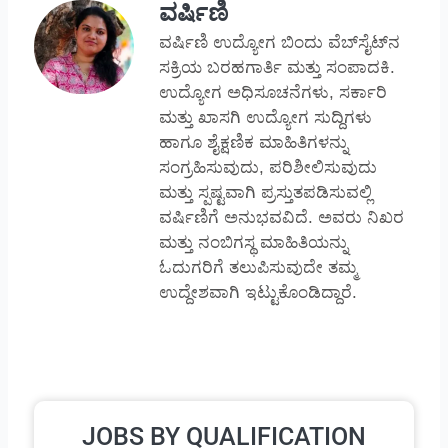
ವರ್ಷಿಣಿ
ವರ್ಷಿಣಿ ಉದ್ಯೋಗ ಬಿಂದು ವೆಬ್‌ಸೈಟ್‌ನ
ಸಕ್ರಿಯ ಬರಹಗಾರ್ತಿ ಮತ್ತು ಸಂಪಾದಕಿ.
ಉದ್ಯೋಗ ಅಧಿಸೂಚನೆಗಳು, ಸರ್ಕಾರಿ
ಮತ್ತು ಖಾಸಗಿ ಉದ್ಯೋಗ ಸುದ್ದಿಗಳು
ಹಾಗೂ ಶೈಕ್ಷಣಿಕ ಮಾಹಿತಿಗಳನ್ನು
ಸಂಗ್ರಹಿಸುವುದು, ಪರಿಶೀಲಿಸುವುದು
ಮತ್ತು ಸ್ಪಷ್ಟವಾಗಿ ಪ್ರಸ್ತುತಪಡಿಸುವಲ್ಲಿ
ವರ್ಷಿಣಿಗೆ ಅನುಭವವಿದೆ. ಅವರು ನಿಖರ
ಮತ್ತು ನಂಬಿಗಸ್ಥ ಮಾಹಿತಿಯನ್ನು
ಓದುಗರಿಗೆ ತಲುಪಿಸುವುದೇ ತಮ್ಮ
ಉದ್ದೇಶವಾಗಿ ಇಟ್ಟುಕೊಂಡಿದ್ದಾರೆ.
JOBS BY QUALIFICATION