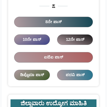
8ನೇ ಪಾಸ್
10ನೇ ಪಾಸ್
12ನೇ ಪಾಸ್
ಐಟಿಐ ಪಾಸ್
ಡಿಪ್ಲೊಮಾ ಪಾಸ್
ಪದವಿ ಪಾಸ್
ಜಿಲ್ಲಾವಾರು ಉದ್ಯೋಗ ಮಾಹಿತಿ