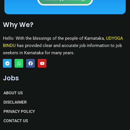
Why We?
Hello: With the blessings of the people of Karnataka,
UDYOGA
BINDU
has provided clear and accurate job information to job
seekers in Karnataka for many years.
T
W
F
Y
e
h
a
o
Jobs
l
a
c
u
e
t
e
t
g
s
b
u
r
a
o
b
ABOUT US
a
p
o
e
m
p
k
DISCLAIMER
PRIVACY POLICY
CONTACT US