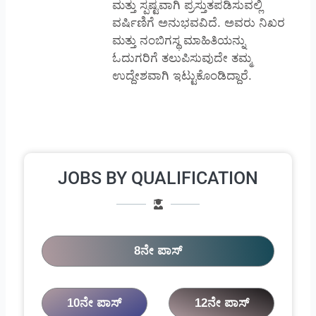
ಮತ್ತು ಸ್ಪಷ್ಟವಾಗಿ ಪ್ರಸ್ತುತಪಡಿಸುವಲ್ಲಿ
ವರ್ಷಿಣಿಗೆ ಅನುಭವವಿದೆ. ಅವರು ನಿಖರ
ಮತ್ತು ನಂಬಿಗಸ್ಥ ಮಾಹಿತಿಯನ್ನು
ಓದುಗರಿಗೆ ತಲುಪಿಸುವುದೇ ತಮ್ಮ
ಉದ್ದೇಶವಾಗಿ ಇಟ್ಟುಕೊಂಡಿದ್ದಾರೆ.
JOBS BY QUALIFICATION
8ನೇ ಪಾಸ್
10ನೇ ಪಾಸ್
12ನೇ ಪಾಸ್