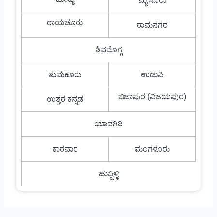
ಮಂಡ್ಯ
ಮೈಸೂರು
ರಾಯಚೂರು
ರಾಮನಗರ
ಶಿವಮೊಗ್ಗ
ತುಮಕೂರು
ಉಡುಪಿ
ಬಿಜಾಪುರ (ವಿಜಯಪುರ)
ಉತ್ತರ ಕನ್ನಡ
ಯಾದಗಿರಿ
ಕಾರವಾರ
ಮಂಗಳೂರು
ಹುಬ್ಬಳ್ಳಿ