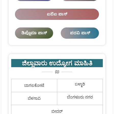
ಐಟಿಐ ಪಾಸ್
ಡಿಪ್ಲೊಮಾ ಪಾಸ್
ಪದವಿ ಪಾಸ್
ಜಿಲ್ಲಾವಾರು ಉದ್ಯೋಗ ಮಾಹಿತಿ
ಬಳ್ಳಾರಿ
ಬಾಗಲಕೋಟೆ
ಬೆಂಗಳೂರು ನಗರ
ಬೆಳಗಾವಿ
ಬೀದರ್