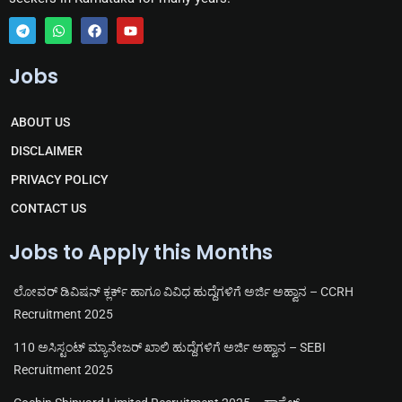
T
W
F
Y
e
h
a
o
Jobs
l
a
c
u
e
t
e
t
g
s
b
u
r
a
o
b
ABOUT US
a
p
o
e
m
p
k
DISCLAIMER
PRIVACY POLICY
CONTACT US
Jobs to Apply this Months
ಲೋವರ್ ಡಿವಿಷನ್ ಕ್ಲರ್ಕ್ ಹಾಗೂ ವಿವಿಧ ಹುದ್ದೆಗಳಿಗೆ ಅರ್ಜಿ ಅಹ್ವಾನ – CCRH
Recruitment 2025
110 ಅಸಿಸ್ಟಂಟ್ ಮ್ಯಾನೇಜರ್ ಖಾಲಿ ಹುದ್ದೆಗಳಿಗೆ ಅರ್ಜಿ ಅಹ್ವಾನ – SEBI
Recruitment 2025