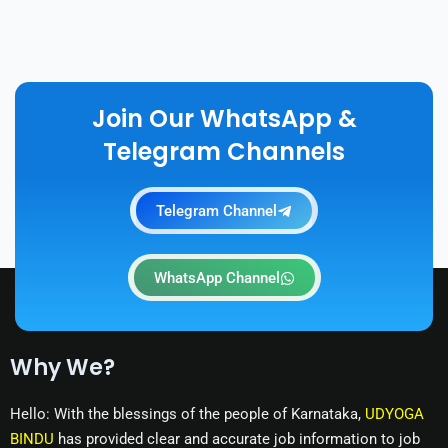
Join Our WhatsApp &
Telegram Channels
Telegram Channel
WhatsApp Channel
Why We?
Hello: With the blessings of the people of Karnataka,
UDYOGA
BINDU
has provided clear and accurate job information to job