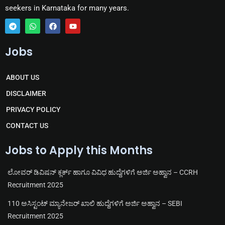
seekers in Karnataka for many years.
T
W
F
Y
e
h
a
o
Jobs
l
a
c
u
e
t
e
t
g
s
b
u
r
a
o
b
ABOUT US
a
p
o
e
m
p
k
DISCLAIMER
PRIVACY POLICY
CONTACT US
Jobs to Apply this Months
ಲೋವರ್ ಡಿವಿಷನ್ ಕ್ಲರ್ಕ್ ಹಾಗೂ ವಿವಿಧ ಹುದ್ದೆಗಳಿಗೆ ಅರ್ಜಿ ಅಹ್ವಾನ – CCRH
Recruitment 2025
110 ಅಸಿಸ್ಟಂಟ್ ಮ್ಯಾನೇಜರ್ ಖಾಲಿ ಹುದ್ದೆಗಳಿಗೆ ಅರ್ಜಿ ಅಹ್ವಾನ – SEBI
Recruitment 2025