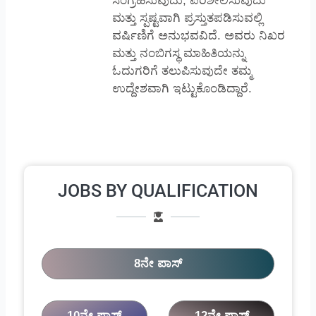
ಸಂಗ್ರಹಿಸುವುದು, ಪರಿಶೀಲಿಸುವುದು
ಮತ್ತು ಸ್ಪಷ್ಟವಾಗಿ ಪ್ರಸ್ತುತಪಡಿಸುವಲ್ಲಿ
ವರ್ಷಿಣಿಗೆ ಅನುಭವವಿದೆ. ಅವರು ನಿಖರ
ಮತ್ತು ನಂಬಿಗಸ್ಥ ಮಾಹಿತಿಯನ್ನು
ಓದುಗರಿಗೆ ತಲುಪಿಸುವುದೇ ತಮ್ಮ
ಉದ್ದೇಶವಾಗಿ ಇಟ್ಟುಕೊಂಡಿದ್ದಾರೆ.
JOBS BY QUALIFICATION
8ನೇ ಪಾಸ್
10ನೇ ಪಾಸ್
12ನೇ ಪಾಸ್