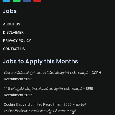
T
W
F
Y
e
h
a
o
Jobs
l
a
c
u
e
t
e
t
g
s
b
u
r
a
o
b
ABOUT US
a
p
o
e
m
p
k
DISCLAIMER
PRIVACY POLICY
CONTACT US
Jobs to Apply this Months
ಲೋವರ್ ಡಿವಿಷನ್ ಕ್ಲರ್ಕ್ ಹಾಗೂ ವಿವಿಧ ಹುದ್ದೆಗಳಿಗೆ ಅರ್ಜಿ ಅಹ್ವಾನ – CCRH
Recruitment 2025
110 ಅಸಿಸ್ಟಂಟ್ ಮ್ಯಾನೇಜರ್ ಖಾಲಿ ಹುದ್ದೆಗಳಿಗೆ ಅರ್ಜಿ ಅಹ್ವಾನ – SEBI
Recruitment 2025
Cochin Shipyard Limited Recruitment 2025 – ಹಾಸ್ಟೆಲ್
ಸುಪರಿಂಟೆಂಡೆಂಟ್ / ವಾರ್ಡನ್ ಹುದ್ದೆಗಳಿಗೆ ಅರ್ಜಿ ಅಹ್ವಾನ.