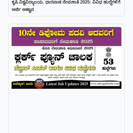
ಕೃಷಿ ವಿಶ್ವವಿದ್ಯಾಲಯ, ಧಾರವಾಡ ನೇಮಕಾತಿ 2025: ವಿವಿಧ ಹುದ್ದೆಗಳಿಗೆ
ಅರ್ಜಿ ಅಹ್ವಾನ