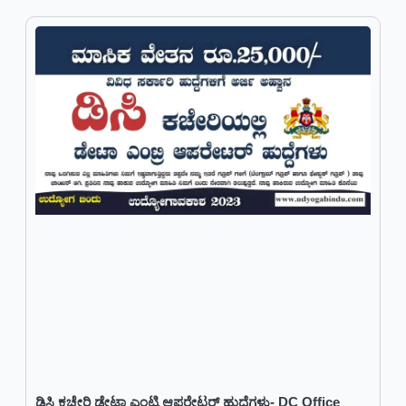
ಡಿಸಿ ಕಚೇರಿ ಡೇಟಾ ಎಂಟ್ರಿ ಆಪರೇಟರ್ ಹುದ್ದೆಗಳು- DC Office