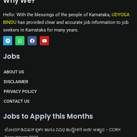
Why We?
Hello: With the blessings of the people of Karnataka,
UDYOGA
BINDU
has provided clear and accurate job information to job
seekers in Karnataka for many years.
T
W
F
Y
e
h
a
o
Jobs
l
a
c
u
e
t
e
t
g
s
b
u
r
a
o
b
ABOUT US
a
p
o
e
m
p
k
DISCLAIMER
PRIVACY POLICY
CONTACT US
Jobs to Apply this Months
ಲೋವರ್ ಡಿವಿಷನ್ ಕ್ಲರ್ಕ್ ಹಾಗೂ ವಿವಿಧ ಹುದ್ದೆಗಳಿಗೆ ಅರ್ಜಿ ಅಹ್ವಾನ – CCRH