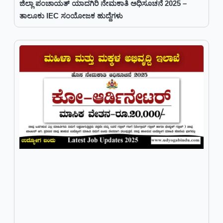
ಜಿಲ್ಲಾ ಪಂಚಾಯತ್ ಯಾದಗಿರಿ ನೇಮಕಾತಿ ಅಧಿಸೂಚನೆ 2025 –
ತಾಲೂಕು IEC ಸಂಯೋಜಕ ಹುದ್ದೆಗಳು