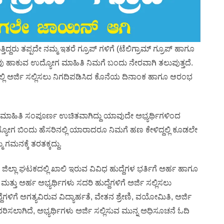
ದ್ದರು ತಪ್ಪದೇ ನಮ್ಮ ಇತರೆ ಗ್ರೂಪ್ ಗಳಿಗೆ (ಟೆಲಿಗ್ರಾಮ್ ಗ್ರೂಪ್ ಹಾಗೂ
 ನಾವು ಹಾಕುವ ಉದ್ಯೋಗ ಮಾಹಿತಿ ನಿಮಗೆ ಬಂದು ನೇರವಾಗಿ ತಲುಪುತ್ತದೆ.
ಿ ಅರ್ಜಿ ಸಲ್ಲಿಸಲು ನಿಗದಿಪಡಿಸಿದ ಕೊನೆಯ ದಿನಾಂಕ ಹಾಗೂ ಆರಂಭ
 ಮಾಹಿತಿ ಸಂಪೂರ್ಣ ಉಚಿತವಾಗಿದ್ದು ಯಾವುದೇ ಅಭ್ಯರ್ಥಿಗಳಿಂದ
್ಯೋಗ ಬಿಂದು ಹೆಸರಿನಲ್ಲಿ ಯಾರಾದರೂ ನಿಮಗೆ ಹಣ ಕೇಳಿದ್ದಲ್ಲಿ ಕೂಡಲೇ
 ಗಮನಕ್ಕೆ ತರತಕ್ಕದ್ದು.
ುರ ಜಿಲ್ಲಾ ಘಟಕದಲ್ಲಿ ಖಾಲಿ ಇರುವ ವಿವಿಧ ಹುದ್ದೆಗಳ ಭರ್ತಿಗೆ ಅರ್ಹ ಹಾಗೂ
ಮತ್ತು ಅರ್ಹ ಅಭ್ಯರ್ಥಿಗಳು ಸದರಿ ಹುದ್ದೆಗಳಿಗೆ ಅರ್ಜಿ ಸಲ್ಲಿಸಲು
ದೆಗಳಿಗೆ ಅಗತ್ಯವಿರುವ ವಿದ್ಯಾರ್ಹತೆ, ವೇತನ ಶ್ರೇಣಿ, ವಯೋಮಿತಿ, ಅರ್ಜಿ
ವಿವರಿಸಲಾಗಿದೆ, ಅಭ್ಯರ್ಥಿಗಳು ಅರ್ಜಿ ಸಲ್ಲಿಸುವ ಮುನ್ನ ಅಧಿಸೂಚನೆ ಓದಿ