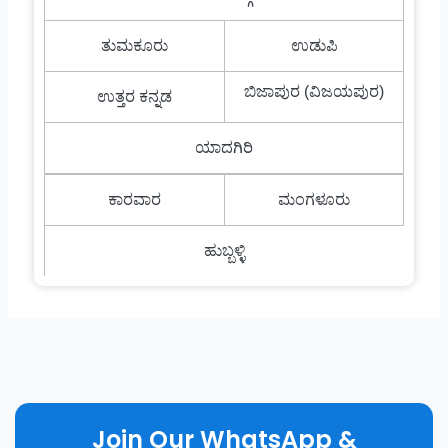
ತುಮಕೂರು
ಉಡುಪಿ
ಬಿಜಾಪುರ (ವಿಜಯಪುರ)
ಉತ್ತರ ಕನ್ನಡ
ಯಾದಗಿರಿ
ಕಾರವಾರ
ಮಂಗಳೂರು
ಹುಬ್ಬಳ್ಳಿ
Join Our WhatsApp &