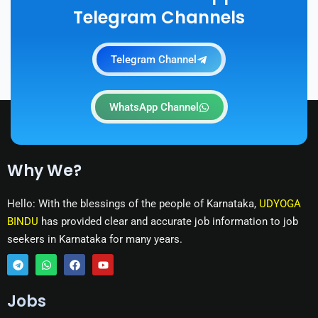
Telegram Channels
Telegram Channel
WhatsApp Channel
Why We?
Hello: With the blessings of the people of Karnataka,
UDYOGA
BINDU
has provided clear and accurate job information to job
seekers in Karnataka for many years.
T
W
F
Y
e
h
a
o
Jobs
l
a
c
u
e
t
e
t