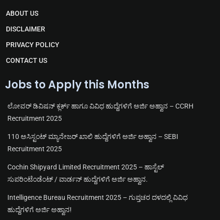
g
s
b
u
r
a
o
b
ABOUT US
a
p
o
e
m
p
k
DISCLAIMER
PRIVACY POLICY
CONTACT US
Jobs to Apply this Months
ಲೋವರ್ ಡಿವಿಷನ್ ಕ್ಲರ್ಕ್ ಹಾಗೂ ವಿವಿಧ ಹುದ್ದೆಗಳಿಗೆ ಅರ್ಜಿ ಅಹ್ವಾನ – CCRH
Recruitment 2025
110 ಅಸಿಸ್ಟಂಟ್ ಮ್ಯಾನೇಜರ್ ಖಾಲಿ ಹುದ್ದೆಗಳಿಗೆ ಅರ್ಜಿ ಅಹ್ವಾನ – SEBI
Recruitment 2025
Cochin Shipyard Limited Recruitment 2025 – ಹಾಸ್ಟೆಲ್
ಸುಪರಿಂಟೆಂಡೆಂಟ್ / ವಾರ್ಡನ್ ಹುದ್ದೆಗಳಿಗೆ ಅರ್ಜಿ ಅಹ್ವಾನ.
Intelligence Bureau Recruitment 2025 – ಗುಪ್ತಚರ ದಳದಲ್ಲಿ ವಿವಿಧ
ಹುದ್ದೆಗಳಿಗೆ ಅರ್ಜಿ ಅಹ್ವಾನ!