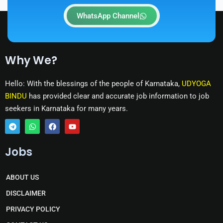
WhatsApp Channel
Why We?
Hello: With the blessings of the people of Karnataka,
UDYOGA
BINDU
has provided clear and accurate job information to job
seekers in Karnataka for many years.
T
W
F
Y
e
h
a
o
Jobs
l
a
c
u
e
t
e
t
g
s
b
u
r
a
o
b
ABOUT US
a
p
o
e
m
p
k
DISCLAIMER
PRIVACY POLICY