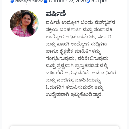
ಉದ್ಯೋಗ ಬಿಂದು
October 23, 2020
5:21 pm
ವರ್ಷಿಣಿ
ವರ್ಷಿಣಿ ಉದ್ಯೋಗ ಬಿಂದು ವೆಬ್‌ಸೈಟ್‌ನ
ಸಕ್ರಿಯ ಬರಹಗಾರ್ತಿ ಮತ್ತು ಸಂಪಾದಕಿ.
ಉದ್ಯೋಗ ಅಧಿಸೂಚನೆಗಳು, ಸರ್ಕಾರಿ
ಮತ್ತು ಖಾಸಗಿ ಉದ್ಯೋಗ ಸುದ್ದಿಗಳು
ಹಾಗೂ ಶೈಕ್ಷಣಿಕ ಮಾಹಿತಿಗಳನ್ನು
ಸಂಗ್ರಹಿಸುವುದು, ಪರಿಶೀಲಿಸುವುದು
ಮತ್ತು ಸ್ಪಷ್ಟವಾಗಿ ಪ್ರಸ್ತುತಪಡಿಸುವಲ್ಲಿ
ವರ್ಷಿಣಿಗೆ ಅನುಭವವಿದೆ. ಅವರು ನಿಖರ
ಮತ್ತು ನಂಬಿಗಸ್ಥ ಮಾಹಿತಿಯನ್ನು
ಓದುಗರಿಗೆ ತಲುಪಿಸುವುದೇ ತಮ್ಮ
ಉದ್ದೇಶವಾಗಿ ಇಟ್ಟುಕೊಂಡಿದ್ದಾರೆ.