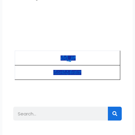
ವೆಬ್ಸೈಟ್
ನೋಟಿಫಿಕೇಶನ್
Search