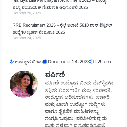
Mandya Zilla Panchayat Recruitment 2025 – ಮಂಡ್ಯ
ಜಿಲ್ಲಾ ಪಂಚಾಯತ್ ನೇಮಕಾತಿ ಅಧಿಸೂಚನೆ 2025
October 26, 2025
RRB Recruitment 2025 – ರೈಲ್ವೆ ಇಲಾಖೆ 5810 ನಾನ್ ಟೆಕ್ನಿಕಲ್
ಹುದ್ದೆಗಳ ಬೃಹತ್ ನೇಮಕಾತಿ 2025
October 24, 2025
ಉದ್ಯೋಗ ಬಿಂದು
December 24, 2023
1:29 am
ವರ್ಷಿಣಿ
ವರ್ಷಿಣಿ ಉದ್ಯೋಗ ಬಿಂದು ವೆಬ್‌ಸೈಟ್‌ನ
ಸಕ್ರಿಯ ಬರಹಗಾರ್ತಿ ಮತ್ತು ಸಂಪಾದಕಿ.
ಉದ್ಯೋಗ ಅಧಿಸೂಚನೆಗಳು, ಸರ್ಕಾರಿ
ಮತ್ತು ಖಾಸಗಿ ಉದ್ಯೋಗ ಸುದ್ದಿಗಳು
ಹಾಗೂ ಶೈಕ್ಷಣಿಕ ಮಾಹಿತಿಗಳನ್ನು
ಸಂಗ್ರಹಿಸುವುದು, ಪರಿಶೀಲಿಸುವುದು
ಮತ್ತು ಸ್ಪಷ್ಟವಾಗಿ ಪ್ರಸ್ತುತಪಡಿಸುವಲ್ಲಿ