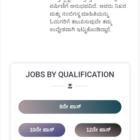
ವರ್ಷಿಣಿಗೆ ಅನುಭವವಿದೆ. ಅವರು ನಿಖರ
ಮತ್ತು ನಂಬಿಗಸ್ಥ ಮಾಹಿತಿಯನ್ನು
ಓದುಗರಿಗೆ ತಲುಪಿಸುವುದೇ ತಮ್ಮ
ಉದ್ದೇಶವಾಗಿ ಇಟ್ಟುಕೊಂಡಿದ್ದಾರೆ.
JOBS BY QUALIFICATION
8ನೇ ಪಾಸ್
10ನೇ ಪಾಸ್
12ನೇ ಪಾಸ್