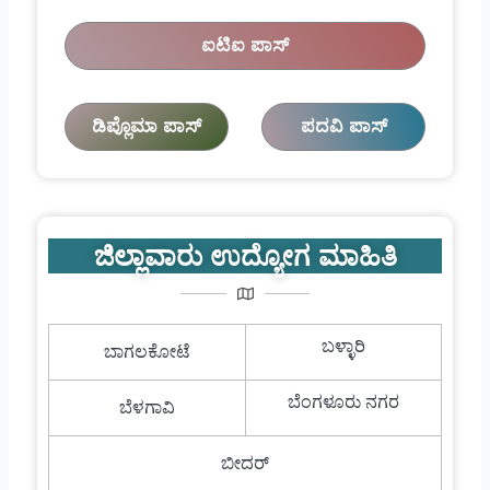
ಐಟಿಐ ಪಾಸ್
ಡಿಪ್ಲೊಮಾ ಪಾಸ್
ಪದವಿ ಪಾಸ್
ಜಿಲ್ಲಾವಾರು ಉದ್ಯೋಗ ಮಾಹಿತಿ
ಬಳ್ಳಾರಿ
ಬಾಗಲಕೋಟೆ
ಬೆಂಗಳೂರು ನಗರ
ಬೆಳಗಾವಿ
ಬೀದರ್