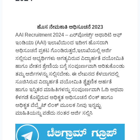
ಹೊಸ ನೇಮಕಾತಿ ಅಧಿಸೂಚನೆ 2023
AAI Recruitment 2024 – ಏರ್‌ಪೋರ್ಟ್ಸ್ ಅಥಾರಿಟಿ ಆಫ್
ಇಂಡಿಯಾ (AAI) ಇಲಾಖೆಯಿಂದ ಇದೀಗ ಹೊಸದಾಗಿ
ಅಧಿಸೂಚನೆ ಪ್ರಕಟ ಗೊಂಡಿರುತ್ತದೆ,ಇಲಾಖೆಯಲ್ಲಿ ಅರ್ಜಿ
ಸಲ್ಲಿಸುವ ಅಭ್ಯರ್ಥಿಗಳು ಅಗತ್ಯವಿರುವ ವಿದ್ಯಾರ್ಹತೆ ವಯೋಮಿತಿ
ಹಾಗೂ ವೇತನ ಶ್ರೇಣಿಯ ಬಗ್ಗೆ ಸಂಪೂರ್ಣವಾಗಿ ಅರಿತುಕೊಂಡು
ತಮ್ಮ ಅರ್ಜಿಗಳನ್ನು ಸಲ್ಲಿಸಬೇಕು. ಈ ಲೇಖನದ ಕೆಳಬಾಗದಲ್ಲಿ
ಸೂಚಿಸಿರುವ ವಿದ್ಯಾರ್ಹತೆ ವಯೋಮಿತಿ ಶೈಕ್ಷಣಿಕ ಅರ್ಹತೆ
ಹಾಗೂ ಇನ್ನಿತರ ಮಾಹಿತಿಗಳನ್ನು ಸಂಪೂರ್ಣವಾಗಿ ಓದಿ ಅಥವಾ
ಕೆಳಗಡೆ ಕೊಟ್ಟಿರುವ ಅಧಿಕೃತ ಅಧಿಸೂಚನೆ ಲಿಂಕ್ ಹಾಗೂ
ಅಧಿಕೃತ ವೆಬ್ಸೈಟ್ ಲಿಂಕ್ ಮೂಲಕ ನೀವು ಇನ್ನಷ್ಟು
ಮಾಹಿತಿಯನ್ನು ಪಡೆದು ನಂತರ ಅರ್ಜಿ ಸಲ್ಲಿಸಿ