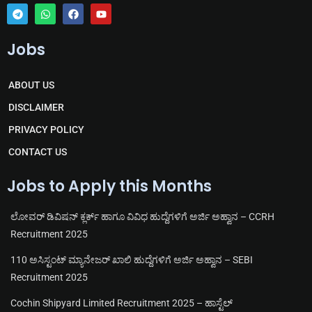
T
W
F
Y
e
h
a
o
Jobs
l
a
c
u
e
t
e
t
g
s
b
u
r
a
o
b
ABOUT US
a
p
o
e
m
p
k
DISCLAIMER
PRIVACY POLICY
CONTACT US
Jobs to Apply this Months
ಲೋವರ್ ಡಿವಿಷನ್ ಕ್ಲರ್ಕ್ ಹಾಗೂ ವಿವಿಧ ಹುದ್ದೆಗಳಿಗೆ ಅರ್ಜಿ ಅಹ್ವಾನ – CCRH
Recruitment 2025
110 ಅಸಿಸ್ಟಂಟ್ ಮ್ಯಾನೇಜರ್ ಖಾಲಿ ಹುದ್ದೆಗಳಿಗೆ ಅರ್ಜಿ ಅಹ್ವಾನ – SEBI
Recruitment 2025
Cochin Shipyard Limited Recruitment 2025 – ಹಾಸ್ಟೆಲ್