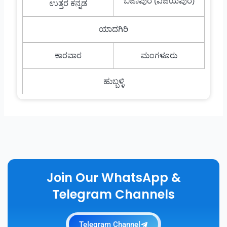
ಬಿಜಾಪುರ (ವಿಜಯಪುರ)
ಉತ್ತರ ಕನ್ನಡ
ಯಾದಗಿರಿ
ಕಾರವಾರ
ಮಂಗಳೂರು
ಹುಬ್ಬಳ್ಳಿ
Join Our WhatsApp &
Telegram Channels
Telegram Channel