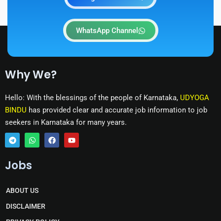
WhatsApp Channel
Why We?
Hello: With the blessings of the people of Karnataka,
UDYOGA
BINDU
has provided clear and accurate job information to job
seekers in Karnataka for many years.
T
W
F
Y
e
h
a
o
Jobs
l
a
c
u
e
t
e
t
g
s
b
u
r
a
o
b
ABOUT US
a
p
o
e
m
p
k
DISCLAIMER