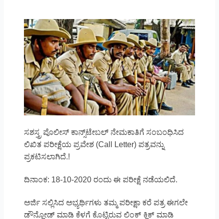
ಸಶಸ್ತ್ರ ಪೊಲೀಸ್‌ ಕಾನ್ಸ್‌ಟೇಬಲ್‌ ನೇಮಕಾತಿಗೆ ಸಂಬಂಧಿಸಿದ
ಲಿಖಿತ ಪರೀಕ್ಷೆಯ ಪ್ರವೇಶ (Call Letter) ಪತ್ರವನ್ನು
ಪ್ರಕಟಿಸಲಾಗಿದೆ.!
ದಿನಾಂಕ: 18-10-2020 ರಂದು ಈ ಪರೀಕ್ಷೆ ನಡೆಯಲಿದೆ.
ಅರ್ಜಿ ಸಲ್ಲಿಸಿದ ಅಭ್ಯರ್ಥಿಗಳು ತಮ್ಮ ಪರೀಕ್ಷಾ ಕರೆ ಪತ್ರ ಈಗಲೇ
ಡೌನ್ಲೋಡ್ ಮಾಡಿ ಕೆಳಗೆ ಕೊಟ್ಟಿರುವ ಲಿಂಕ್ ಕ್ಲಿಕ್ ಮಾಡಿ