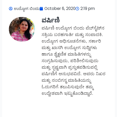
ಉದ್ಯೋಗ ಬಿಂದು
October 6, 2020
2:19 pm
ವರ್ಷಿಣಿ
ವರ್ಷಿಣಿ ಉದ್ಯೋಗ ಬಿಂದು ವೆಬ್‌ಸೈಟ್‌ನ
ಸಕ್ರಿಯ ಬರಹಗಾರ್ತಿ ಮತ್ತು ಸಂಪಾದಕಿ.
ಉದ್ಯೋಗ ಅಧಿಸೂಚನೆಗಳು, ಸರ್ಕಾರಿ
ಮತ್ತು ಖಾಸಗಿ ಉದ್ಯೋಗ ಸುದ್ದಿಗಳು
ಹಾಗೂ ಶೈಕ್ಷಣಿಕ ಮಾಹಿತಿಗಳನ್ನು
ಸಂಗ್ರಹಿಸುವುದು, ಪರಿಶೀಲಿಸುವುದು
ಮತ್ತು ಸ್ಪಷ್ಟವಾಗಿ ಪ್ರಸ್ತುತಪಡಿಸುವಲ್ಲಿ
ವರ್ಷಿಣಿಗೆ ಅನುಭವವಿದೆ. ಅವರು ನಿಖರ
ಮತ್ತು ನಂಬಿಗಸ್ಥ ಮಾಹಿತಿಯನ್ನು
ಓದುಗರಿಗೆ ತಲುಪಿಸುವುದೇ ತಮ್ಮ
ಉದ್ದೇಶವಾಗಿ ಇಟ್ಟುಕೊಂಡಿದ್ದಾರೆ.