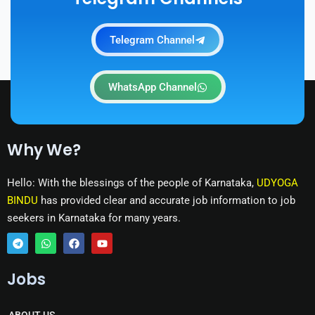
Telegram Channel
WhatsApp Channel
Why We?
Hello: With the blessings of the people of Karnataka,
UDYOGA
BINDU
has provided clear and accurate job information to job
seekers in Karnataka for many years.
T
W
F
Y
e
h
a
o
Jobs
l
a
c
u
e
t
e
t
g
s
b
u
r
a
o
b