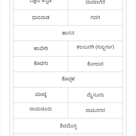
ದಕ್ಷಿಣ ಕನ್ನಡ
ದಾವಣಗೆರೆ
ಧಾರವಾಡ
ಗದಗ
ಹಾಸನ
ಕಲಬುರಗಿ (ಗುಲ್ಬರ್ಗಾ)
ಹಾವೇರಿ
ಕೊಡಗು
ಕೋಲಾರ
ಕೊಪ್ಪಳ
ಮಂಡ್ಯ
ಮೈಸೂರು
ರಾಯಚೂರು
ರಾಮನಗರ
ಶಿವಮೊಗ್ಗ