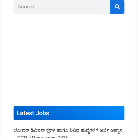
Search
Latest Jobs
ಲೋವರ್ ಡಿವಿಷನ್ ಕ್ಲರ್ಕ್ ಹಾಗೂ ವಿವಿಧ ಹುದ್ದೆಗಳಿಗೆ ಅರ್ಜಿ ಅಹ್ವಾನ
– CCRH Recruitment 2025