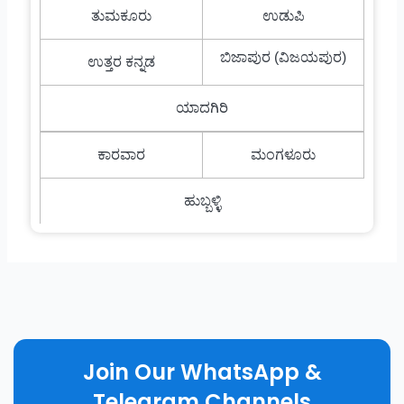
ತುಮಕೂರು
ಉಡುಪಿ
ಬಿಜಾಪುರ (ವಿಜಯಪುರ)
ಉತ್ತರ ಕನ್ನಡ
ಯಾದಗಿರಿ
ಕಾರವಾರ
ಮಂಗಳೂರು
ಹುಬ್ಬಳ್ಳಿ
Join Our WhatsApp &
Telegram Channels