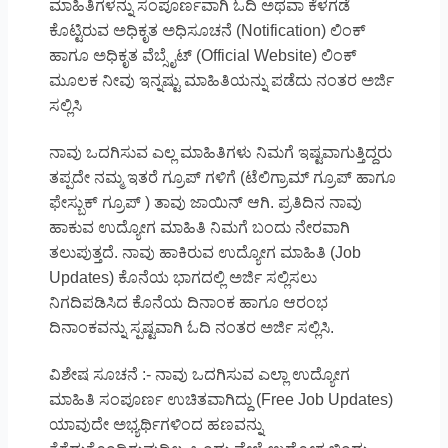
ಮಾಹಿತಿಗಳನ್ನು ಸಂಪೂರ್ಣವಾಗಿ ಓದಿ ಅಥವಾ ಕೆಳಗಡೆ
ಕೊಟ್ಟಿರುವ ಅಧಿಕೃತ ಅಧಿಸೂಚನೆ (Notification) ಲಿಂಕ್
ಹಾಗೂ ಅಧಿಕೃತ ವೆಬ್ಸೈಟ್ (Official Website) ಲಿಂಕ್
ಮೂಲಕ ನೀವು ಇನ್ನಷ್ಟು ಮಾಹಿತಿಯನ್ನು ಪಡೆದು ನಂತರ ಅರ್ಜಿ
ಸಲ್ಲಿಸಿ
ನಾವು ಒದಗಿಸುವ ಎಲ್ಲ ಮಾಹಿತಿಗಳು ನಿಮಗೆ ಇಷ್ಟವಾಗುತ್ತಿದ್ದರು
ತಪ್ಪದೇ ನಮ್ಮ ಇತರೆ ಗ್ರೂಪ್ ಗಳಿಗೆ (ಟೆಲಿಗ್ರಾಮ್ ಗ್ರೂಪ್ ಹಾಗೂ
ಫೇಸ್ಬುಕ್ ಗ್ರೂಪ್ ) ತಾವು ಜಾಯಿನ್ ಆಗಿ. ಪ್ರತಿದಿನ ನಾವು
ಹಾಕುವ ಉದ್ಯೋಗ ಮಾಹಿತಿ ನಿಮಗೆ ಬಂದು ನೇರವಾಗಿ
ತಲುಪುತ್ತದೆ. ನಾವು ಹಾಕಿರುವ ಉದ್ಯೋಗ ಮಾಹಿತಿ (Job
Updates) ಕೊನೆಯ ಭಾಗದಲ್ಲಿ ಅರ್ಜಿ ಸಲ್ಲಿಸಲು
ನಿಗದಿಪಡಿಸಿದ ಕೊನೆಯ ದಿನಾಂಕ ಹಾಗೂ ಆರಂಭ
ದಿನಾಂಕವನ್ನು ಸ್ಪಷ್ಟವಾಗಿ ಓದಿ ನಂತರ ಅರ್ಜಿ ಸಲ್ಲಿಸಿ.
ವಿಶೇಷ ಸೂಚನೆ :- ನಾವು ಒದಗಿಸುವ ಎಲ್ಲಾ ಉದ್ಯೋಗ
ಮಾಹಿತಿ ಸಂಪೂರ್ಣ ಉಚಿತವಾಗಿದ್ದು (Free Job Updates)
ಯಾವುದೇ ಅಭ್ಯರ್ಥಿಗಳಿಂದ ಹಣವನ್ನು