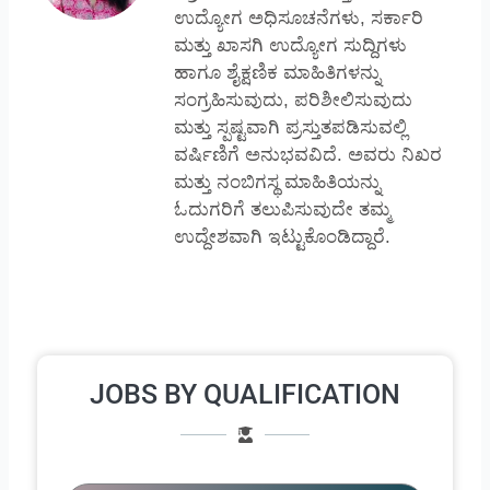
ಉದ್ಯೋಗ ಅಧಿಸೂಚನೆಗಳು, ಸರ್ಕಾರಿ
ಮತ್ತು ಖಾಸಗಿ ಉದ್ಯೋಗ ಸುದ್ದಿಗಳು
ಹಾಗೂ ಶೈಕ್ಷಣಿಕ ಮಾಹಿತಿಗಳನ್ನು
ಸಂಗ್ರಹಿಸುವುದು, ಪರಿಶೀಲಿಸುವುದು
ಮತ್ತು ಸ್ಪಷ್ಟವಾಗಿ ಪ್ರಸ್ತುತಪಡಿಸುವಲ್ಲಿ
ವರ್ಷಿಣಿಗೆ ಅನುಭವವಿದೆ. ಅವರು ನಿಖರ
ಮತ್ತು ನಂಬಿಗಸ್ಥ ಮಾಹಿತಿಯನ್ನು
ಓದುಗರಿಗೆ ತಲುಪಿಸುವುದೇ ತಮ್ಮ
ಉದ್ದೇಶವಾಗಿ ಇಟ್ಟುಕೊಂಡಿದ್ದಾರೆ.
JOBS BY QUALIFICATION