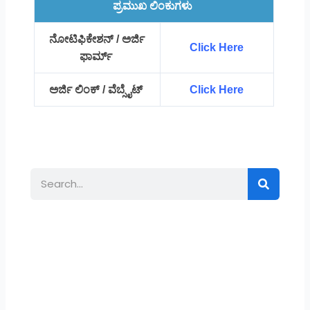
ಪ್ರಮುಖ ಲಿಂಕುಗಳು
ನೋಟಿಫಿಕೇಶನ್ / ಅರ್ಜಿ
Click Here
ಫಾರ್ಮ್
ಅರ್ಜಿ ಲಿಂಕ್ / ವೆಬ್ಸೈಟ್
Click Here
Search