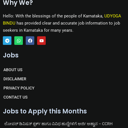
Why We?
Hello: With the blessings of the people of Karnataka,
UDYOGA
BINDU
has provided clear and accurate job information to job
seekers in Karnataka for many years.
T
W
F
Y
e
h
a
o
Jobs
l
a
c
u
e
t
e
t
g
s
b
u
r
a
o
b
ABOUT US
a
p
o
e
m
p
k
DISCLAIMER
PRIVACY POLICY
CONTACT US
Jobs to Apply this Months
ಲೋವರ್ ಡಿವಿಷನ್ ಕ್ಲರ್ಕ್ ಹಾಗೂ ವಿವಿಧ ಹುದ್ದೆಗಳಿಗೆ ಅರ್ಜಿ ಅಹ್ವಾನ – CCRH