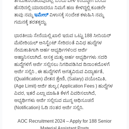
ತೆಗೆದುಕೊಂಡಿರುವುದಿಲ್ಲ. ಒಂದು ವೇಳೆ ಉದ್ಯೋಗ ಬಿಂದು
ಹೆಸರಿನಲ್ಲಿ ಯಾರಾದರೂ ನಿಮಗೆ ಹಣ ಕೇಳಿದ್ದಲ್ಲಿ ಕೂಡಲೇ
ತಾವು ನಮ್ಮ
ಇಮೇಲ್
ವಿಳಾಸಕ್ಕೆ ಸಂದೇಶ ಕಳುಹಿಸಿ ನಮ್ಮ
ಗಮನಕ್ಕೆ ತರತಕ್ಕದ್ದು.
ಭಾರತೀಯ ಸೇನೆಯಲ್ಲಿ ಖಾಲಿ ಇರುವ ಒಟ್ಟು 188 ಸೀನಿಯರ್
ಮೆಟೀರಿಯಲ್ ಅಸಿಸ್ಟೆಂಟ್ ಸೇರಿದಂತೆ ವಿವಿಧ ಹುದ್ದೆಗಳ
ನೇಮಕಾತಿಗಾಗಿ ಅರ್ಹ ಅಭ್ಯರ್ಥಿಗಳಿಂದ ಅರ್ಜಿ
ಆಹ್ವಾನಿಸಲಾಗಿದೆ. ಆಸಕ್ತ ಮತ್ತು ಅರ್ಹ ಅಭ್ಯರ್ಥಿಗಳು ಸದರಿ
ಹುದ್ದೆಗಳಿಗೆ ಅರ್ಜಿ ಸಲ್ಲಿಸಲು ನಿಗದಿಪಡಿಸಿದ ದಿನಾಂಕದೊಳಗೆ
ಅರ್ಜಿ ಸಲ್ಲಿಸಿ , ಈ ಹುದ್ದೆಗಳಿಗೆ ಅಗತ್ಯವಿರುವ ವಿದ್ಯಾರ್ಹತೆ,
(Qualification) ವೇತನ ಶ್ರೇಣಿ, (Salary) ವಯೋಮಿತಿ,
(Age Limit) ಅರ್ಜಿ ಶುಲ್ಕ,( Application Fees ) ಹುದ್ದೆಗಳ
ವಿವರ, ಇತರೆ ಎಲ್ಲಾ ಮಾಹಿತಿ ಕೆಳಗೆ ವಿವರಿಸಲಾಗಿದೆ,
ಅಭ್ಯರ್ಥಿಗಳು ಅರ್ಜಿ ಸಲ್ಲಿಸುವ ಮುನ್ನ ಅಧಿಸೂಚನೆ
(Notification) ಓದಿ ನಂತರ ಅರ್ಜಿ ಸಲ್ಲಿಸಿ.
AOC Recruitment 2024 – Apply for 188 Senior
Material Assistant Posts