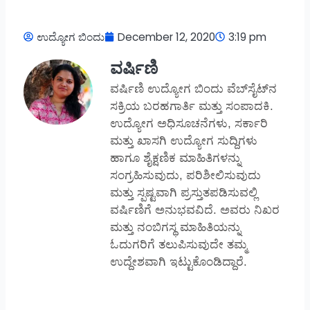
ಉದ್ಯೋಗ ಬಿಂದು
December 12, 2020
3:19 pm
ವರ್ಷಿಣಿ
ವರ್ಷಿಣಿ ಉದ್ಯೋಗ ಬಿಂದು ವೆಬ್‌ಸೈಟ್‌ನ
ಸಕ್ರಿಯ ಬರಹಗಾರ್ತಿ ಮತ್ತು ಸಂಪಾದಕಿ.
ಉದ್ಯೋಗ ಅಧಿಸೂಚನೆಗಳು, ಸರ್ಕಾರಿ
ಮತ್ತು ಖಾಸಗಿ ಉದ್ಯೋಗ ಸುದ್ದಿಗಳು
ಹಾಗೂ ಶೈಕ್ಷಣಿಕ ಮಾಹಿತಿಗಳನ್ನು
ಸಂಗ್ರಹಿಸುವುದು, ಪರಿಶೀಲಿಸುವುದು
ಮತ್ತು ಸ್ಪಷ್ಟವಾಗಿ ಪ್ರಸ್ತುತಪಡಿಸುವಲ್ಲಿ
ವರ್ಷಿಣಿಗೆ ಅನುಭವವಿದೆ. ಅವರು ನಿಖರ
ಮತ್ತು ನಂಬಿಗಸ್ಥ ಮಾಹಿತಿಯನ್ನು
ಓದುಗರಿಗೆ ತಲುಪಿಸುವುದೇ ತಮ್ಮ
ಉದ್ದೇಶವಾಗಿ ಇಟ್ಟುಕೊಂಡಿದ್ದಾರೆ.