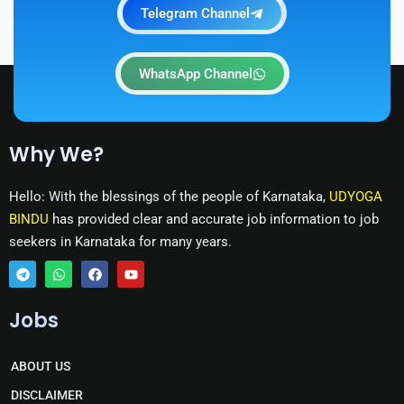
Telegram Channel
WhatsApp Channel
Why We?
Hello: With the blessings of the people of Karnataka,
UDYOGA
BINDU
has provided clear and accurate job information to job
seekers in Karnataka for many years.
T
W
F
Y
e
h
a
o
Jobs
l
a
c
u
e
t
e
t
g
s
b
u
r
a
o
b
ABOUT US
a
p
o
e
m
p
k
DISCLAIMER