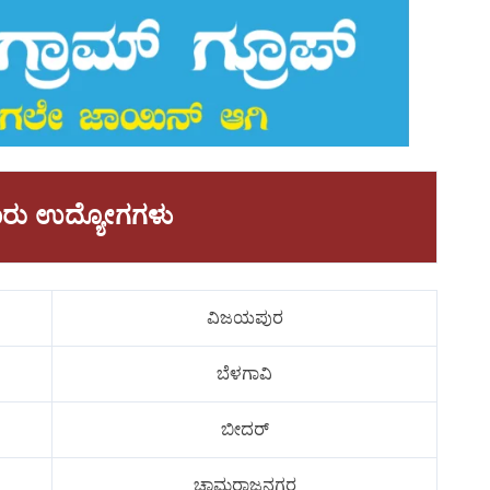
ಾವಾರು ಉದ್ಯೋಗಗಳು
ವಿಜಯಪುರ
ಬೆಳಗಾವಿ
ಬೀದರ್
ಚಾಮರಾಜನಗರ