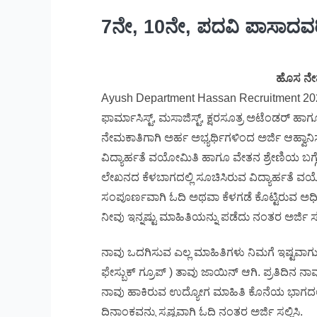
7ನೇ, 10ನೇ, ಪದವಿ ಪಾಸಾದವರ
ಹೊಸ ನೇ
Ayush Department Hassan Recruitment 2023
ಫಾರ್ಮಾಸಿಸ್ಟ್, ಮಸಾಜಿಸ್ಟ್, ಕ್ಷರಸೂತ್ರ ಅಟೆಂಡರ್ ಹಾ
ನೇಮಕಾತಿಗಾಗಿ ಅರ್ಹ ಅಭ್ಯರ್ಥಿಗಳಿಂದ ಅರ್ಜಿ ಆಹ್ವಾನಿಸ
ವಿದ್ಯಾರ್ಹತೆ ವಯೋಮಿತಿ ಹಾಗೂ ವೇತನ ಶ್ರೇಣಿಯ ಬಗ್ಗ
ಲೇಖನದ ಕೆಳಬಾಗದಲ್ಲಿ ಸೂಚಿಸಿರುವ ವಿದ್ಯಾರ್ಹತೆ ವಯೋ
ಸಂಪೂರ್ಣವಾಗಿ ಓದಿ ಅಥವಾ ಕೆಳಗಡೆ ಕೊಟ್ಟಿರುವ ಅಧ
ನೀವು ಇನ್ನಷ್ಟು ಮಾಹಿತಿಯನ್ನು ಪಡೆದು ನಂತರ ಅರ್ಜಿ ಸಲ್
ನಾವು ಒದಗಿಸುವ ಎಲ್ಲ ಮಾಹಿತಿಗಳು ನಿಮಗೆ ಇಷ್ಟವಾಗುತ್ತಿ
ಫೇಸ್ಬುಕ್ ಗ್ರೂಪ್ ) ತಾವು ಜಾಯಿನ್ ಆಗಿ. ಪ್ರತಿದಿನ
ನಾವು ಹಾಕಿರುವ ಉದ್ಯೋಗ ಮಾಹಿತಿ ಕೊನೆಯ ಭಾಗದಲ್ಲ
ದಿನಾಂಕವನ್ನು ಸ್ಪಷ್ಟವಾಗಿ ಓದಿ ನಂತರ ಅರ್ಜಿ ಸಲ್ಲಿಸಿ.