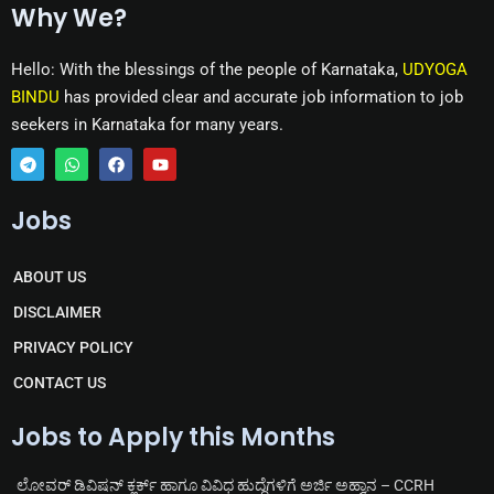
Why We?
Hello: With the blessings of the people of Karnataka,
UDYOGA
BINDU
has provided clear and accurate job information to job
seekers in Karnataka for many years.
T
W
F
Y
e
h
a
o
Jobs
l
a
c
u
e
t
e
t
g
s
b
u
r
a
o
b
ABOUT US
a
p
o
e
m
p
k
DISCLAIMER
PRIVACY POLICY
CONTACT US
Jobs to Apply this Months
ಲೋವರ್ ಡಿವಿಷನ್ ಕ್ಲರ್ಕ್ ಹಾಗೂ ವಿವಿಧ ಹುದ್ದೆಗಳಿಗೆ ಅರ್ಜಿ ಅಹ್ವಾನ – CCRH