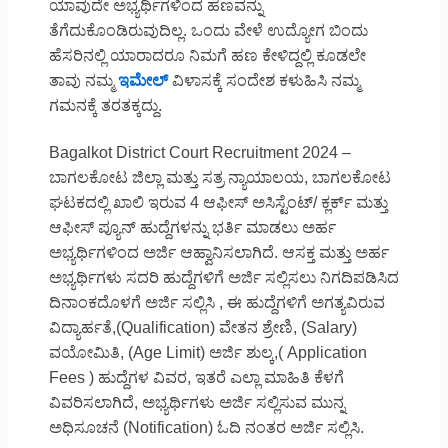
ಯಾವುದೇ ಅಭ್ಯರ್ಥಿಗಳಿಂದ ಹಣವನ್ನು
ತೆಗೆದುಕೊಂಡಿರುವುದಿಲ್ಲ. ಒಂದು ವೇಳೆ ಉದ್ಯೋಗ ಬಿಂದು
ಹೆಸರಿನಲ್ಲಿ ಯಾರಾದರೂ ನಿಮಗೆ ಹಣ ಕೇಳಿದ್ದಲ್ಲಿ ಕೂಡಲೇ
ತಾವು ನಮ್ಮ
ಇಮೇಲ್
ವಿಳಾಸಕ್ಕೆ ಸಂದೇಶ ಕಳುಹಿಸಿ ನಮ್ಮ
ಗಮನಕ್ಕೆ ತರತಕ್ಕದ್ದು.
Bagalkot District Court Recruitment 2024 –
ಬಾಗಲಕೋಟ ಜಿಲ್ಲಾ ಮತ್ತು ಸತ್ರ ನ್ಯಾಯಾಲಯ, ಬಾಗಲಕೋಟ
ಘಟಕದಲ್ಲಿ ಖಾಲಿ ಇರುವ 4 ಆಫೀಸ್ ಅಸಿಸ್ಟೆಂಟ್/ ಕ್ಲರ್ಕ್ ಮತ್ತು
ಆಫೀಸ್ ಪ್ಯೂನ್ ಹುದ್ದೆಗಳನ್ನು ಭರ್ತಿ ಮಾಡಲು ಅರ್ಹ
ಅಭ್ಯರ್ಥಿಗಳಿಂದ ಅರ್ಜಿ ಆಹ್ವಾನಿಸಲಾಗಿದೆ. ಆಸಕ್ತ ಮತ್ತು ಅರ್ಹ
ಅಭ್ಯರ್ಥಿಗಳು ಸದರಿ ಹುದ್ದೆಗಳಿಗೆ ಅರ್ಜಿ ಸಲ್ಲಿಸಲು ನಿಗದಿಪಡಿಸಿದ
ದಿನಾಂಕದೊಳಗೆ ಅರ್ಜಿ ಸಲ್ಲಿಸಿ , ಈ ಹುದ್ದೆಗಳಿಗೆ ಅಗತ್ಯವಿರುವ
ವಿದ್ಯಾರ್ಹತೆ,(Qualification) ವೇತನ ಶ್ರೇಣಿ, (Salary)
ವಯೋಮಿತಿ, (Age Limit) ಅರ್ಜಿ ಶುಲ್ಕ,( Application
Fees ) ಹುದ್ದೆಗಳ ವಿವರ, ಇತರೆ ಎಲ್ಲಾ ಮಾಹಿತಿ ಕೆಳಗೆ
ವಿವರಿಸಲಾಗಿದೆ, ಅಭ್ಯರ್ಥಿಗಳು ಅರ್ಜಿ ಸಲ್ಲಿಸುವ ಮುನ್ನ
ಅಧಿಸೂಚನೆ (Notification) ಓದಿ ನಂತರ ಅರ್ಜಿ ಸಲ್ಲಿಸಿ.