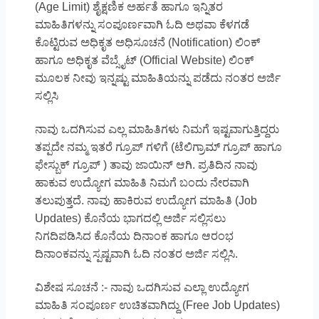
(Age Limit) ಶೈಕ್ಷಣಿಕ ಅರ್ಹತೆ ಹಾಗೂ ಇನ್ನಿತರ
ಮಾಹಿತಿಗಳನ್ನು ಸಂಪೂರ್ಣವಾಗಿ ಓದಿ ಅಥವಾ ಕೆಳಗಡೆ
ಕೊಟ್ಟಿರುವ ಅಧಿಕೃತ ಅಧಿಸೂಚನೆ (Notification) ಲಿಂಕ್
ಹಾಗೂ ಅಧಿಕೃತ ವೆಬ್ಸೈಟ್ (Official Website) ಲಿಂಕ್
ಮೂಲಕ ನೀವು ಇನ್ನಷ್ಟು ಮಾಹಿತಿಯನ್ನು ಪಡೆದು ನಂತರ ಅರ್ಜಿ
ಸಲ್ಲಿಸಿ
ನಾವು ಒದಗಿಸುವ ಎಲ್ಲ ಮಾಹಿತಿಗಳು ನಿಮಗೆ ಇಷ್ಟವಾಗುತ್ತಿದ್ದರು
ತಪ್ಪದೇ ನಮ್ಮ ಇತರೆ ಗ್ರೂಪ್ ಗಳಿಗೆ (ಟೆಲಿಗ್ರಾಮ್ ಗ್ರೂಪ್ ಹಾಗೂ
ಫೇಸ್ಬುಕ್ ಗ್ರೂಪ್ ) ತಾವು ಜಾಯಿನ್ ಆಗಿ. ಪ್ರತಿದಿನ ನಾವು
ಹಾಕುವ ಉದ್ಯೋಗ ಮಾಹಿತಿ ನಿಮಗೆ ಬಂದು ನೇರವಾಗಿ
ತಲುಪುತ್ತದೆ. ನಾವು ಹಾಕಿರುವ ಉದ್ಯೋಗ ಮಾಹಿತಿ (Job
Updates) ಕೊನೆಯ ಭಾಗದಲ್ಲಿ ಅರ್ಜಿ ಸಲ್ಲಿಸಲು
ನಿಗದಿಪಡಿಸಿದ ಕೊನೆಯ ದಿನಾಂಕ ಹಾಗೂ ಆರಂಭ
ದಿನಾಂಕವನ್ನು ಸ್ಪಷ್ಟವಾಗಿ ಓದಿ ನಂತರ ಅರ್ಜಿ ಸಲ್ಲಿಸಿ.
ವಿಶೇಷ ಸೂಚನೆ :- ನಾವು ಒದಗಿಸುವ ಎಲ್ಲಾ ಉದ್ಯೋಗ
ಮಾಹಿತಿ ಸಂಪೂರ್ಣ ಉಚಿತವಾಗಿದ್ದು (Free Job Updates)