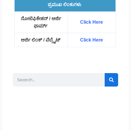
ಪ್ರಮುಖ ಲಿಂಕುಗಳು
ನೋಟಿಫಿಕೇಶನ್ / ಅರ್ಜಿ
Click Here
ಫಾರ್ಮ್
ಅರ್ಜಿ ಲಿಂಕ್ / ವೆಬ್ಸೈಟ್
Click Here
Search