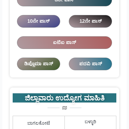
10ನೇ ಪಾಸ್
12ನೇ ಪಾಸ್
ಐಟಿಐ ಪಾಸ್
ಡಿಪ್ಲೊಮಾ ಪಾಸ್
ಪದವಿ ಪಾಸ್
ಜಿಲ್ಲಾವಾರು ಉದ್ಯೋಗ ಮಾಹಿತಿ
ಬಳ್ಳಾರಿ
ಬಾಗಲಕೋಟೆ