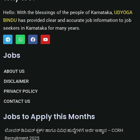
Hello: With the blessings of the people of Karnataka,
UDYOGA
BINDU
has provided clear and accurate job information to job
seekers in Karnataka for many years.
T
W
F
Y
e
h
a
o
Jobs
l
a
c
u
e
t
e
t
g
s
b
u
r
a
o
b
ABOUT US
a
p
o
e
m
p
k
DISCLAIMER
PRIVACY POLICY
CONTACT US
Jobs to Apply this Months
ಲೋವರ್ ಡಿವಿಷನ್ ಕ್ಲರ್ಕ್ ಹಾಗೂ ವಿವಿಧ ಹುದ್ದೆಗಳಿಗೆ ಅರ್ಜಿ ಅಹ್ವಾನ – CCRH
Recruitment 2025