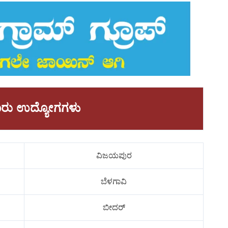
ಾವಾರು ಉದ್ಯೋಗಗಳು
ವಿಜಯಪುರ
ಬೆಳಗಾವಿ
ಬೀದರ್