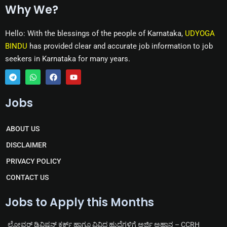
Why We?
Hello: With the blessings of the people of Karnataka,
UDYOGA
BINDU
has provided clear and accurate job information to job
seekers in Karnataka for many years.
T
W
F
Y
e
h
a
o
Jobs
l
a
c
u
e
t
e
t
g
s
b
u
r
a
o
b
ABOUT US
a
p
o
e
m
p
k
DISCLAIMER
PRIVACY POLICY
CONTACT US
Jobs to Apply this Months
ಲೋವರ್ ಡಿವಿಷನ್ ಕ್ಲರ್ಕ್ ಹಾಗೂ ವಿವಿಧ ಹುದ್ದೆಗಳಿಗೆ ಅರ್ಜಿ ಅಹ್ವಾನ – CCRH