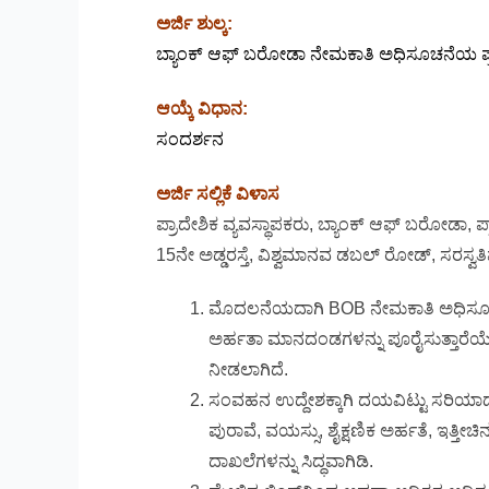
ಅರ್ಜಿ ಶುಲ್ಕ:
ಬ್ಯಾಂಕ್ ಆಫ್ ಬರೋಡಾ ನೇಮಕಾತಿ ಅಧಿಸೂಚನೆಯ ಪ್ರಕಾರ
ಆಯ್ಕೆ ವಿಧಾನ:
ಸಂದರ್ಶನ
ಅರ್ಜಿ ಸಲ್ಲಿಕೆ ವಿಳಾಸ
ಪ್ರಾದೇಶಿಕ ವ್ಯವಸ್ಥಾಪಕರು, ಬ್ಯಾಂಕ್ ಆಫ್ ಬರೋಡಾ, 
15ನೇ ಅಡ್ಡರಸ್ತೆ, ವಿಶ್ವಮಾನವ ಡಬಲ್ ರೋಡ್, ಸರಸ್
ಮೊದಲನೆಯದಾಗಿ BOB ನೇಮಕಾತಿ ಅಧಿಸೂಚನೆ 
ಅರ್ಹತಾ ಮಾನದಂಡಗಳನ್ನು ಪೂರೈಸುತ್ತಾರೆಯೇ 
ನೀಡಲಾಗಿದೆ.
ಸಂವಹನ ಉದ್ದೇಶಕ್ಕಾಗಿ ದಯವಿಟ್ಟು ಸರಿಯಾದ 
ಪುರಾವೆ, ವಯಸ್ಸು, ಶೈಕ್ಷಣಿಕ ಅರ್ಹತೆ, ಇತ್ತ
ದಾಖಲೆಗಳನ್ನು ಸಿದ್ಧವಾಗಿಡಿ.