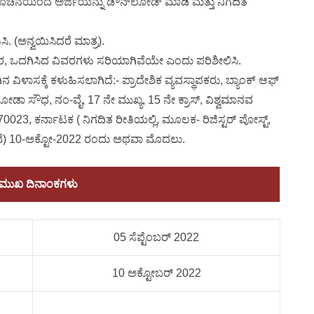
ೂಚನೆಯಿಂದ ಅರ್ಜಿಯನ್ನು ಡೌನ್‌ಲೋಡ್ ಮಾಡಿ ಮತ್ತು ನಿಗದಿತ
ಸಿ. (ಅನ್ವಯಿಸಿದರೆ ಮಾತ್ರ).
ರ, ಒದಗಿಸಿದ ವಿವರಗಳು ಸರಿಯಾಗಿವೆಯೇ ಎಂದು ಪರಿಶೀಲಿಸಿ.
ಿಳಾಸಕ್ಕೆ ಕಳುಹಿಸಲಾಗಿದೆ:- ಪ್ರಾದೇಶಿಕ ವ್ಯವಸ್ಥಾಪಕರು, ಬ್ಯಾಂಕ್ ಆಫ್
ಡಾ ಸೌಧ, ನಂ-ವೈ, 17 ನೇ ಮುಖ್ಯ, 15 ನೇ ಕ್ರಾಸ್, ವಿಶ್ವಮಾನವ
23, ಕರ್ನಾಟಕ ( ನಿಗದಿತ ರೀತಿಯಲ್ಲಿ, ಮೂಲಕ- ರಿಜಿಸ್ಟರ್ ಪೋಸ್ಟ್,
ವೆ) 10-ಅಕ್ಟೋ-2022 ರಂದು ಅಥವಾ ಮೊದಲು.
ರಮುಖ ದಿನಾಂಕಗಳು
05 ಸೆಪ್ಟೆಂಬರ್​​ 2022
10 ಅಕ್ಟೋಬರ್ 2022