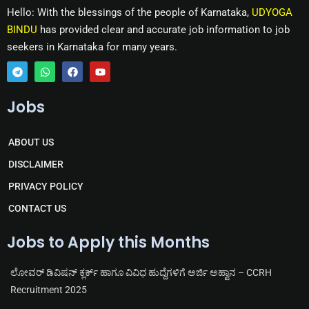
Hello: With the blessings of the people of Karnataka,
UDYOGA
BINDU
has provided clear and accurate job information to job
seekers in Karnataka for many years.
T
W
F
Y
e
h
a
o
Jobs
l
a
c
u
e
t
e
t
g
s
b
u
r
a
o
b
ABOUT US
a
p
o
e
m
p
k
DISCLAIMER
PRIVACY POLICY
CONTACT US
Jobs to Apply this Months
ಲೋವರ್ ಡಿವಿಷನ್ ಕ್ಲರ್ಕ್ ಹಾಗೂ ವಿವಿಧ ಹುದ್ದೆಗಳಿಗೆ ಅರ್ಜಿ ಅಹ್ವಾನ – CCRH
Recruitment 2025