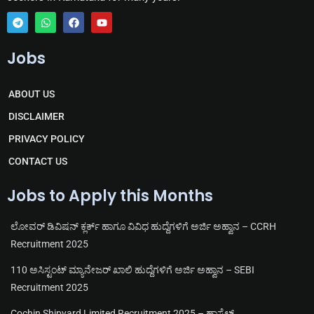
T
W
F
Y
e
h
a
o
Jobs
l
a
c
u
e
t
e
t
g
s
b
u
r
a
o
b
ABOUT US
a
p
o
e
m
p
k
DISCLAIMER
PRIVACY POLICY
CONTACT US
Jobs to Apply this Months
ಲೋವರ್ ಡಿವಿಷನ್ ಕ್ಲರ್ಕ್ ಹಾಗೂ ವಿವಿಧ ಹುದ್ದೆಗಳಿಗೆ ಅರ್ಜಿ ಅಹ್ವಾನ – CCRH
Recruitment 2025
110 ಅಸಿಸ್ಟಂಟ್ ಮ್ಯಾನೇಜರ್ ಖಾಲಿ ಹುದ್ದೆಗಳಿಗೆ ಅರ್ಜಿ ಅಹ್ವಾನ – SEBI
Recruitment 2025
Cochin Shipyard Limited Recruitment 2025 – ಹಾಸ್ಟೆಲ್