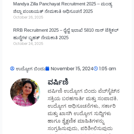
Mandya Zilla Panchayat Recruitment 2025 – ಮಂಡ್ಯ
ಜಿಲ್ಲಾ ಪಂಚಾಯತ್ ನೇಮಕಾತಿ ಅಧಿಸೂಚನೆ 2025
October 26, 2025
RRB Recruitment 2025 – ರೈಲ್ವೆ ಇಲಾಖೆ 5810 ನಾನ್ ಟೆಕ್ನಿಕಲ್
ಹುದ್ದೆಗಳ ಬೃಹತ್ ನೇಮಕಾತಿ 2025
October 24, 2025
ಉದ್ಯೋಗ ಬಿಂದು
November 15, 2024
1:05 am
ವರ್ಷಿಣಿ
ವರ್ಷಿಣಿ ಉದ್ಯೋಗ ಬಿಂದು ವೆಬ್‌ಸೈಟ್‌ನ
ಸಕ್ರಿಯ ಬರಹಗಾರ್ತಿ ಮತ್ತು ಸಂಪಾದಕಿ.
ಉದ್ಯೋಗ ಅಧಿಸೂಚನೆಗಳು, ಸರ್ಕಾರಿ
ಮತ್ತು ಖಾಸಗಿ ಉದ್ಯೋಗ ಸುದ್ದಿಗಳು
ಹಾಗೂ ಶೈಕ್ಷಣಿಕ ಮಾಹಿತಿಗಳನ್ನು
ಸಂಗ್ರಹಿಸುವುದು, ಪರಿಶೀಲಿಸುವುದು