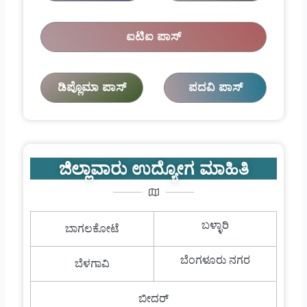
ಐಟಿಐ ಪಾಸ್
ಡಿಪ್ಲೊಮಾ ಪಾಸ್
ಪದವಿ ಪಾಸ್
ಜಿಲ್ಲಾವಾರು ಉದ್ಯೋಗ ಮಾಹಿತಿ
ಬಳ್ಳಾರಿ
ಬಾಗಲಕೋಟೆ
ಬೆಂಗಳೂರು ನಗರ
ಬೆಳಗಾವಿ
ಬೀದರ್