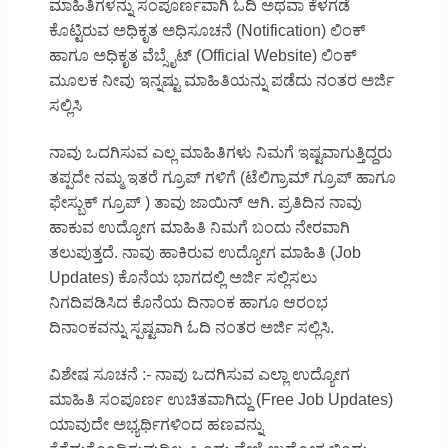
ಮಾಹಿತಿಗಳನ್ನು ಸಂಪೂರ್ಣವಾಗಿ ಓದಿ ಅಥವಾ ಕೆಳಗಡೆ
ಕೊಟ್ಟಿರುವ ಅಧಿಕೃತ ಅಧಿಸೂಚನೆ (Notification) ಲಿಂಕ್
ಹಾಗೂ ಅಧಿಕೃತ ವೆಬ್ಸೈಟ್ (Official Website) ಲಿಂಕ್
ಮೂಲಕ ನೀವು ಇನ್ನಷ್ಟು ಮಾಹಿತಿಯನ್ನು ಪಡೆದು ನಂತರ ಅರ್ಜಿ
ಸಲ್ಲಿಸಿ
ನಾವು ಒದಗಿಸುವ ಎಲ್ಲ ಮಾಹಿತಿಗಳು ನಿಮಗೆ ಇಷ್ಟವಾಗುತ್ತಿದ್ದರು
ತಪ್ಪದೇ ನಮ್ಮ ಇತರೆ ಗ್ರೂಪ್ ಗಳಿಗೆ (ಟೆಲಿಗ್ರಾಮ್ ಗ್ರೂಪ್ ಹಾಗೂ
ಫೇಸ್ಬುಕ್ ಗ್ರೂಪ್ ) ತಾವು ಜಾಯಿನ್ ಆಗಿ. ಪ್ರತಿದಿನ ನಾವು
ಹಾಕುವ ಉದ್ಯೋಗ ಮಾಹಿತಿ ನಿಮಗೆ ಬಂದು ನೇರವಾಗಿ
ತಲುಪುತ್ತದೆ. ನಾವು ಹಾಕಿರುವ ಉದ್ಯೋಗ ಮಾಹಿತಿ (Job
Updates) ಕೊನೆಯ ಭಾಗದಲ್ಲಿ ಅರ್ಜಿ ಸಲ್ಲಿಸಲು
ನಿಗದಿಪಡಿಸಿದ ಕೊನೆಯ ದಿನಾಂಕ ಹಾಗೂ ಆರಂಭ
ದಿನಾಂಕವನ್ನು ಸ್ಪಷ್ಟವಾಗಿ ಓದಿ ನಂತರ ಅರ್ಜಿ ಸಲ್ಲಿಸಿ.
ವಿಶೇಷ ಸೂಚನೆ :- ನಾವು ಒದಗಿಸುವ ಎಲ್ಲಾ ಉದ್ಯೋಗ
ಮಾಹಿತಿ ಸಂಪೂರ್ಣ ಉಚಿತವಾಗಿದ್ದು (Free Job Updates)
ಯಾವುದೇ ಅಭ್ಯರ್ಥಿಗಳಿಂದ ಹಣವನ್ನು