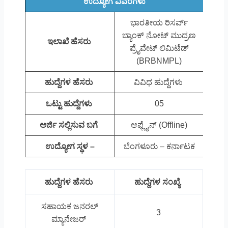
ಉದ್ಯೋಗ ವಿವರಗಳು
ಭಾರತೀಯ ರಿಸರ್ವ್
ಬ್ಯಾಂಕ್ ನೋಟ್ ಮುದ್ರಣ
ಇಲಾಖೆ ಹೆಸರು
ಪ್ರೈವೇಟ್ ಲಿಮಿಟೆಡ್
(BRBNMPL)
ಹುದ್ದೆಗಳ ಹೆಸರು
ವಿವಿಧ ಹುದ್ದೆಗಳು
ಒಟ್ಟು ಹುದ್ದೆಗಳು
05
ಅರ್ಜಿ ಸಲ್ಲಿಸುವ ಬಗೆ
ಆಫ್ಲೈನ್ (Offline)
ಉದ್ಯೋಗ ಸ್ಥಳ –
ಬೆಂಗಳೂರು – ಕರ್ನಾಟಕ
ಹುದ್ದೆಗಳ ಹೆಸರು
ಹುದ್ದೆಗಳ ಸಂಖ್ಯೆ
ಸಹಾಯಕ ಜನರಲ್
3
ಮ್ಯಾನೇಜರ್