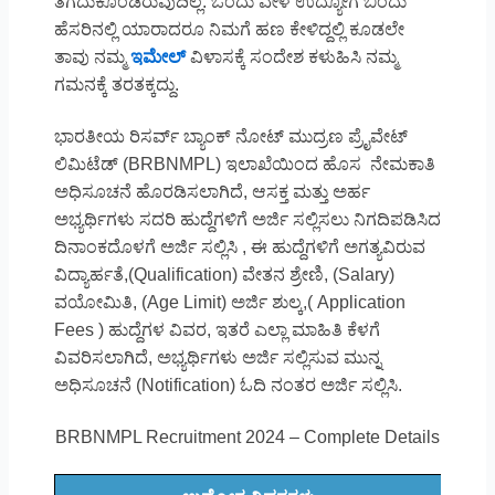
ತೆಗೆದುಕೊಂಡಿರುವುದಿಲ್ಲ. ಒಂದು ವೇಳೆ ಉದ್ಯೋಗ ಬಿಂದು
ಹೆಸರಿನಲ್ಲಿ ಯಾರಾದರೂ ನಿಮಗೆ ಹಣ ಕೇಳಿದ್ದಲ್ಲಿ ಕೂಡಲೇ
ತಾವು ನಮ್ಮ
ಇಮೇಲ್
ವಿಳಾಸಕ್ಕೆ ಸಂದೇಶ ಕಳುಹಿಸಿ ನಮ್ಮ
ಗಮನಕ್ಕೆ ತರತಕ್ಕದ್ದು.
ಭಾರತೀಯ ರಿಸರ್ವ್ ಬ್ಯಾಂಕ್ ನೋಟ್ ಮುದ್ರಣ ಪ್ರೈವೇಟ್
ಲಿಮಿಟೆಡ್ (BRBNMPL) ಇಲಾಖೆಯಿಂದ ಹೊಸ ನೇಮಕಾತಿ
ಅಧಿಸೂಚನೆ ಹೊರಡಿಸಲಾಗಿದೆ, ಆಸಕ್ತ ಮತ್ತು ಅರ್ಹ
ಅಭ್ಯರ್ಥಿಗಳು ಸದರಿ ಹುದ್ದೆಗಳಿಗೆ ಅರ್ಜಿ ಸಲ್ಲಿಸಲು ನಿಗದಿಪಡಿಸಿದ
ದಿನಾಂಕದೊಳಗೆ ಅರ್ಜಿ ಸಲ್ಲಿಸಿ , ಈ ಹುದ್ದೆಗಳಿಗೆ ಅಗತ್ಯವಿರುವ
ವಿದ್ಯಾರ್ಹತೆ,(Qualification) ವೇತನ ಶ್ರೇಣಿ, (Salary)
ವಯೋಮಿತಿ, (Age Limit) ಅರ್ಜಿ ಶುಲ್ಕ,( Application
Fees ) ಹುದ್ದೆಗಳ ವಿವರ, ಇತರೆ ಎಲ್ಲಾ ಮಾಹಿತಿ ಕೆಳಗೆ
ವಿವರಿಸಲಾಗಿದೆ, ಅಭ್ಯರ್ಥಿಗಳು ಅರ್ಜಿ ಸಲ್ಲಿಸುವ ಮುನ್ನ
ಅಧಿಸೂಚನೆ (Notification) ಓದಿ ನಂತರ ಅರ್ಜಿ ಸಲ್ಲಿಸಿ.
BRBNMPL Recruitment 2024 – Complete Details