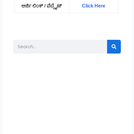
ಅರ್ಜಿ ಲಿಂಕ್ / ವೆಬ್ಸೈಟ್
Click Here
Search