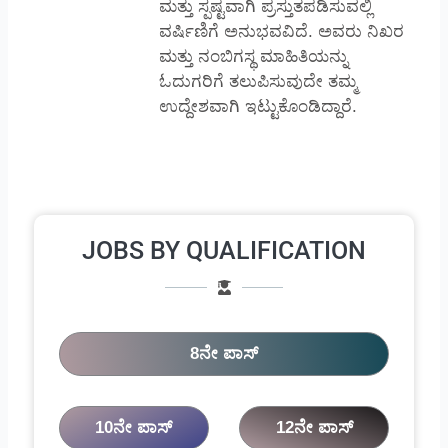
ಮತ್ತು ಸ್ಪಷ್ಟವಾಗಿ ಪ್ರಸ್ತುತಪಡಿಸುವಲ್ಲಿ
ವರ್ಷಿಣಿಗೆ ಅನುಭವವಿದೆ. ಅವರು ನಿಖರ
ಮತ್ತು ನಂಬಿಗಸ್ಥ ಮಾಹಿತಿಯನ್ನು
ಓದುಗರಿಗೆ ತಲುಪಿಸುವುದೇ ತಮ್ಮ
ಉದ್ದೇಶವಾಗಿ ಇಟ್ಟುಕೊಂಡಿದ್ದಾರೆ.
JOBS BY QUALIFICATION
8ನೇ ಪಾಸ್
10ನೇ ಪಾಸ್
12ನೇ ಪಾಸ್