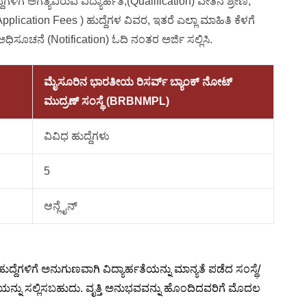
ೆಗಳಿಗೆ ಅಗತ್ಯವಿರುವ ವಿದ್ಯಾರ್ಹತೆ,(Qualification) ವೇತನ ಶ್ರೇಣಿ,
pplication Fees ) ಹುದ್ದೆಗಳ ವಿವರ, ಇತರೆ ಎಲ್ಲಾ ಮಾಹಿತಿ ಕೆಳಗೆ
 ಅಧಿಸೂಚನೆ (Notification) ಓದಿ ನಂತರ ಅರ್ಜಿ ಸಲ್ಲಿಸಿ.
ಮೈಸೂರಿನ ಭಾರತೀಯ ರಿಸರ್ವ್ ಬ್ಯಾಂಕ್ ನೋಟ್
ಮುದ್ರಣ್ ಸಂಸ್ಥೆ (BRBNMPL)
ವಿವಿಧ ಹುದ್ದೆಗಳು
5
ಆನ್ಲೈನ್
ುದ್ದೆಗಳಿಗೆ ಅನುಗುಣವಾಗಿ ವಿದ್ಯಾರ್ಹತೆಯನ್ನು ಮಾನ್ಯತೆ ಪಡೆದ ಸಂಸ್ಥೆ/
ಿಯನ್ನು ಸಲ್ಲಿಸಬಹುದು. ವೃತ್ತಿ ಅನುಭವವನ್ನು ಹೊಂದಿದವರಿಗೆ ಮೊದಲ