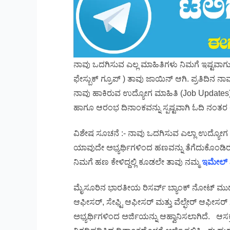
ನಾವು ಒದಗಿಸುವ ಎಲ್ಲ ಮಾಹಿತಿಗಳು ನಿಮಗೆ ಇಷ್ಟವಾಗುತ್ತಿ
ಫೇಸ್ಬುಕ್ ಗ್ರೂಪ್ ) ತಾವು ಜಾಯಿನ್ ಆಗಿ. ಪ್ರತಿದಿನ
ನಾವು ಹಾಕಿರುವ ಉದ್ಯೋಗ ಮಾಹಿತಿ (Job Updates) 
ಹಾಗೂ ಆರಂಭ ದಿನಾಂಕವನ್ನು ಸ್ಪಷ್ಟವಾಗಿ ಓದಿ ನಂತರ ಅರ್
ವಿಶೇಷ ಸೂಚನೆ :- ನಾವು ಒದಗಿಸುವ ಎಲ್ಲಾ ಉದ್ಯೋಗ
ಯಾವುದೇ ಅಭ್ಯರ್ಥಿಗಳಿಂದ ಹಣವನ್ನು ತೆಗೆದುಕೊಂಡಿರ
ನಿಮಗೆ ಹಣ ಕೇಳಿದ್ದಲ್ಲಿ ಕೂಡಲೇ ತಾವು ನಮ್ಮ
ಇಮೇಲ್
ಮೈಸೂರಿನ ಭಾರತೀಯ ರಿಸರ್ವ್ ಬ್ಯಾಂಕ್ ನೋಟ್ ಮುದ್ರ
ಆಫೀಸರ್, ಸೇಫ್ಟಿ ಆಫೀಸರ್ ಮತ್ತು ವೆಲ್ಫೇರ್ ಆಫೀಸರ್
ಅಭ್ಯರ್ಥಿಗಳಿಂದ ಅರ್ಜಿಯನ್ನು ಆಹ್ವಾನಿಸಲಾಗಿದೆ. ಆಸಕ್ತ