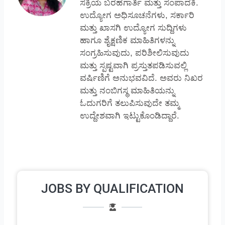
ಸಕ್ರಿಯ ಬರಹಗಾರ್ತಿ ಮತ್ತು ಸಂಪಾದಕಿ.
ಉದ್ಯೋಗ ಅಧಿಸೂಚನೆಗಳು, ಸರ್ಕಾರಿ
ಮತ್ತು ಖಾಸಗಿ ಉದ್ಯೋಗ ಸುದ್ದಿಗಳು
ಹಾಗೂ ಶೈಕ್ಷಣಿಕ ಮಾಹಿತಿಗಳನ್ನು
ಸಂಗ್ರಹಿಸುವುದು, ಪರಿಶೀಲಿಸುವುದು
ಮತ್ತು ಸ್ಪಷ್ಟವಾಗಿ ಪ್ರಸ್ತುತಪಡಿಸುವಲ್ಲಿ
ವರ್ಷಿಣಿಗೆ ಅನುಭವವಿದೆ. ಅವರು ನಿಖರ
ಮತ್ತು ನಂಬಿಗಸ್ಥ ಮಾಹಿತಿಯನ್ನು
ಓದುಗರಿಗೆ ತಲುಪಿಸುವುದೇ ತಮ್ಮ
ಉದ್ದೇಶವಾಗಿ ಇಟ್ಟುಕೊಂಡಿದ್ದಾರೆ.
JOBS BY QUALIFICATION