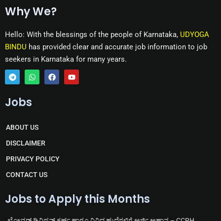
Why We?
Hello: With the blessings of the people of Karnataka,
UDYOGA
BINDU
has provided clear and accurate job information to job
seekers in Karnataka for many years.
T
W
F
Y
e
h
a
o
Jobs
l
a
c
u
e
t
e
t
g
s
b
u
r
a
o
b
ABOUT US
a
p
o
e
m
p
k
DISCLAIMER
PRIVACY POLICY
CONTACT US
Jobs to Apply this Months
ಲೋವರ್ ಡಿವಿಷನ್ ಕ್ಲರ್ಕ್ ಹಾಗೂ ವಿವಿಧ ಹುದ್ದೆಗಳಿಗೆ ಅರ್ಜಿ ಅಹ್ವಾನ – CCRH