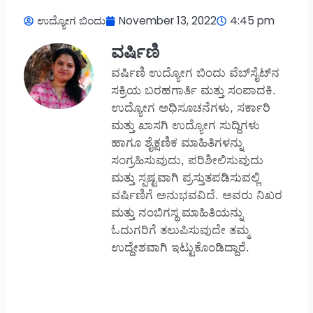
ಉದ್ಯೋಗ ಬಿಂದು
November 13, 2022
4:45 pm
ವರ್ಷಿಣಿ
ವರ್ಷಿಣಿ ಉದ್ಯೋಗ ಬಿಂದು ವೆಬ್‌ಸೈಟ್‌ನ
ಸಕ್ರಿಯ ಬರಹಗಾರ್ತಿ ಮತ್ತು ಸಂಪಾದಕಿ.
ಉದ್ಯೋಗ ಅಧಿಸೂಚನೆಗಳು, ಸರ್ಕಾರಿ
ಮತ್ತು ಖಾಸಗಿ ಉದ್ಯೋಗ ಸುದ್ದಿಗಳು
ಹಾಗೂ ಶೈಕ್ಷಣಿಕ ಮಾಹಿತಿಗಳನ್ನು
ಸಂಗ್ರಹಿಸುವುದು, ಪರಿಶೀಲಿಸುವುದು
ಮತ್ತು ಸ್ಪಷ್ಟವಾಗಿ ಪ್ರಸ್ತುತಪಡಿಸುವಲ್ಲಿ
ವರ್ಷಿಣಿಗೆ ಅನುಭವವಿದೆ. ಅವರು ನಿಖರ
ಮತ್ತು ನಂಬಿಗಸ್ಥ ಮಾಹಿತಿಯನ್ನು
ಓದುಗರಿಗೆ ತಲುಪಿಸುವುದೇ ತಮ್ಮ
ಉದ್ದೇಶವಾಗಿ ಇಟ್ಟುಕೊಂಡಿದ್ದಾರೆ.