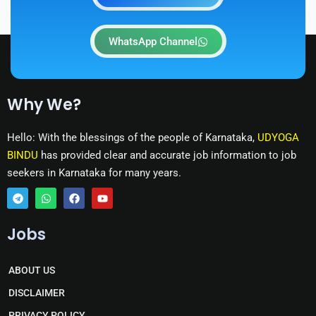
WhatsApp Channel
Why We?
Hello: With the blessings of the people of Karnataka,
UDYOGA
BINDU
has provided clear and accurate job information to job
seekers in Karnataka for many years.
T
W
F
Y
e
h
a
o
Jobs
l
a
c
u
e
t
e
t
g
s
b
u
r
a
o
b
ABOUT US
a
p
o
e
m
p
k
DISCLAIMER
PRIVACY POLICY