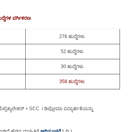
ುದ್ದೆಗಳ ವರ್ಗಿಕರಣ
276 ಹುದ್ದೆಗಳು
52 ಹುದ್ದೆಗಳು
30 ಹುದ್ದೆಗಳು
358 ಹುದ್ದೆಗಳು
ಟ್ರಿಕ್ಯುಲೇಶನ್ + SCC / ಡಿಪ್ಲೋಮಾ ವಿದ್ಯಾರ್ಹತೆಯನ್ನು
ಿದೆ ಹೆಚ್ಚಿನ ಮಾಹಿತಿಗೆ
ಅಧಿಸೂಚನೆ
ಓದಿ )