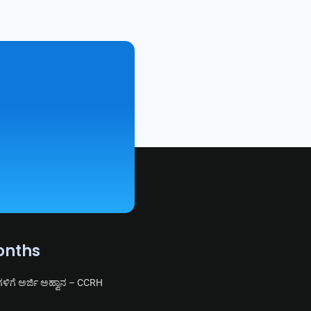
onths
ಗಳಿಗೆ ಅರ್ಜಿ ಅಹ್ವಾನ – CCRH