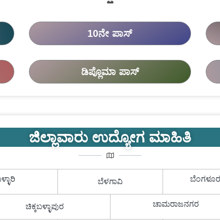
10ನೇ ಪಾಸ್
ಡಿಪ್ಲೊಮಾ ಪಾಸ್
ಜಿಲ್ಲಾವಾರು ಉದ್ಯೋಗ ಮಾಹಿತಿ
ಳ್ಳಾರಿ
ಬೆಂಗಳೂರ
ಬೆಳಗಾವಿ
ಚಾಮರಾಜನಗರ
ಚಿಕ್ಕಬಳ್ಳಾಪುರ