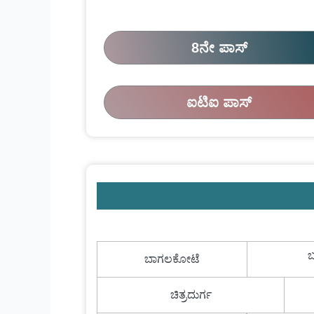
8ನೇ ಪಾಸ್
ಐಟಿಐ ಪಾಸ್
ಬ
ಬಾಗಲಕೋಟೆ
ಚಿತ್ರದುರ್ಗ