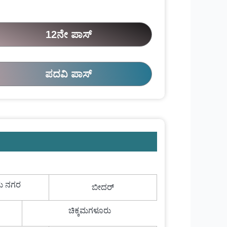
12ನೇ ಪಾಸ್
ಪದವಿ ಪಾಸ್
ು ನಗರ
ಬೀದರ್
ಚಿಕ್ಕಮಗಳೂರು