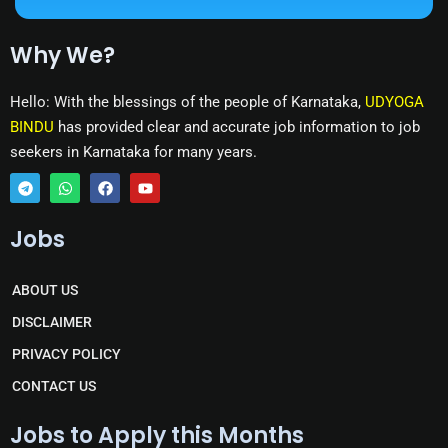
Why We?
Hello: With the blessings of the people of Karnataka,
UDYOGA
BINDU
has provided clear and accurate job information to job
seekers in Karnataka for many years.
T
W
F
Y
e
h
a
o
Jobs
l
a
c
u
e
t
e
t
g
s
b
u
r
a
o
b
ABOUT US
a
p
o
e
m
p
k
DISCLAIMER
PRIVACY POLICY
CONTACT US
Jobs to Apply this Months