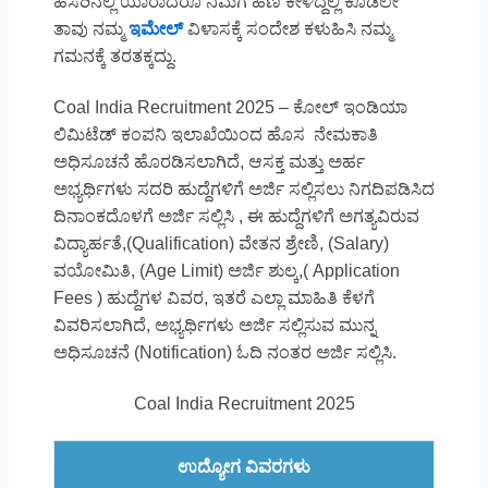
ಹೆಸರಿನಲ್ಲಿ ಯಾರಾದರೂ ನಿಮಗೆ ಹಣ ಕೇಳಿದ್ದಲ್ಲಿ ಕೂಡಲೇ
ತಾವು ನಮ್ಮ
ಇಮೇಲ್
ವಿಳಾಸಕ್ಕೆ ಸಂದೇಶ ಕಳುಹಿಸಿ ನಮ್ಮ
ಗಮನಕ್ಕೆ ತರತಕ್ಕದ್ದು.
Coal India Recruitment 2025 – ಕೋಲ್ ಇಂಡಿಯಾ
ಲಿಮಿಟೆಡ್ ಕಂಪನಿ ಇಲಾಖೆಯಿಂದ ಹೊಸ ನೇಮಕಾತಿ
ಅಧಿಸೂಚನೆ ಹೊರಡಿಸಲಾಗಿದೆ, ಆಸಕ್ತ ಮತ್ತು ಅರ್ಹ
ಅಭ್ಯರ್ಥಿಗಳು ಸದರಿ ಹುದ್ದೆಗಳಿಗೆ ಅರ್ಜಿ ಸಲ್ಲಿಸಲು ನಿಗದಿಪಡಿಸಿದ
ದಿನಾಂಕದೊಳಗೆ ಅರ್ಜಿ ಸಲ್ಲಿಸಿ , ಈ ಹುದ್ದೆಗಳಿಗೆ ಅಗತ್ಯವಿರುವ
ವಿದ್ಯಾರ್ಹತೆ,(Qualification) ವೇತನ ಶ್ರೇಣಿ, (Salary)
ವಯೋಮಿತಿ, (Age Limit) ಅರ್ಜಿ ಶುಲ್ಕ,( Application
Fees ) ಹುದ್ದೆಗಳ ವಿವರ, ಇತರೆ ಎಲ್ಲಾ ಮಾಹಿತಿ ಕೆಳಗೆ
ವಿವರಿಸಲಾಗಿದೆ, ಅಭ್ಯರ್ಥಿಗಳು ಅರ್ಜಿ ಸಲ್ಲಿಸುವ ಮುನ್ನ
ಅಧಿಸೂಚನೆ (Notification) ಓದಿ ನಂತರ ಅರ್ಜಿ ಸಲ್ಲಿಸಿ.
Coal India Recruitment 2025
ಉದ್ಯೋಗ ವಿವರಗಳು