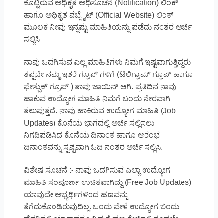
ಕೊಟ್ಟಿರುವ ಅಧಿಕೃತ ಅಧಿಸೂಚನೆ (Notification) ಲಿಂಕ್
ಹಾಗೂ ಅಧಿಕೃತ ವೆಬ್ಸೈಟ್ (Official Website) ಲಿಂಕ್
ಮೂಲಕ ನೀವು ಇನ್ನಷ್ಟು ಮಾಹಿತಿಯನ್ನು ಪಡೆದು ನಂತರ ಅರ್ಜಿ
ಸಲ್ಲಿಸಿ
ನಾವು ಒದಗಿಸುವ ಎಲ್ಲ ಮಾಹಿತಿಗಳು ನಿಮಗೆ ಇಷ್ಟವಾಗುತ್ತಿದ್ದರು
ತಪ್ಪದೇ ನಮ್ಮ ಇತರೆ ಗ್ರೂಪ್ ಗಳಿಗೆ (ಟೆಲಿಗ್ರಾಮ್ ಗ್ರೂಪ್ ಹಾಗೂ
ಫೇಸ್ಬುಕ್ ಗ್ರೂಪ್ ) ತಾವು ಜಾಯಿನ್ ಆಗಿ. ಪ್ರತಿದಿನ ನಾವು
ಹಾಕುವ ಉದ್ಯೋಗ ಮಾಹಿತಿ ನಿಮಗೆ ಬಂದು ನೇರವಾಗಿ
ತಲುಪುತ್ತದೆ. ನಾವು ಹಾಕಿರುವ ಉದ್ಯೋಗ ಮಾಹಿತಿ (Job
Updates) ಕೊನೆಯ ಭಾಗದಲ್ಲಿ ಅರ್ಜಿ ಸಲ್ಲಿಸಲು
ನಿಗದಿಪಡಿಸಿದ ಕೊನೆಯ ದಿನಾಂಕ ಹಾಗೂ ಆರಂಭ
ದಿನಾಂಕವನ್ನು ಸ್ಪಷ್ಟವಾಗಿ ಓದಿ ನಂತರ ಅರ್ಜಿ ಸಲ್ಲಿಸಿ.
ವಿಶೇಷ ಸೂಚನೆ :- ನಾವು ಒದಗಿಸುವ ಎಲ್ಲಾ ಉದ್ಯೋಗ
ಮಾಹಿತಿ ಸಂಪೂರ್ಣ ಉಚಿತವಾಗಿದ್ದು (Free Job Updates)
ಯಾವುದೇ ಅಭ್ಯರ್ಥಿಗಳಿಂದ ಹಣವನ್ನು
ತೆಗೆದುಕೊಂಡಿರುವುದಿಲ್ಲ. ಒಂದು ವೇಳೆ ಉದ್ಯೋಗ ಬಿಂದು