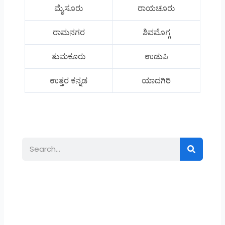
ಮೈಸೂರು
ರಾಯಚೂರು
ರಾಮನಗರ
ಶಿವಮೊಗ್ಗ
ತುಮಕೂರು
ಉಡುಪಿ
ಉತ್ತರ ಕನ್ನಡ
ಯಾದಗಿರಿ
Search