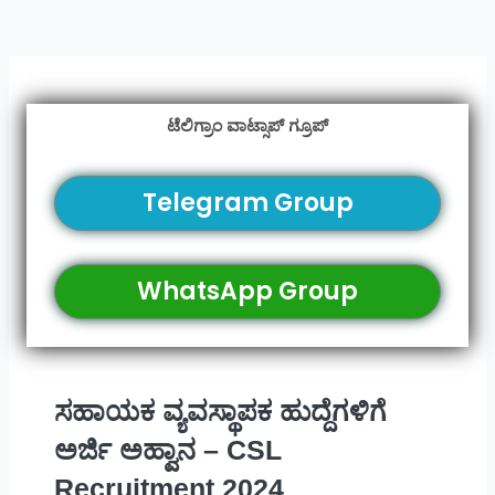
ಟೆಲಿಗ್ರಾಂ ವಾಟ್ಸಾಪ್ ಗ್ರೂಪ್
Telegram Group
WhatsApp Group
ಸಹಾಯಕ ವ್ಯವಸ್ಥಾಪಕ ಹುದ್ದೆಗಳಿಗೆ
ಅರ್ಜಿ ಅಹ್ವಾನ – CSL
Recruitment 2024