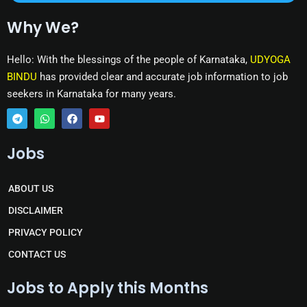
Why We?
Hello: With the blessings of the people of Karnataka,
UDYOGA
BINDU
has provided clear and accurate job information to job
seekers in Karnataka for many years.
T
W
F
Y
e
h
a
o
Jobs
l
a
c
u
e
t
e
t
g
s
b
u
r
a
o
b
ABOUT US
a
p
o
e
m
p
k
DISCLAIMER
PRIVACY POLICY
CONTACT US
Jobs to Apply this Months