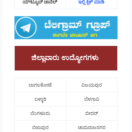
ಯೌಟ್ಯೂಬ್ ಚಾನೆಲ್
ಇಲ್ಲಿ ಕ್ಲಿಕ್ ಮಾಡಿ
ಜಿಲ್ಲಾವಾರು ಉದ್ಯೋಗಗಳು
ಬಾಗಲಕೋಟೆ
ವಿಜಯಪುರ
ಬಳ್ಳಾರಿ
ಬೆಳಗಾವಿ
ಬೆಂಗಳೂರು
ಬೀದರ್
ಬಿಜಾಪುರ
ಚಾಮರಾಜನಗರ