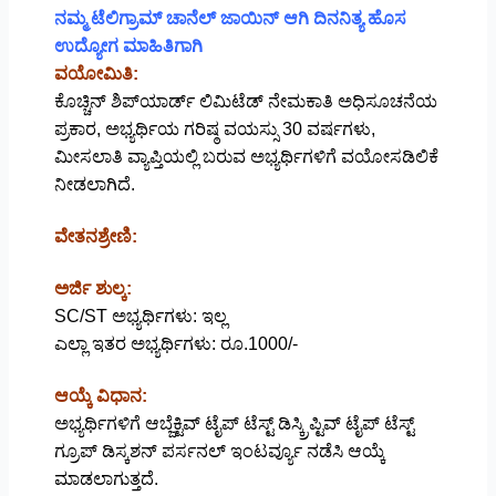
ನಮ್ಮ ಟೆಲಿಗ್ರಾಮ್ ಚಾನೆಲ್ ಜಾಯಿನ್ ಆಗಿ ದಿನನಿತ್ಯ ಹೊಸ
ಉದ್ಯೋಗ ಮಾಹಿತಿಗಾಗಿ
ವಯೋಮಿತಿ:
ಕೊಚ್ಚಿನ್ ಶಿಪ್‌ಯಾರ್ಡ್ ಲಿಮಿಟೆಡ್ ನೇಮಕಾತಿ ಅಧಿಸೂಚನೆಯ
ಪ್ರಕಾರ, ಅಭ್ಯರ್ಥಿಯ ಗರಿಷ್ಠ ವಯಸ್ಸು 30 ವರ್ಷಗಳು,
ಮೀಸಲಾತಿ ವ್ಯಾಪ್ತಿಯಲ್ಲಿ ಬರುವ ಅಭ್ಯರ್ಥಿಗಳಿಗೆ ವಯೋಸಡಿಲಿಕೆ
ನೀಡಲಾಗಿದೆ.
ವೇತನಶ್ರೇಣಿ:
ಅರ್ಜಿ ಶುಲ್ಕ:
SC/ST ಅಭ್ಯರ್ಥಿಗಳು: ಇಲ್ಲ
ಎಲ್ಲಾ ಇತರ ಅಭ್ಯರ್ಥಿಗಳು: ರೂ.1000/-
ಆಯ್ಕೆ ವಿಧಾನ:
ಅಭ್ಯರ್ಥಿಗಳಿಗೆ ಆಬ್ಜೆಕ್ಟಿವ್ ಟೈಪ್ ಟೆಸ್ಟ್ ಡಿಸ್ಕ್ರಿಪ್ಟಿವ್ ಟೈಪ್ ಟೆಸ್ಟ್
ಗ್ರೂಪ್ ಡಿಸ್ಕಶನ್ ಪರ್ಸನಲ್ ಇಂಟರ್ವ್ಯೂ ನಡೆಸಿ ಆಯ್ಕೆ
ಮಾಡಲಾಗುತ್ತದೆ.