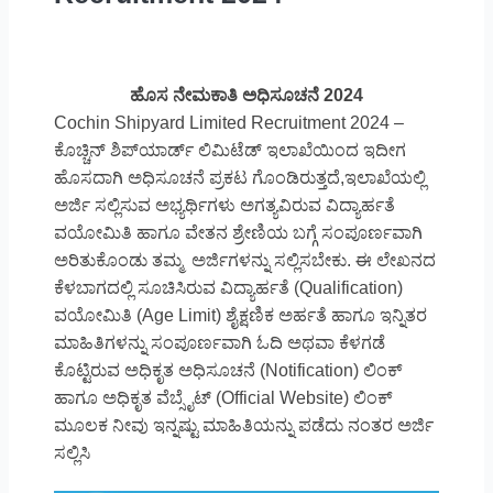
ಹೊಸ ನೇಮಕಾತಿ ಅಧಿಸೂಚನೆ 2024
Cochin Shipyard Limited Recruitment 2024 –
ಕೊಚ್ಚಿನ್ ಶಿಪ್‌ಯಾರ್ಡ್ ಲಿಮಿಟೆಡ್ ಇಲಾಖೆಯಿಂದ ಇದೀಗ
ಹೊಸದಾಗಿ ಅಧಿಸೂಚನೆ ಪ್ರಕಟ ಗೊಂಡಿರುತ್ತದೆ,ಇಲಾಖೆಯಲ್ಲಿ
ಅರ್ಜಿ ಸಲ್ಲಿಸುವ ಅಭ್ಯರ್ಥಿಗಳು ಅಗತ್ಯವಿರುವ ವಿದ್ಯಾರ್ಹತೆ
ವಯೋಮಿತಿ ಹಾಗೂ ವೇತನ ಶ್ರೇಣಿಯ ಬಗ್ಗೆ ಸಂಪೂರ್ಣವಾಗಿ
ಅರಿತುಕೊಂಡು ತಮ್ಮ ಅರ್ಜಿಗಳನ್ನು ಸಲ್ಲಿಸಬೇಕು. ಈ ಲೇಖನದ
ಕೆಳಬಾಗದಲ್ಲಿ ಸೂಚಿಸಿರುವ ವಿದ್ಯಾರ್ಹತೆ (Qualification)
ವಯೋಮಿತಿ (Age Limit) ಶೈಕ್ಷಣಿಕ ಅರ್ಹತೆ ಹಾಗೂ ಇನ್ನಿತರ
ಮಾಹಿತಿಗಳನ್ನು ಸಂಪೂರ್ಣವಾಗಿ ಓದಿ ಅಥವಾ ಕೆಳಗಡೆ
ಕೊಟ್ಟಿರುವ ಅಧಿಕೃತ ಅಧಿಸೂಚನೆ (Notification) ಲಿಂಕ್
ಹಾಗೂ ಅಧಿಕೃತ ವೆಬ್ಸೈಟ್ (Official Website) ಲಿಂಕ್
ಮೂಲಕ ನೀವು ಇನ್ನಷ್ಟು ಮಾಹಿತಿಯನ್ನು ಪಡೆದು ನಂತರ ಅರ್ಜಿ
ಸಲ್ಲಿಸಿ