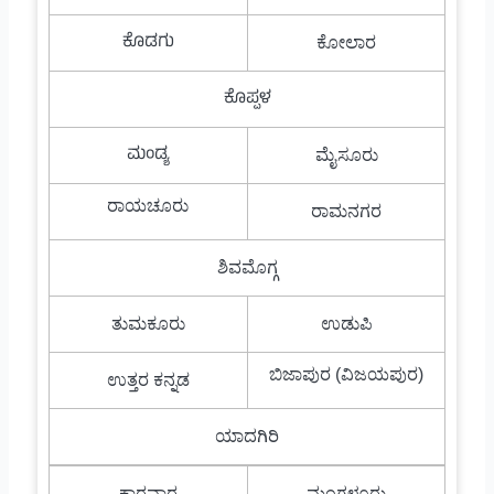
ಕೊಡಗು
ಕೋಲಾರ
ಕೊಪ್ಪಳ
ಮಂಡ್ಯ
ಮೈಸೂರು
ರಾಯಚೂರು
ರಾಮನಗರ
ಶಿವಮೊಗ್ಗ
ತುಮಕೂರು
ಉಡುಪಿ
ಬಿಜಾಪುರ (ವಿಜಯಪುರ)
ಉತ್ತರ ಕನ್ನಡ
ಯಾದಗಿರಿ
ಕಾರವಾರ
ಮಂಗಳೂರು