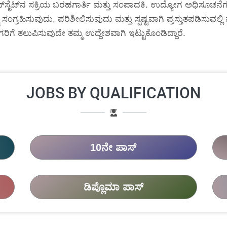
್‌ಸೈಟ್‌ನ ಸಕ್ರಿಯ ಬರಹಗಾರ್ತಿ ಮತ್ತು ಸಂಪಾದಕಿ. ಉದ್ಯೋಗ ಅಧಿಸೂಚನೆಗಳ
 ಸಂಗ್ರಹಿಸುವುದು, ಪರಿಶೀಲಿಸುವುದು ಮತ್ತು ಸ್ಪಷ್ಟವಾಗಿ ಪ್ರಸ್ತುತಪಡಿಸುವಲ
ರಿಗೆ ತಲುಪಿಸುವುದೇ ತಮ್ಮ ಉದ್ದೇಶವಾಗಿ ಇಟ್ಟುಕೊಂಡಿದ್ದಾರೆ.
JOBS BY QUALIFICATION
10ನೇ ಪಾಸ್
ಡಿಪ್ಲೊಮಾ ಪಾಸ್