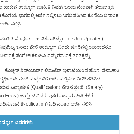
 ನಾವು ಹಾಕುವ ಉದ್ಯೋಗ ಮಾಹಿತಿ ನಿಮಗೆ ಬಂದು ನೇರವಾಗಿ ತಲುಪುತ್ತದೆ.
ಕೊನೆಯ ಭಾಗದಲ್ಲಿ ಅರ್ಜಿ ಸಲ್ಲಿಸಲು ನಿಗದಿಪಡಿಸಿದ ಕೊನೆಯ ದಿನಾಂಕ
ಜಿ ಸಲ್ಲಿಸಿ.
 ಮಾಹಿತಿ ಸಂಪೂರ್ಣ ಉಚಿತವಾಗಿದ್ದು (Free Job Updates)
ುವುದಿಲ್ಲ. ಒಂದು ವೇಳೆ ಉದ್ಯೋಗ ಬಿಂದು ಹೆಸರಿನಲ್ಲಿ ಯಾರಾದರೂ
ವಿಳಾಸಕ್ಕೆ ಸಂದೇಶ ಕಳುಹಿಸಿ ನಮ್ಮ ಗಮನಕ್ಕೆ ತರತಕ್ಕದ್ದು.
 – ಕೊಚ್ಚಿನ್ ಶಿಪ್‌ಯಾರ್ಡ್ ಲಿಮಿಟೆಡ್ ಇಲಾಖೆಯಿಂದ ಹೊಸ ನೇಮಕಾತಿ
್ಥಿಗಳು ಸದರಿ ಹುದ್ದೆಗಳಿಗೆ ಅರ್ಜಿ ಸಲ್ಲಿಸಲು ನಿಗದಿಪಡಿಸಿದ
ಿರುವ ವಿದ್ಯಾರ್ಹತೆ,(Qualification) ವೇತನ ಶ್ರೇಣಿ, (Salary)
n Fees ) ಹುದ್ದೆಗಳ ವಿವರ, ಇತರೆ ಎಲ್ಲಾ ಮಾಹಿತಿ ಕೆಳಗೆ
 ಅಧಿಸೂಚನೆ (Notification) ಓದಿ ನಂತರ ಅರ್ಜಿ ಸಲ್ಲಿಸಿ.
ದ್ಯೋಗ ವಿವರಗಳು