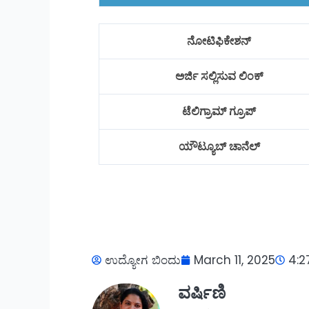
ನೋಟಿಫಿಕೇಶನ್
ಅರ್ಜಿ ಸಲ್ಲಿಸುವ ಲಿಂಕ್
ಟೆಲಿಗ್ರಾಮ್ ಗ್ರೂಪ್
ಯೌಟ್ಯೂಬ್ ಚಾನೆಲ್
ಉದ್ಯೋಗ ಬಿಂದು
March 11, 2025
4:2
ವರ್ಷಿಣಿ