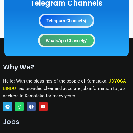
Telegram Channels
Telegram Channel
WhatsApp Channel
Why We?
Hello: With the blessings of the people of Karnataka,
UDYOGA
BINDU
has provided clear and accurate job information to job
seekers in Karnataka for many years.
T
W
F
Y
e
h
a
o
Jobs
l
a
c
u
e
t
e
t
g
s
b
u