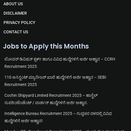
r
a
o
b
ABOUT US
a
p
o
e
m
p
k
DISCLAIMER
PRIVACY POLICY
CONTACT US
Jobs to Apply this Months
ಲೋವರ್ ಡಿವಿಷನ್ ಕ್ಲರ್ಕ್ ಹಾಗೂ ವಿವಿಧ ಹುದ್ದೆಗಳಿಗೆ ಅರ್ಜಿ ಅಹ್ವಾನ – CCRH
Recruitment 2025
110 ಅಸಿಸ್ಟಂಟ್ ಮ್ಯಾನೇಜರ್ ಖಾಲಿ ಹುದ್ದೆಗಳಿಗೆ ಅರ್ಜಿ ಅಹ್ವಾನ – SEBI
Recruitment 2025
Cochin Shipyard Limited Recruitment 2025 – ಹಾಸ್ಟೆಲ್
ಸುಪರಿಂಟೆಂಡೆಂಟ್ / ವಾರ್ಡನ್ ಹುದ್ದೆಗಳಿಗೆ ಅರ್ಜಿ ಅಹ್ವಾನ.
Intelligence Bureau Recruitment 2025 – ಗುಪ್ತಚರ ದಳದಲ್ಲಿ ವಿವಿಧ
ಹುದ್ದೆಗಳಿಗೆ ಅರ್ಜಿ ಅಹ್ವಾನ!