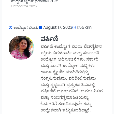
ಹುದ್ದೆಗಳ ಬೃಹತ್ ನೇಮಕಾತಿ 2025
October 24, 2025
ಉದ್ಯೋಗ ಬಿಂದು
August 17, 2023
1:55 am
ವರ್ಷಿಣಿ
ವರ್ಷಿಣಿ ಉದ್ಯೋಗ ಬಿಂದು ವೆಬ್‌ಸೈಟ್‌ನ
ಸಕ್ರಿಯ ಬರಹಗಾರ್ತಿ ಮತ್ತು ಸಂಪಾದಕಿ.
ಉದ್ಯೋಗ ಅಧಿಸೂಚನೆಗಳು, ಸರ್ಕಾರಿ
ಮತ್ತು ಖಾಸಗಿ ಉದ್ಯೋಗ ಸುದ್ದಿಗಳು
ಹಾಗೂ ಶೈಕ್ಷಣಿಕ ಮಾಹಿತಿಗಳನ್ನು
ಸಂಗ್ರಹಿಸುವುದು, ಪರಿಶೀಲಿಸುವುದು
ಮತ್ತು ಸ್ಪಷ್ಟವಾಗಿ ಪ್ರಸ್ತುತಪಡಿಸುವಲ್ಲಿ
ವರ್ಷಿಣಿಗೆ ಅನುಭವವಿದೆ. ಅವರು ನಿಖರ
ಮತ್ತು ನಂಬಿಗಸ್ಥ ಮಾಹಿತಿಯನ್ನು
ಓದುಗರಿಗೆ ತಲುಪಿಸುವುದೇ ತಮ್ಮ
ಉದ್ದೇಶವಾಗಿ ಇಟ್ಟುಕೊಂಡಿದ್ದಾರೆ.