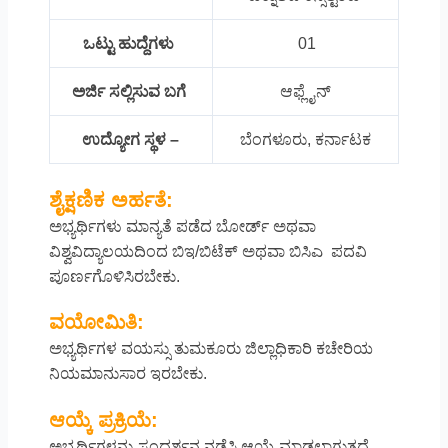
ಒಟ್ಟು ಹುದ್ದೆಗಳು
01
ಅರ್ಜಿ ಸಲ್ಲಿಸುವ ಬಗೆ
ಆಫ್ಲೈನ್
ಉದ್ಯೋಗ ಸ್ಥಳ –
ಬೆಂಗಳೂರು, ಕರ್ನಾಟಕ
ಶೈಕ್ಷಣಿಕ ಅರ್ಹತೆ:
ಅಭ್ಯರ್ಥಿಗಳು ಮಾನ್ಯತೆ ಪಡೆದ ಬೋರ್ಡ್ ಅಥವಾ
ವಿಶ್ವವಿದ್ಯಾಲಯದಿಂದ ಬಿಇ/ಬಿಟೆಕ್ ಅಥವಾ ಬಿಸಿಎ ಪದವಿ
ಪೂರ್ಣಗೊಳಿಸಿರಬೇಕು.
ವಯೋಮಿತಿ:
ಅಭ್ಯರ್ಥಿಗಳ ವಯಸ್ಸು ತುಮಕೂರು ಜಿಲ್ಲಾಧಿಕಾರಿ ಕಚೇರಿಯ
ನಿಯಮಾನುಸಾರ ಇರಬೇಕು.
ಆಯ್ಕೆ ಪ್ರಕ್ರಿಯೆ:
ಅಭ್ಯರ್ಥಿಗಳನ್ನು ಸಂದರ್ಶನ ನಡೆಸಿ ಆಯ್ಕೆ ಮಾಡಲಾಗುತ್ತದೆ.