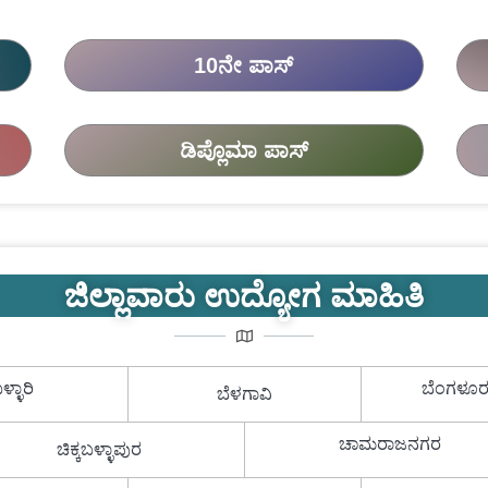
10ನೇ ಪಾಸ್
ಡಿಪ್ಲೊಮಾ ಪಾಸ್
ಜಿಲ್ಲಾವಾರು ಉದ್ಯೋಗ ಮಾಹಿತಿ
ಳ್ಳಾರಿ
ಬೆಂಗಳೂರ
ಬೆಳಗಾವಿ
ಚಾಮರಾಜನಗರ
ಚಿಕ್ಕಬಳ್ಳಾಪುರ