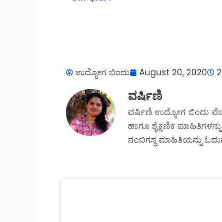
ಉದ್ಯೋಗ ಬಿಂದು
August 20, 2020
2
ವರ್ಷಿಣಿ
ವರ್ಷಿಣಿ ಉದ್ಯೋಗ ಬಿಂದು ವೆಬ
ಹಾಗೂ ಶೈಕ್ಷಣಿಕ ಮಾಹಿತಿಗಳನ್ನು
ನಂಬಿಗಸ್ಥ ಮಾಹಿತಿಯನ್ನು ಓದುಗ