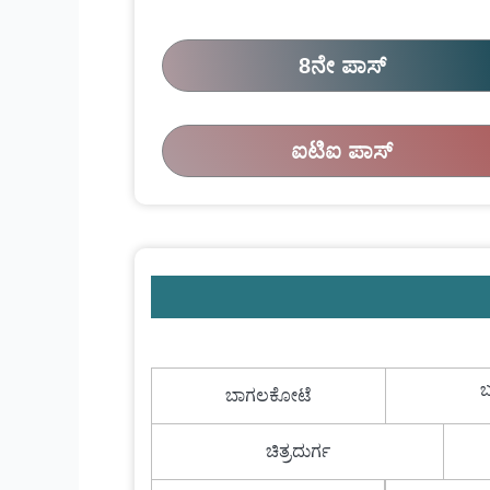
8ನೇ ಪಾಸ್
ಐಟಿಐ ಪಾಸ್
ಬ
ಬಾಗಲಕೋಟೆ
ಚಿತ್ರದುರ್ಗ