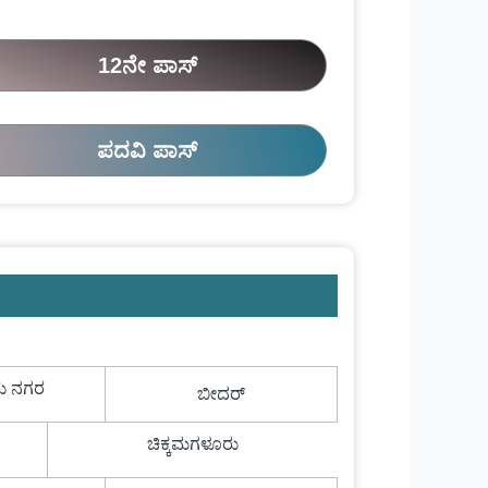
12ನೇ ಪಾಸ್
ಪದವಿ ಪಾಸ್
ು ನಗರ
ಬೀದರ್
ಚಿಕ್ಕಮಗಳೂರು