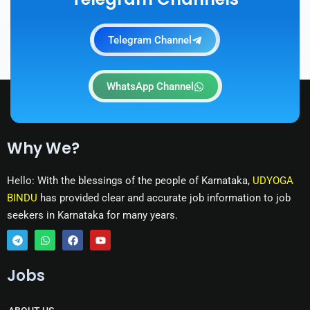
Telegram Channel
WhatsApp Channel
Why We?
Hello: With the blessings of the people of Karnataka,
UDYOGA
BINDU
has provided clear and accurate job information to job
seekers in Karnataka for many years.
T
W
F
Y
e
h
a
o
Jobs
l
a
c
u
e
t
e
t
g
s
b
u
r
a
o
b