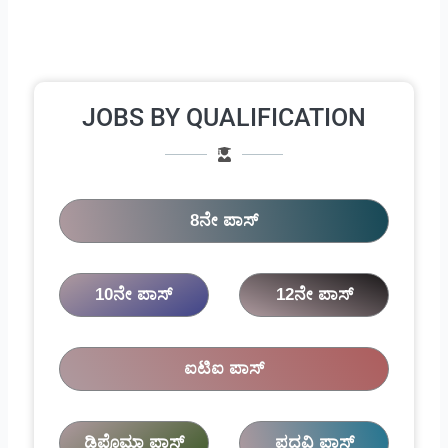
JOBS BY QUALIFICATION
8ನೇ ಪಾಸ್
10ನೇ ಪಾಸ್
12ನೇ ಪಾಸ್
ಐಟಿಐ ಪಾಸ್
ಡಿಪ್ಲೊಮಾ ಪಾಸ್
ಪದವಿ ಪಾಸ್