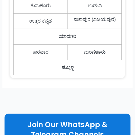
ತುಮಕೂರು
ಉಡುಪಿ
ಬಿಜಾಪುರ (ವಿಜಯಪುರ)
ಉತ್ತರ ಕನ್ನಡ
ಯಾದಗಿರಿ
ಕಾರವಾರ
ಮಂಗಳೂರು
ಹುಬ್ಬಳ್ಳಿ
Join Our WhatsApp &
Telegram Channels