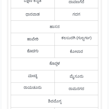
ದಕ್ಷಿಣ ಕನ್ನಡ
ದಾವಣಗೆರೆ
ಧಾರವಾಡ
ಗದಗ
ಹಾಸನ
ಕಲಬುರಗಿ (ಗುಲ್ಬರ್ಗಾ)
ಹಾವೇರಿ
ಕೊಡಗು
ಕೋಲಾರ
ಕೊಪ್ಪಳ
ಮಂಡ್ಯ
ಮೈಸೂರು
ರಾಯಚೂರು
ರಾಮನಗರ
ಶಿವಮೊಗ್ಗ