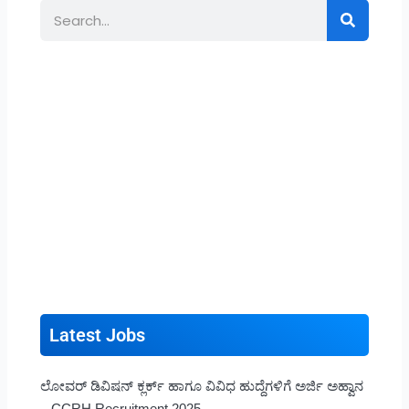
Search
Latest Jobs
ಲೋವರ್ ಡಿವಿಷನ್ ಕ್ಲರ್ಕ್ ಹಾಗೂ ವಿವಿಧ ಹುದ್ದೆಗಳಿಗೆ ಅರ್ಜಿ ಅಹ್ವಾನ
– CCRH Recruitment 2025