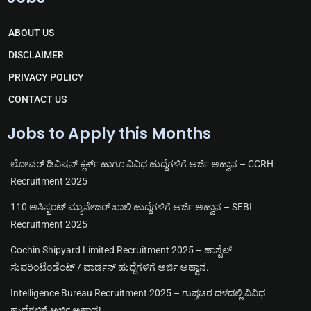
e
t
e
t
g
s
b
u
r
a
o
b
ABOUT US
a
p
o
e
m
p
k
DISCLAIMER
PRIVACY POLICY
CONTACT US
Jobs to Apply this Months
ಲೋವರ್ ಡಿವಿಷನ್ ಕ್ಲರ್ಕ್ ಹಾಗೂ ವಿವಿಧ ಹುದ್ದೆಗಳಿಗೆ ಅರ್ಜಿ ಅಹ್ವಾನ – CCRH
Recruitment 2025
110 ಅಸಿಸ್ಟಂಟ್ ಮ್ಯಾನೇಜರ್ ಖಾಲಿ ಹುದ್ದೆಗಳಿಗೆ ಅರ್ಜಿ ಅಹ್ವಾನ – SEBI
Recruitment 2025
Cochin Shipyard Limited Recruitment 2025 – ಹಾಸ್ಟೆಲ್
ಸುಪರಿಂಟೆಂಡೆಂಟ್ / ವಾರ್ಡನ್ ಹುದ್ದೆಗಳಿಗೆ ಅರ್ಜಿ ಅಹ್ವಾನ.
Intelligence Bureau Recruitment 2025 – ಗುಪ್ತಚರ ದಳದಲ್ಲಿ ವಿವಿಧ
ಹುದ್ದೆಗಳಿಗೆ ಅರ್ಜಿ ಅಹ್ವಾನ!