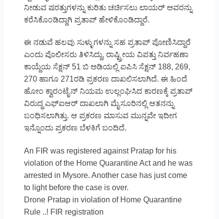
ನೀಡುವ ಷರತ್ತುಗಳನ್ನು ಕುರಿತು ಚರ್ಚಿಸಲು ಲಾಯರ್‌ ಅವರನ್ನು
ಕರೆಸಿಕೊಂಡಿದ್ದಾಗಿ ಪ್ರತಾಪ್ ಹೇಳಿಕೊಂಡಿದ್ದಾರೆ.
ಈ ನಡುವೆ ಹಲವು ಸುಳ್ಳುಗಳನ್ನು ಸಹ ಪ್ರತಾಪ್ ಪೋಣಿಸಿದ್ದಾರೆ
ಎಂದು ಪೊಲೀಸರು ತಿಳಿಸಿದ್ದು, ರಾಷ್ಟ್ರೀಯ ವಿಪತ್ತು ನಿರ್ವಹಣಾ
ಕಾಯ್ದೆಯ ಸೆಕ್ಷನ್ 51 ಬಿ ಅಡಿಯಲ್ಲಿ ಐಪಿಸಿ ಸೆಕ್ಷನ್ 188, 269,
270 ಹಾಗೂ 271ರಡಿ ಪ್ರಕರಣ ದಾಖಲಿಸಲಾಗಿದೆ. ಈ ಹಿಂದೆ
ಹೋಂ ಕ್ವಾರಂಟೈನ್ ನಿಯಮ ಉಲ್ಲಂಘಿಸಿದ ಕಾರಣಕ್ಕೆ ಪ್ರತಾಪ್
ವಿರುದ್ಧ ಎಫ್‍ಐಆರ್ ದಾಖಲಾಗಿ ಮೈಸೂರಿನಲ್ಲಿ ಆತನನ್ನು
ಬಂಧಿಸಲಾಗಿತ್ತು. ಆ ಪ್ರಕರಣ ಮಾಸುವ ಮುನ್ನವೇ ಇದೀಗ
ಇನ್ನೊಂದು ಪ್ರಕರಣ ಬೆಳಕಿಗೆ ಬಂದಿದೆ.
An FIR was registered against Pratap for his
violation of the Home Quarantine Act and he was
arrested in Mysore. Another case has just come
to light before the case is over.
Drone Pratap in violation of Home Quarantine
Rule ..! FIR registration