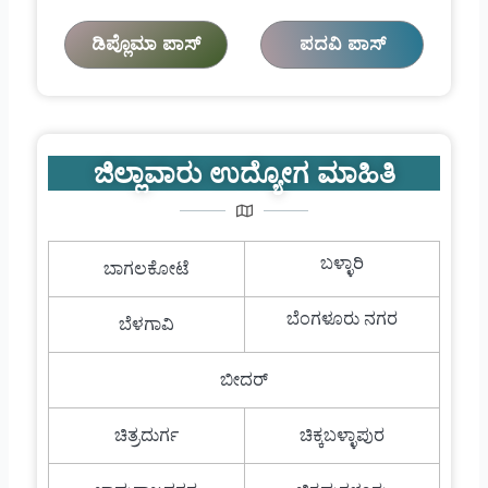
ಡಿಪ್ಲೊಮಾ ಪಾಸ್
ಪದವಿ ಪಾಸ್
ಜಿಲ್ಲಾವಾರು ಉದ್ಯೋಗ ಮಾಹಿತಿ
ಬಳ್ಳಾರಿ
ಬಾಗಲಕೋಟೆ
ಬೆಂಗಳೂರು ನಗರ
ಬೆಳಗಾವಿ
ಬೀದರ್
ಚಿತ್ರದುರ್ಗ
ಚಿಕ್ಕಬಳ್ಳಾಪುರ