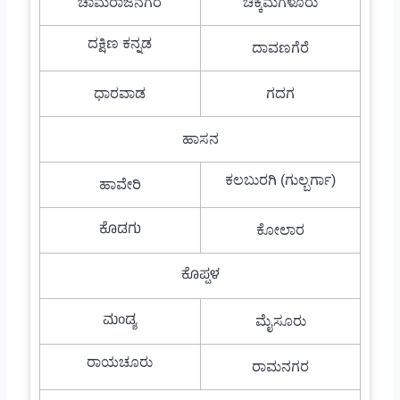
ಚಾಮರಾಜನಗರ
ಚಿಕ್ಕಮಗಳೂರು
ದಕ್ಷಿಣ ಕನ್ನಡ
ದಾವಣಗೆರೆ
ಧಾರವಾಡ
ಗದಗ
ಹಾಸನ
ಕಲಬುರಗಿ (ಗುಲ್ಬರ್ಗಾ)
ಹಾವೇರಿ
ಕೊಡಗು
ಕೋಲಾರ
ಕೊಪ್ಪಳ
ಮಂಡ್ಯ
ಮೈಸೂರು
ರಾಯಚೂರು
ರಾಮನಗರ