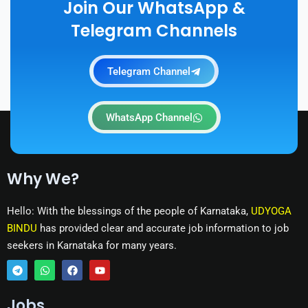
Join Our WhatsApp &
Telegram Channels
Telegram Channel
WhatsApp Channel
Why We?
Hello: With the blessings of the people of Karnataka,
UDYOGA
BINDU
has provided clear and accurate job information to job
seekers in Karnataka for many years.
T
W
F
Y
e
h
a
o
Jobs
l
a
c
u