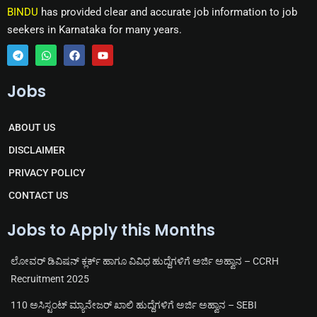
BINDU
has provided clear and accurate job information to job
seekers in Karnataka for many years.
T
W
F
Y
e
h
a
o
Jobs
l
a
c
u
e
t
e
t
g
s
b
u
r
a
o
b
ABOUT US
a
p
o
e
m
p
k
DISCLAIMER
PRIVACY POLICY
CONTACT US
Jobs to Apply this Months
ಲೋವರ್ ಡಿವಿಷನ್ ಕ್ಲರ್ಕ್ ಹಾಗೂ ವಿವಿಧ ಹುದ್ದೆಗಳಿಗೆ ಅರ್ಜಿ ಅಹ್ವಾನ – CCRH
Recruitment 2025
110 ಅಸಿಸ್ಟಂಟ್ ಮ್ಯಾನೇಜರ್ ಖಾಲಿ ಹುದ್ದೆಗಳಿಗೆ ಅರ್ಜಿ ಅಹ್ವಾನ – SEBI