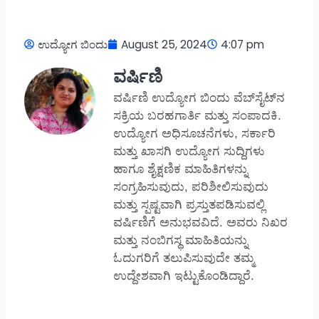
ಉದ್ಯೋಗ ಬಿಂದು
August 25, 2024
4:07 pm
ವರ್ಷಿಣಿ
ವರ್ಷಿಣಿ ಉದ್ಯೋಗ ಬಿಂದು ವೆಬ್‌ಸೈಟ್‌ನ
ಸಕ್ರಿಯ ಬರಹಗಾರ್ತಿ ಮತ್ತು ಸಂಪಾದಕಿ.
ಉದ್ಯೋಗ ಅಧಿಸೂಚನೆಗಳು, ಸರ್ಕಾರಿ
ಮತ್ತು ಖಾಸಗಿ ಉದ್ಯೋಗ ಸುದ್ದಿಗಳು
ಹಾಗೂ ಶೈಕ್ಷಣಿಕ ಮಾಹಿತಿಗಳನ್ನು
ಸಂಗ್ರಹಿಸುವುದು, ಪರಿಶೀಲಿಸುವುದು
ಮತ್ತು ಸ್ಪಷ್ಟವಾಗಿ ಪ್ರಸ್ತುತಪಡಿಸುವಲ್ಲಿ
ವರ್ಷಿಣಿಗೆ ಅನುಭವವಿದೆ. ಅವರು ನಿಖರ
ಮತ್ತು ನಂಬಿಗಸ್ಥ ಮಾಹಿತಿಯನ್ನು
ಓದುಗರಿಗೆ ತಲುಪಿಸುವುದೇ ತಮ್ಮ
ಉದ್ದೇಶವಾಗಿ ಇಟ್ಟುಕೊಂಡಿದ್ದಾರೆ.