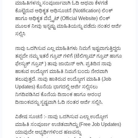
ಮಾಹಿತಿಗಳನ್ನು ಸಂಪೂರ್ಣವಾಗಿ ಓದಿ ಅಥವಾ ಕೆಳಗಡೆ
ಕೊಟ್ಟಿರುವ ಅಧಿಕೃತ ಅಧಿಸೂಚನೆ (Notification) ಲಿಂಕ್
ಹಾಗೂ ಅಧಿಕೃತ ವೆಬ್ಸೈಟ್ (Official Website) ಲಿಂಕ್
ಮೂಲಕ ನೀವು ಇನ್ನಷ್ಟು ಮಾಹಿತಿಯನ್ನು ಪಡೆದು ನಂತರ ಅರ್ಜಿ
ಸಲ್ಲಿಸಿ
ನಾವು ಒದಗಿಸುವ ಎಲ್ಲ ಮಾಹಿತಿಗಳು ನಿಮಗೆ ಇಷ್ಟವಾಗುತ್ತಿದ್ದರು
ತಪ್ಪದೇ ನಮ್ಮ ಇತರೆ ಗ್ರೂಪ್ ಗಳಿಗೆ (ಟೆಲಿಗ್ರಾಮ್ ಗ್ರೂಪ್ ಹಾಗೂ
ಫೇಸ್ಬುಕ್ ಗ್ರೂಪ್ ) ತಾವು ಜಾಯಿನ್ ಆಗಿ. ಪ್ರತಿದಿನ ನಾವು
ಹಾಕುವ ಉದ್ಯೋಗ ಮಾಹಿತಿ ನಿಮಗೆ ಬಂದು ನೇರವಾಗಿ
ತಲುಪುತ್ತದೆ. ನಾವು ಹಾಕಿರುವ ಉದ್ಯೋಗ ಮಾಹಿತಿ (Job
Updates) ಕೊನೆಯ ಭಾಗದಲ್ಲಿ ಅರ್ಜಿ ಸಲ್ಲಿಸಲು
ನಿಗದಿಪಡಿಸಿದ ಕೊನೆಯ ದಿನಾಂಕ ಹಾಗೂ ಆರಂಭ
ದಿನಾಂಕವನ್ನು ಸ್ಪಷ್ಟವಾಗಿ ಓದಿ ನಂತರ ಅರ್ಜಿ ಸಲ್ಲಿಸಿ.
ವಿಶೇಷ ಸೂಚನೆ :- ನಾವು ಒದಗಿಸುವ ಎಲ್ಲಾ ಉದ್ಯೋಗ
ಮಾಹಿತಿ ಸಂಪೂರ್ಣ ಉಚಿತವಾಗಿದ್ದು (Free Job Updates)
ಯಾವುದೇ ಅಭ್ಯರ್ಥಿಗಳಿಂದ ಹಣವನ್ನು