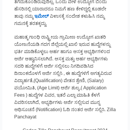
ತೆಗೆದುಕೊಂಡಿರುವುದಿಲ್ಲ. ಒಂದು ವೇಳೆ ಉದ್ಯೋಗ ಬಿಂದು
ಹೆಸರಿನಲ್ಲಿ ಯಾರಾದರೂ ನಿಮಗೆ ಹಣ ಕೇಳಿದ್ದಲ್ಲಿ ಕೂಡಲೇ
ತಾವು ನಮ್ಮ
ಇಮೇಲ್
ವಿಳಾಸಕ್ಕೆ ಸಂದೇಶ ಕಳುಹಿಸಿ ನಮ್ಮ
ಗಮನಕ್ಕೆ ತರತಕ್ಕದ್ದು.
ಮಹಾತ್ಮ ಗಾಂಧಿ ರಾಷ್ಟ್ರೀಯ ಗ್ರಾಮೀಣ ಉದ್ಯೋಗ ಖಾತರಿ
ಯೋಜನೆಯಡಿ ಗದಗ ಜಿಲ್ಲೆಯಲ್ಲಿ ಖಾಲಿ ಇರುವ ಹುದ್ದೆಗಳನ್ನು
ಭರ್ತಿ ಮಾಡಿಕೊಳ್ಳಲು ಅರ್ಹ ಹಾಗೂ ಆಸಕ್ತ ಅಭ್ಯರ್ಥಿಗಳಿಂದ
ಅರ್ಜಿ ಆಹ್ವಾನಿಸಲಾಗಿದೆ. ಆಸಕ್ತ ಮತ್ತು ಅರ್ಹ ಅಭ್ಯರ್ಥಿಗಳು
ಸದರಿ ಹುದ್ದೆಗಳಿಗೆ ಅರ್ಜಿ ಸಲ್ಲಿಸಲು ನಿಗದಿಪಡಿಸಿದ
ದಿನಾಂಕದೊಳಗೆ ಅರ್ಜಿ ಸಲ್ಲಿಸಿ , ಈ ಹುದ್ದೆಗಳಿಗೆ ಅಗತ್ಯವಿರುವ
ವಿದ್ಯಾರ್ಹತೆ,(Qualification) ವೇತನ ಶ್ರೇಣಿ, (Salary)
ವಯೋಮಿತಿ, (Age Limit) ಅರ್ಜಿ ಶುಲ್ಕ,( Application
Fees ) ಹುದ್ದೆಗಳ ವಿವರ, ಇತರೆ ಎಲ್ಲಾ ಮಾಹಿತಿ ಕೆಳಗೆ
ವಿವರಿಸಲಾಗಿದೆ, ಅಭ್ಯರ್ಥಿಗಳು ಅರ್ಜಿ ಸಲ್ಲಿಸುವ ಮುನ್ನ
ಅಧಿಸೂಚನೆ (Notification) ಓದಿ ನಂತರ ಅರ್ಜಿ ಸಲ್ಲಿಸಿ. Zilla
Panchayat