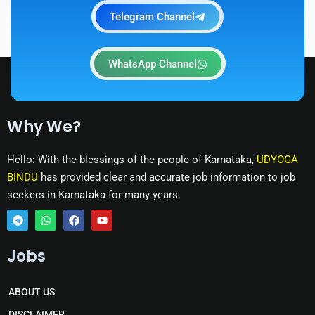
Telegram Channel
WhatsApp Channel
Why We?
Hello: With the blessings of the people of Karnataka,
UDYOGA
BINDU
has provided clear and accurate job information to job
seekers in Karnataka for many years.
T
W
F
Y
e
h
a
o
Jobs
l
a
c
u
e
t
e
t
g
s
b
u
r
a
o
b
ABOUT US
a
p
o
e
m
p
k
DISCLAIMER