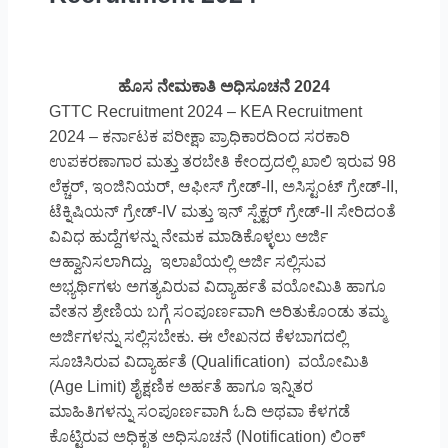
ಹೊಸ ನೇಮಕಾತಿ ಅಧಿಸೂಚನೆ 2024
GTTC Recruitment 2024 – KEA Recruitment
2024 – ಕರ್ನಾಟಕ ಪರೀಕ್ಷಾ ಪ್ರಾಧಿಕಾರದಿಂದ ಸರಕಾರಿ
ಉಪಕರಣಾಗಾರ ಮತ್ತು ತರಬೇತಿ ಕೇಂದ್ರದಲ್ಲಿ ಖಾಲಿ ಇರುವ 98
ಲೆಕ್ಚರ್, ಇಂಜಿನಿಯರ್, ಆಫೀಸ್ ಗ್ರೇಡ್-II, ಅಸಿಸ್ಟಂಟ್ ಗ್ರೇಡ್-II,
ಟೆಕ್ನಿಷಿಯನ್ ಗ್ರೇಡ್-IV ಮತ್ತು ಇನ್ ಸ್ಪೆಕ್ಟರ್ ಗ್ರೇಡ್-II ಸೇರಿದಂತೆ
ವಿವಿಧ ಹುದ್ದೆಗಳನ್ನು ನೇಮಕ ಮಾಡಿಕೊಳ್ಳಲು ಅರ್ಜಿ
ಆಹ್ವಾನಿಸಲಾಗಿದ್ದು, ಇಲಾಖೆಯಲ್ಲಿ ಅರ್ಜಿ ಸಲ್ಲಿಸುವ
ಅಭ್ಯರ್ಥಿಗಳು ಅಗತ್ಯವಿರುವ ವಿದ್ಯಾರ್ಹತೆ ವಯೋಮಿತಿ ಹಾಗೂ
ವೇತನ ಶ್ರೇಣಿಯ ಬಗ್ಗೆ ಸಂಪೂರ್ಣವಾಗಿ ಅರಿತುಕೊಂಡು ತಮ್ಮ
ಅರ್ಜಿಗಳನ್ನು ಸಲ್ಲಿಸಬೇಕು. ಈ ಲೇಖನದ ಕೆಳಬಾಗದಲ್ಲಿ
ಸೂಚಿಸಿರುವ ವಿದ್ಯಾರ್ಹತೆ (Qualification) ವಯೋಮಿತಿ
(Age Limit) ಶೈಕ್ಷಣಿಕ ಅರ್ಹತೆ ಹಾಗೂ ಇನ್ನಿತರ
ಮಾಹಿತಿಗಳನ್ನು ಸಂಪೂರ್ಣವಾಗಿ ಓದಿ ಅಥವಾ ಕೆಳಗಡೆ
ಕೊಟ್ಟಿರುವ ಅಧಿಕೃತ ಅಧಿಸೂಚನೆ (Notification) ಲಿಂಕ್