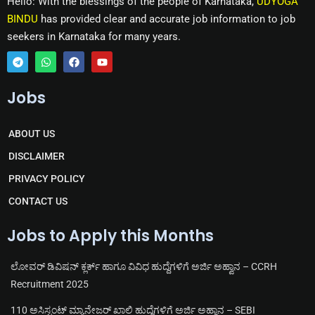
Hello: With the blessings of the people of Karnataka,
UDYOGA
BINDU
has provided clear and accurate job information to job
seekers in Karnataka for many years.
T
W
F
Y
e
h
a
o
Jobs
l
a
c
u
e
t
e
t
g
s
b
u
r
a
o
b
ABOUT US
a
p
o
e
m
p
k
DISCLAIMER
PRIVACY POLICY
CONTACT US
Jobs to Apply this Months
ಲೋವರ್ ಡಿವಿಷನ್ ಕ್ಲರ್ಕ್ ಹಾಗೂ ವಿವಿಧ ಹುದ್ದೆಗಳಿಗೆ ಅರ್ಜಿ ಅಹ್ವಾನ – CCRH
Recruitment 2025
110 ಅಸಿಸ್ಟಂಟ್ ಮ್ಯಾನೇಜರ್ ಖಾಲಿ ಹುದ್ದೆಗಳಿಗೆ ಅರ್ಜಿ ಅಹ್ವಾನ – SEBI