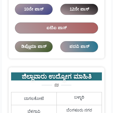
10ನೇ ಪಾಸ್
12ನೇ ಪಾಸ್
ಐಟಿಐ ಪಾಸ್
ಡಿಪ್ಲೊಮಾ ಪಾಸ್
ಪದವಿ ಪಾಸ್
ಜಿಲ್ಲಾವಾರು ಉದ್ಯೋಗ ಮಾಹಿತಿ
ಬಳ್ಳಾರಿ
ಬಾಗಲಕೋಟೆ
ಬೆಂಗಳೂರು ನಗರ
ಬೆಳಗಾವಿ