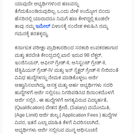
ಯಾವುದೇ ಅಭ್ಯರ್ಥಿಗಳಿಂದ ಹಣವನ್ನು
ತೆಗೆದುಕೊಂಡಿರುವುದಿಲ್ಲ. ಒಂದು ವೇಳೆ ಉದ್ಯೋಗ ಬಿಂದು
ಹೆಸರಿನಲ್ಲಿ ಯಾರಾದರೂ ನಿಮಗೆ ಹಣ ಕೇಳಿದ್ದಲ್ಲಿ ಕೂಡಲೇ
ತಾವು ನಮ್ಮ
ಇಮೇಲ್
ವಿಳಾಸಕ್ಕೆ ಸಂದೇಶ ಕಳುಹಿಸಿ ನಮ್ಮ
ಗಮನಕ್ಕೆ ತರತಕ್ಕದ್ದು.
ಕರ್ನಾಟಕ ಪರೀಕ್ಷಾ ಪ್ರಾಧಿಕಾರದಿಂದ ಸರಕಾರಿ ಉಪಕರಣಾಗಾರ
ಮತ್ತು ತರಬೇತಿ ಕೇಂದ್ರದಲ್ಲಿ ಖಾಲಿ ಇರುವ 98 ಲೆಕ್ಚರ್,
ಇಂಜಿನಿಯರ್, ಆಫೀಸ್ ಗ್ರೇಡ್-II, ಅಸಿಸ್ಟಂಟ್ ಗ್ರೇಡ್-II,
ಟೆಕ್ನಿಷಿಯನ್ ಗ್ರೇಡ್-IV ಮತ್ತು ಇನ್ ಸ್ಪೆಕ್ಟರ್ ಗ್ರೇಡ್-II ಸೇರಿದಂತೆ
ವಿವಿಧ ಹುದ್ದೆಗಳನ್ನು ನೇಮಕ ಮಾಡಿಕೊಳ್ಳಲು ಅರ್ಜಿ
ಆಹ್ವಾನಿಸಲಾಗಿದ್ದು, ಆಸಕ್ತ ಮತ್ತು ಅರ್ಹ ಅಭ್ಯರ್ಥಿಗಳು ಸದರಿ
ಹುದ್ದೆಗಳಿಗೆ ಅರ್ಜಿ ಸಲ್ಲಿಸಲು ನಿಗದಿಪಡಿಸಿದ ದಿನಾಂಕದೊಳಗೆ
ಅರ್ಜಿ ಸಲ್ಲಿಸಿ , ಈ ಹುದ್ದೆಗಳಿಗೆ ಅಗತ್ಯವಿರುವ ವಿದ್ಯಾರ್ಹತೆ,
(Qualification) ವೇತನ ಶ್ರೇಣಿ, (Salary) ವಯೋಮಿತಿ,
(Age Limit) ಅರ್ಜಿ ಶುಲ್ಕ,( Application Fees ) ಹುದ್ದೆಗಳ
ವಿವರ, ಇತರೆ ಎಲ್ಲಾ ಮಾಹಿತಿ ಕೆಳಗೆ ವಿವರಿಸಲಾಗಿದೆ,
ಅಭ್ಯರ್ಥಿಗಳು ಅರ್ಜಿ ಸಲ್ಲಿಸುವ ಮುನ್ನ ಅಧಿಸೂಚನೆ