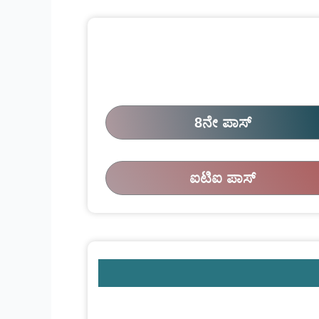
8ನೇ ಪಾಸ್
ಐಟಿಐ ಪಾಸ್