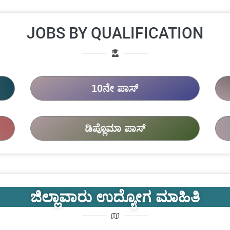
JOBS BY QUALIFICATION
10ನೇ ಪಾಸ್
ಡಿಪ್ಲೊಮಾ ಪಾಸ್
ಜಿಲ್ಲಾವಾರು ಉದ್ಯೋಗ ಮಾಹಿತಿ