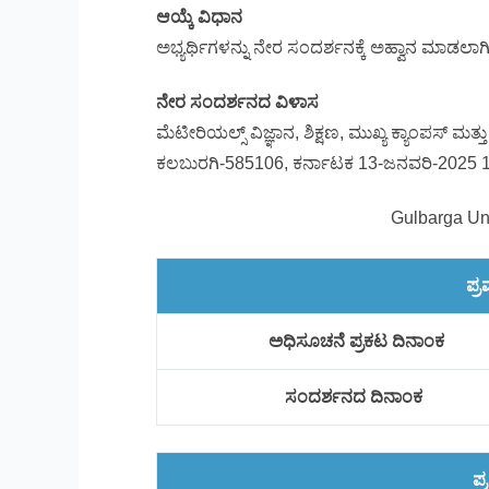
ಆಯ್ಕೆ ವಿಧಾನ
ಅಭ್ಯರ್ಥಿಗಳನ್ನು ನೇರ ಸಂದರ್ಶನಕ್ಕೆ ಅಹ್ವಾನ ಮಾಡಲಾಗ
ನೇರ ಸಂದರ್ಶನದ ವಿಳಾಸ
ಮೆಟೀರಿಯಲ್ಸ್ ವಿಜ್ಞಾನ, ಶಿಕ್ಷಣ, ಮುಖ್ಯ ಕ್ಯಾಂಪಸ್ ಮತ್ತ
ಕಲಬುರಗಿ-585106, ಕರ್ನಾಟಕ 13-ಜನವರಿ-2025 
Gulbarga Un
ಪ್
ಅಧಿಸೂಚನೆ ಪ್ರಕಟ ದಿನಾಂಕ
ಸಂದರ್ಶನದ ದಿನಾಂಕ
ಪ