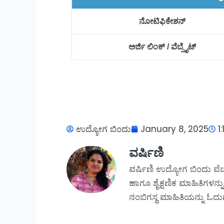
ನೋಟಿಫಿಕೇಶನ್
ಅರ್ಜಿ ಲಿಂಕ್ / ವೆಬ್ಸೈಟ್
ಉದ್ಯೋಗ ಬಿಂದು
January 8, 2025
1
ವರ್ಷಿಣಿ
ವರ್ಷಿಣಿ ಉದ್ಯೋಗ ಬಿಂದು ವೆಬ
ಹಾಗೂ ಶೈಕ್ಷಣಿಕ ಮಾಹಿತಿಗಳನ್ನು
ನಂಬಿಗಸ್ಥ ಮಾಹಿತಿಯನ್ನು ಓದುಗ