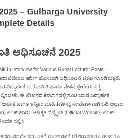
ಿ 2025 – Gulbarga University
plete Details
ತಿ ಅಧಿಸೂಚನೆ 2025
k-in Interview for Various Guest Lecturer Posts –
ಯಾಲಯ) ಇಲಾಖೆಯಿಂದ ಇದೀಗ ಹೊಸದಾಗಿ ಅಧಿಸೂಚನೆ ಪ್ರಕಟ ಗೊಂಡಿರುತ್ತದೆ,
ಿರುವ ವಿದ್ಯಾರ್ಹತೆ ವಯೋಮಿತಿ ಹಾಗೂ ವೇತನ ಶ್ರೇಣಿಯ ಬಗ್ಗೆ
್ಲಿಸಬೇಕು. ಈ ಲೇಖನದ ಕೆಳಬಾಗದಲ್ಲಿ ಸೂಚಿಸಿರುವ ವಿದ್ಯಾರ್ಹತೆ
ಿಕ ಅರ್ಹತೆ ಹಾಗೂ ಇನ್ನಿತರ ಮಾಹಿತಿಗಳನ್ನು ಸಂಪೂರ್ಣವಾಗಿ ಓದಿ ಅಥವಾ
on) ಲಿಂಕ್ ಹಾಗೂ ಅಧಿಕೃತ ವೆಬ್ಸೈಟ್ (Official Website) ಲಿಂಕ್
ರ್ಜಿ ಸಲ್ಲಿಸಿ
ದ್ದರು ತಪ್ಪದೇ ನಮ್ಮ ಇತರೆ ಗ್ರೂಪ್ ಗಳಿಗೆ (ಟೆಲಿಗ್ರಾಮ್ ಗ್ರೂಪ್ ಹಾಗೂ