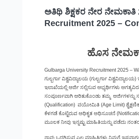
ಅತಿಥಿ ಶಿಕ್ಷಕರ ನೇರ ನೇಮಕಾತ
Recruitment 2025 – Com
ಹೊಸ ನೇಮಕಾ
Gulbarga University Recruitment 2025 – Wal
ಗುಲ್ಬರ್ಗಾ ವಿಶ್ವವಿದ್ಯಾಲಯ (ಗುಲ್ಬರ್ಗಾ ವಿಶ್ವವಿದ್
ಇಲಾಖೆಯಲ್ಲಿ ಅರ್ಜಿ ಸಲ್ಲಿಸುವ ಅಭ್ಯರ್ಥಿಗಳು ಅಗತ್ಯವ
ಸಂಪೂರ್ಣವಾಗಿ ಅರಿತುಕೊಂಡು ತಮ್ಮ ಅರ್ಜಿಗಳನ್ನು ಸಲ
(Qualification) ವಯೋಮಿತಿ (Age Limit) ಶೈಕ್ಷಣ
ಕೆಳಗಡೆ ಕೊಟ್ಟಿರುವ ಅಧಿಕೃತ ಅಧಿಸೂಚನೆ (Notificati
ಮೂಲಕ ನೀವು ಇನ್ನಷ್ಟು ಮಾಹಿತಿಯನ್ನು ಪಡೆದು ನಂತರ ಅ
ನಾವು ಒದಗಿಸುವ ಎಲ್ಲ ಮಾಹಿತಿಗಳು ನಿಮಗೆ ಇಷ್ಟವಾಗುತ್ತಿ