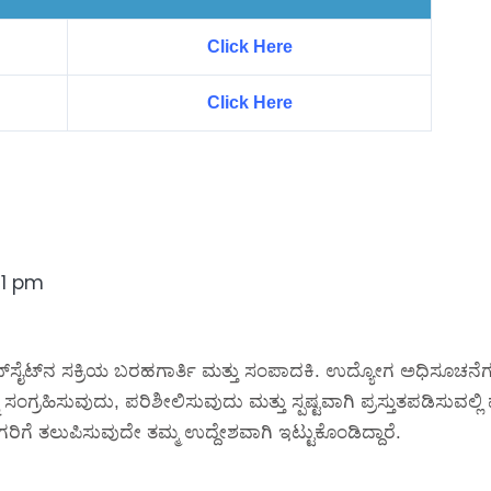
Click Here
Click Here
:11 pm
್‌ಸೈಟ್‌ನ ಸಕ್ರಿಯ ಬರಹಗಾರ್ತಿ ಮತ್ತು ಸಂಪಾದಕಿ. ಉದ್ಯೋಗ ಅಧಿಸೂಚನೆಗಳ
 ಸಂಗ್ರಹಿಸುವುದು, ಪರಿಶೀಲಿಸುವುದು ಮತ್ತು ಸ್ಪಷ್ಟವಾಗಿ ಪ್ರಸ್ತುತಪಡಿಸುವಲ
ರಿಗೆ ತಲುಪಿಸುವುದೇ ತಮ್ಮ ಉದ್ದೇಶವಾಗಿ ಇಟ್ಟುಕೊಂಡಿದ್ದಾರೆ.