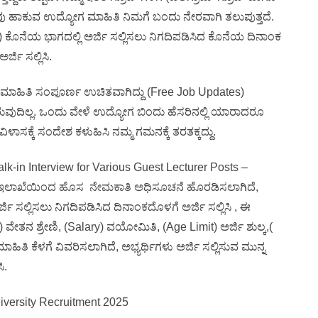
 ನಾವು ಹಾಕುವ ಉದ್ಯೋಗ ಮಾಹಿತಿ ನಿಮಗೆ ಬಂದು ನೇರವಾಗಿ ತಲುಪುತ್ತದೆ.
ಕೊನೆಯ ಭಾಗದಲ್ಲಿ ಅರ್ಜಿ ಸಲ್ಲಿಸಲು ನಿಗದಿಪಡಿಸಿದ ಕೊನೆಯ ದಿನಾಂಕ
ಜಿ ಸಲ್ಲಿಸಿ.
 ಮಾಹಿತಿ ಸಂಪೂರ್ಣ ಉಚಿತವಾಗಿದ್ದು (Free Job Updates)
ುವುದಿಲ್ಲ. ಒಂದು ವೇಳೆ ಉದ್ಯೋಗ ಬಿಂದು ಹೆಸರಿನಲ್ಲಿ ಯಾರಾದರೂ
ವಿಳಾಸಕ್ಕೆ ಸಂದೇಶ ಕಳುಹಿಸಿ ನಮ್ಮ ಗಮನಕ್ಕೆ ತರತಕ್ಕದ್ದು.
k-in Interview for Various Guest Lecturer Posts –
ದ್ಯಾಲಯ) ಇಲಾಖೆಯಿಂದ ಹೊಸ ನೇಮಕಾತಿ ಅಧಿಸೂಚನೆ ಹೊರಡಿಸಲಾಗಿದೆ,
ರ್ಜಿ ಸಲ್ಲಿಸಲು ನಿಗದಿಪಡಿಸಿದ ದಿನಾಂಕದೊಳಗೆ ಅರ್ಜಿ ಸಲ್ಲಿಸಿ , ಈ
on) ವೇತನ ಶ್ರೇಣಿ, (Salary) ವಯೋಮಿತಿ, (Age Limit) ಅರ್ಜಿ ಶುಲ್ಕ,(
ಾಹಿತಿ ಕೆಳಗೆ ವಿವರಿಸಲಾಗಿದೆ, ಅಭ್ಯರ್ಥಿಗಳು ಅರ್ಜಿ ಸಲ್ಲಿಸುವ ಮುನ್ನ
ಿ.
iversity Recruitment 2025