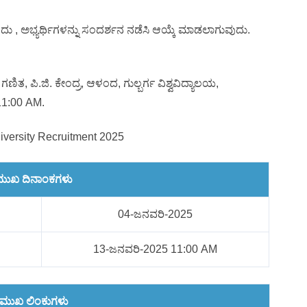
ಿದು , ಅಭ್ಯರ್ಥಿಗಳನ್ನು ಸಂದರ್ಶನ ನಡೆಸಿ ಆಯ್ಕೆ ಮಾಡಲಾಗುವುದು.
ು ಗಣಿತ, ಪಿ.ಜಿ. ಕೇಂದ್ರ, ಆಳಂದ, ಗುಲ್ಬರ್ಗ ವಿಶ್ವವಿದ್ಯಾಲಯ,
11:00 AM.
iversity Recruitment 2025
ರಮುಖ ದಿನಾಂಕಗಳು
04-ಜನವರಿ-2025
13-ಜನವರಿ-2025 11:00 AM
್ರಮುಖ ಲಿಂಕುಗಳು