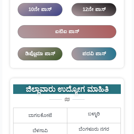
10ನೇ ಪಾಸ್
12ನೇ ಪಾಸ್
ಐಟಿಐ ಪಾಸ್
ಡಿಪ್ಲೊಮಾ ಪಾಸ್
ಪದವಿ ಪಾಸ್
ಜಿಲ್ಲಾವಾರು ಉದ್ಯೋಗ ಮಾಹಿತಿ
ಬಳ್ಳಾರಿ
ಬಾಗಲಕೋಟೆ
ಬೆಂಗಳೂರು ನಗರ
ಬೆಳಗಾವಿ