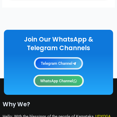
Join Our WhatsApp &
Telegram Channels
Telegram Channel
WhatsApp Channel
Why We?
Hello: With the blessings of the people of Karnataka,
UDYOGA