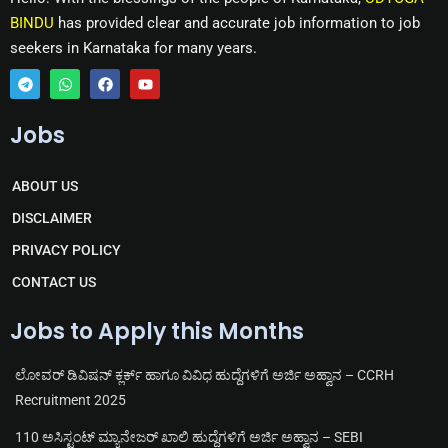
BINDU
has provided clear and accurate job information to job
seekers in Karnataka for many years.
T
W
F
Y
e
h
a
o
Jobs
l
a
c
u
e
t
e
t
g
s
b
u
r
a
o
b
ABOUT US
a
p
o
e
m
p
k
DISCLAIMER
PRIVACY POLICY
CONTACT US
Jobs to Apply this Months
ಲೋವರ್ ಡಿವಿಷನ್ ಕ್ಲರ್ಕ್ ಹಾಗೂ ವಿವಿಧ ಹುದ್ದೆಗಳಿಗೆ ಅರ್ಜಿ ಅಹ್ವಾನ – CCRH
Recruitment 2025
110 ಅಸಿಸ್ಟಂಟ್ ಮ್ಯಾನೇಜರ್ ಖಾಲಿ ಹುದ್ದೆಗಳಿಗೆ ಅರ್ಜಿ ಅಹ್ವಾನ – SEBI