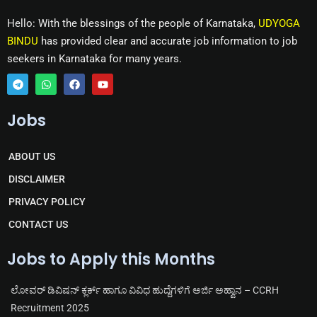
Hello: With the blessings of the people of Karnataka,
UDYOGA
BINDU
has provided clear and accurate job information to job
seekers in Karnataka for many years.
T
W
F
Y
e
h
a
o
Jobs
l
a
c
u
e
t
e
t
g
s
b
u
r
a
o
b
ABOUT US
a
p
o
e
m
p
k
DISCLAIMER
PRIVACY POLICY
CONTACT US
Jobs to Apply this Months
ಲೋವರ್ ಡಿವಿಷನ್ ಕ್ಲರ್ಕ್ ಹಾಗೂ ವಿವಿಧ ಹುದ್ದೆಗಳಿಗೆ ಅರ್ಜಿ ಅಹ್ವಾನ – CCRH
Recruitment 2025