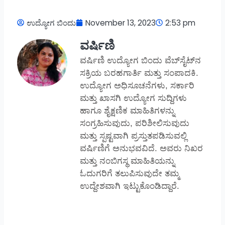
ಉದ್ಯೋಗ ಬಿಂದು
November 13, 2023
2:53 pm
ವರ್ಷಿಣಿ
ವರ್ಷಿಣಿ ಉದ್ಯೋಗ ಬಿಂದು ವೆಬ್‌ಸೈಟ್‌ನ
ಸಕ್ರಿಯ ಬರಹಗಾರ್ತಿ ಮತ್ತು ಸಂಪಾದಕಿ.
ಉದ್ಯೋಗ ಅಧಿಸೂಚನೆಗಳು, ಸರ್ಕಾರಿ
ಮತ್ತು ಖಾಸಗಿ ಉದ್ಯೋಗ ಸುದ್ದಿಗಳು
ಹಾಗೂ ಶೈಕ್ಷಣಿಕ ಮಾಹಿತಿಗಳನ್ನು
ಸಂಗ್ರಹಿಸುವುದು, ಪರಿಶೀಲಿಸುವುದು
ಮತ್ತು ಸ್ಪಷ್ಟವಾಗಿ ಪ್ರಸ್ತುತಪಡಿಸುವಲ್ಲಿ
ವರ್ಷಿಣಿಗೆ ಅನುಭವವಿದೆ. ಅವರು ನಿಖರ
ಮತ್ತು ನಂಬಿಗಸ್ಥ ಮಾಹಿತಿಯನ್ನು
ಓದುಗರಿಗೆ ತಲುಪಿಸುವುದೇ ತಮ್ಮ
ಉದ್ದೇಶವಾಗಿ ಇಟ್ಟುಕೊಂಡಿದ್ದಾರೆ.