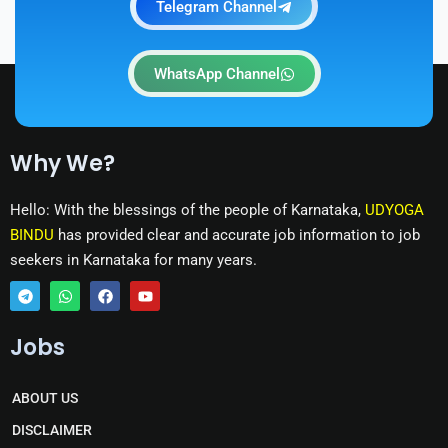
Telegram Channel
WhatsApp Channel
Why We?
Hello: With the blessings of the people of Karnataka,
UDYOGA
BINDU
has provided clear and accurate job information to job
seekers in Karnataka for many years.
T
W
F
Y
e
h
a
o
Jobs
l
a
c
u
e
t
e
t
g
s
b
u
r
a
o
b
ABOUT US
a
p
o
e
m
p
k
DISCLAIMER