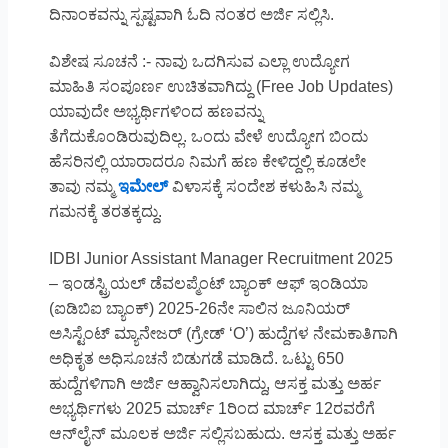
ದಿನಾಂಕವನ್ನು ಸ್ಪಷ್ಟವಾಗಿ ಓದಿ ನಂತರ ಅರ್ಜಿ ಸಲ್ಲಿಸಿ.
ವಿಶೇಷ ಸೂಚನೆ :- ನಾವು ಒದಗಿಸುವ ಎಲ್ಲಾ ಉದ್ಯೋಗ
ಮಾಹಿತಿ ಸಂಪೂರ್ಣ ಉಚಿತವಾಗಿದ್ದು (Free Job Updates)
ಯಾವುದೇ ಅಭ್ಯರ್ಥಿಗಳಿಂದ ಹಣವನ್ನು
ತೆಗೆದುಕೊಂಡಿರುವುದಿಲ್ಲ. ಒಂದು ವೇಳೆ ಉದ್ಯೋಗ ಬಿಂದು
ಹೆಸರಿನಲ್ಲಿ ಯಾರಾದರೂ ನಿಮಗೆ ಹಣ ಕೇಳಿದ್ದಲ್ಲಿ ಕೂಡಲೇ
ತಾವು ನಮ್ಮ
ಇಮೇಲ್
ವಿಳಾಸಕ್ಕೆ ಸಂದೇಶ ಕಳುಹಿಸಿ ನಮ್ಮ
ಗಮನಕ್ಕೆ ತರತಕ್ಕದ್ದು.
IDBI Junior Assistant Manager Recruitment 2025
– ಇಂಡಸ್ಟ್ರಿಯಲ್ ಡೆವಲಪ್ಮೆಂಟ್ ಬ್ಯಾಂಕ್ ಆಫ್ ಇಂಡಿಯಾ
(ಐಡಿಬಿಐ ಬ್ಯಾಂಕ್) 2025-26ನೇ ಸಾಲಿನ ಜೂನಿಯರ್
ಅಸಿಸ್ಟೆಂಟ್ ಮ್ಯಾನೇಜರ್ (ಗ್ರೇಡ್ ‘O’) ಹುದ್ದೆಗಳ ನೇಮಕಾತಿಗಾಗಿ
ಅಧಿಕೃತ ಅಧಿಸೂಚನೆ ಬಿಡುಗಡೆ ಮಾಡಿದೆ. ಒಟ್ಟು 650
ಹುದ್ದೆಗಳಿಗಾಗಿ ಅರ್ಜಿ ಆಹ್ವಾನಿಸಲಾಗಿದ್ದು, ಆಸಕ್ತ ಮತ್ತು ಅರ್ಹ
ಅಭ್ಯರ್ಥಿಗಳು 2025 ಮಾರ್ಚ್ 1ರಿಂದ ಮಾರ್ಚ್ 12ರವರೆಗೆ
ಆನ್‌ಲೈನ್ ಮೂಲಕ ಅರ್ಜಿ ಸಲ್ಲಿಸಬಹುದು. ಆಸಕ್ತ ಮತ್ತು ಅರ್ಹ