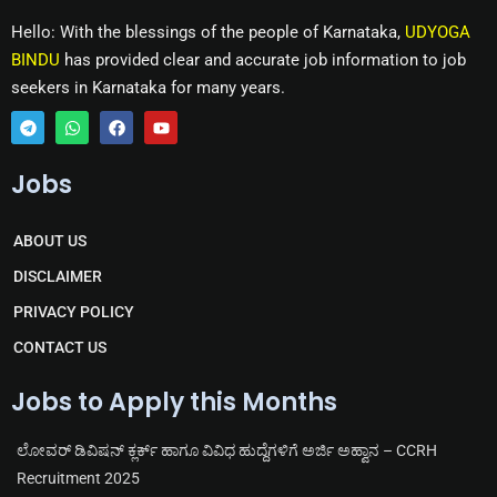
Hello: With the blessings of the people of Karnataka,
UDYOGA
BINDU
has provided clear and accurate job information to job
seekers in Karnataka for many years.
T
W
F
Y
e
h
a
o
Jobs
l
a
c
u
e
t
e
t
g
s
b
u
r
a
o
b
ABOUT US
a
p
o
e
m
p
k
DISCLAIMER
PRIVACY POLICY
CONTACT US
Jobs to Apply this Months
ಲೋವರ್ ಡಿವಿಷನ್ ಕ್ಲರ್ಕ್ ಹಾಗೂ ವಿವಿಧ ಹುದ್ದೆಗಳಿಗೆ ಅರ್ಜಿ ಅಹ್ವಾನ – CCRH
Recruitment 2025