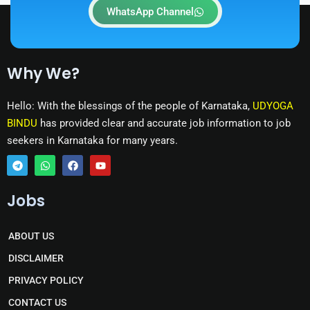
WhatsApp Channel
Why We?
Hello: With the blessings of the people of Karnataka,
UDYOGA
BINDU
has provided clear and accurate job information to job
seekers in Karnataka for many years.
T
W
F
Y
e
h
a
o
Jobs
l
a
c
u
e
t
e
t
g
s
b
u
r
a
o
b
ABOUT US
a
p
o
e
m
p
k
DISCLAIMER
PRIVACY POLICY
CONTACT US