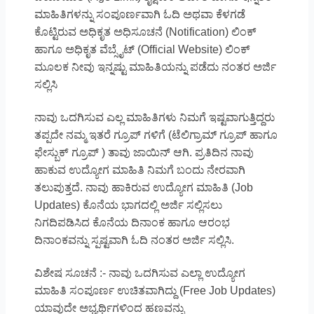
ಮಾಹಿತಿಗಳನ್ನು ಸಂಪೂರ್ಣವಾಗಿ ಓದಿ ಅಥವಾ ಕೆಳಗಡೆ
ಕೊಟ್ಟಿರುವ ಅಧಿಕೃತ ಅಧಿಸೂಚನೆ (Notification) ಲಿಂಕ್
ಹಾಗೂ ಅಧಿಕೃತ ವೆಬ್ಸೈಟ್ (Official Website) ಲಿಂಕ್
ಮೂಲಕ ನೀವು ಇನ್ನಷ್ಟು ಮಾಹಿತಿಯನ್ನು ಪಡೆದು ನಂತರ ಅರ್ಜಿ
ಸಲ್ಲಿಸಿ
ನಾವು ಒದಗಿಸುವ ಎಲ್ಲ ಮಾಹಿತಿಗಳು ನಿಮಗೆ ಇಷ್ಟವಾಗುತ್ತಿದ್ದರು
ತಪ್ಪದೇ ನಮ್ಮ ಇತರೆ ಗ್ರೂಪ್ ಗಳಿಗೆ (ಟೆಲಿಗ್ರಾಮ್ ಗ್ರೂಪ್ ಹಾಗೂ
ಫೇಸ್ಬುಕ್ ಗ್ರೂಪ್ ) ತಾವು ಜಾಯಿನ್ ಆಗಿ. ಪ್ರತಿದಿನ ನಾವು
ಹಾಕುವ ಉದ್ಯೋಗ ಮಾಹಿತಿ ನಿಮಗೆ ಬಂದು ನೇರವಾಗಿ
ತಲುಪುತ್ತದೆ. ನಾವು ಹಾಕಿರುವ ಉದ್ಯೋಗ ಮಾಹಿತಿ (Job
Updates) ಕೊನೆಯ ಭಾಗದಲ್ಲಿ ಅರ್ಜಿ ಸಲ್ಲಿಸಲು
ನಿಗದಿಪಡಿಸಿದ ಕೊನೆಯ ದಿನಾಂಕ ಹಾಗೂ ಆರಂಭ
ದಿನಾಂಕವನ್ನು ಸ್ಪಷ್ಟವಾಗಿ ಓದಿ ನಂತರ ಅರ್ಜಿ ಸಲ್ಲಿಸಿ.
ವಿಶೇಷ ಸೂಚನೆ :- ನಾವು ಒದಗಿಸುವ ಎಲ್ಲಾ ಉದ್ಯೋಗ
ಮಾಹಿತಿ ಸಂಪೂರ್ಣ ಉಚಿತವಾಗಿದ್ದು (Free Job Updates)
ಯಾವುದೇ ಅಭ್ಯರ್ಥಿಗಳಿಂದ ಹಣವನ್ನು