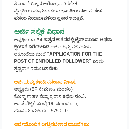
ತೊಂದರೆಯಿಲ್ಲದೆ ಆರೋಗ್ಯವಾಗಿರಬೇಕು.
ವೈದ್ಯಕೀಯ ಮಾನದಂಡಗಳು
ಭಾರತೀಯ ತೀರಸಂಕೇತ
ಪಡೆಯ ನಿಯಮಾವಳಿಯ ಪ್ರಕಾರ
ಇರುತ್ತವೆ.
ಅರ್ಜಿ ಸಲ್ಲಿಕೆ ವಿಧಾನ
ಅಭ್ಯರ್ಥಿಗಳು
A4 ಗಾತ್ರದ ಕಾಗದದಲ್ಲಿ ಟೈಪ್ ಮಾಡಿದ ಅಥವಾ
ಕೈಯಾರೆ ಬರೆಯಲಾದ
ಅರ್ಜಿಯನ್ನು ಸಲ್ಲಿಸಬೇಕು.
ಲಕೋಟೆಯ ಮೇಲೆ
“APPLICATION FOR THE
POST OF ENROLLED FOLLOWER”
ಎಂದು
ಸ್ಪಷ್ಟವಾಗಿ ನಮೂದಿಸಬೇಕು.
ಅರ್ಜಿಯನ್ನು ಕಳುಹಿಸಬೇಕಾದ ವಿಳಾಸ:
ಅಧ್ಯಕ್ಷರು (EF ನೇಮಕಾತಿ ಮಂಡಳಿ),
ಕೋಸ್ಟ್ ಗಾರ್ಡ್ ಜಿಲ್ಲಾ ಪ್ರಧಾನ ಕಛೇರಿ ನಂ.3,
ಅಂಚೆ ಪೆಟ್ಟಿಗೆ ಸಂಖ್ಯೆ.19, ಪಣಂಬೂರು,
ಹೊಸ ಮಂಗಳೂರು – 575 010
ಅರ್ಜಿಯೊಂದಿಗೆ ಲಗತ್ತಿಸಬೇಕಾದ ದಾಖಲೆಗಳು: