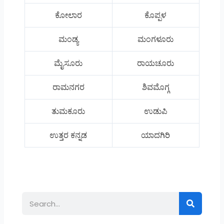
ಕೋಲಾರ
ಕೊಪ್ಪಳ
ಮಂಡ್ಯ
ಮಂಗಳೂರು
ಮೈಸೂರು
ರಾಯಚೂರು
ರಾಮನಗರ
ಶಿವಮೊಗ್ಗ
ತುಮಕೂರು
ಉಡುಪಿ
ಉತ್ತರ ಕನ್ನಡ
ಯಾದಗಿರಿ
Search