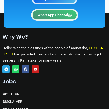
WhatsApp Channel
Why We?
Hello: With the blessings of the people of Karnataka,
UDYOGA
BINDU
has provided clear and accurate job information to job
seekers in Karnataka for many years.
T
W
F
Y
e
h
a
o
Jobs
l
a
c
u
e
t
e
t
g
s
b
u
r
a
o
b
ABOUT US
a
p
o
e
m
p
k
DISCLAIMER