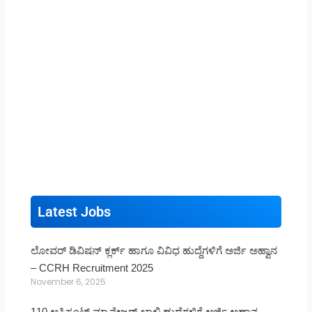
Latest Jobs
ಲೋವರ್ ಡಿವಿಷನ್ ಕ್ಲರ್ಕ್ ಹಾಗೂ ವಿವಿಧ ಹುದ್ದೆಗಳಿಗೆ ಅರ್ಜಿ ಅಹ್ವಾನ
– CCRH Recruitment 2025
November 6, 2025
110 ಅಸಿಸ್ಟಂಟ್ ಮ್ಯಾನೇಜರ್ ಖಾಲಿ ಹುದ್ದೆಗಳಿಗೆ ಅರ್ಜಿ ಅಹ್ವಾನ –