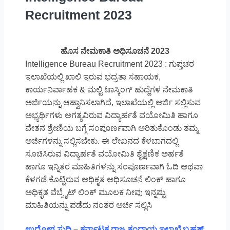
Recruitment 2023
ಹೊಸ ನೇಮಕಾತಿ ಅಧಿಸೂಚನೆ 2023
Intelligence Bureau Recruitment 2023 : ಗುಪ್ತಚರ
ಇಲಾಖೆಯಲ್ಲಿ ಖಾಲಿ ಇರುವ ಭದ್ರತಾ ಸಹಾಯಕ,
ಕಾರ್ಯನಿರ್ವಾಹಕ & ಮಲ್ಟಿ ಟಾಸ್ಕಿಂಗ್ ಹುದ್ದೆಗಳ ನೇಮಕಾತಿ
ಅರ್ಜಿಯನ್ನು ಆಹ್ವಾನಿಸಲಾಗಿದೆ, ಇಲಾಖೆಯಲ್ಲಿ ಅರ್ಜಿ ಸಲ್ಲಿಸುವ
ಅಭ್ಯರ್ಥಿಗಳು ಅಗತ್ಯವಿರುವ ವಿದ್ಯಾರ್ಹತೆ ವಯೋಮಿತಿ ಹಾಗೂ
ವೇತನ ಶ್ರೇಣಿಯ ಬಗ್ಗೆ ಸಂಪೂರ್ಣವಾಗಿ ಅರಿತುಕೊಂಡು ತಮ್ಮ
ಅರ್ಜಿಗಳನ್ನು ಸಲ್ಲಿಸಬೇಕು. ಈ ಲೇಖನದ ಕೆಳಬಾಗದಲ್ಲಿ
ಸೂಚಿಸಿರುವ ವಿದ್ಯಾರ್ಹತೆ ವಯೋಮಿತಿ ಶೈಕ್ಷಣಿಕ ಅರ್ಹತೆ
ಹಾಗೂ ಇನ್ನಿತರ ಮಾಹಿತಿಗಳನ್ನು ಸಂಪೂರ್ಣವಾಗಿ ಓದಿ ಅಥವಾ
ಕೆಳಗಡೆ ಕೊಟ್ಟಿರುವ ಅಧಿಕೃತ ಅಧಿಸೂಚನೆ ಲಿಂಕ್ ಹಾಗೂ
ಅಧಿಕೃತ ವೆಬ್ಸೈಟ್ ಲಿಂಕ್ ಮೂಲಕ ನೀವು ಇನ್ನಷ್ಟು
ಮಾಹಿತಿಯನ್ನು ಪಡೆದು ನಂತರ ಅರ್ಜಿ ಸಲ್ಲಿಸಿ
ಉದ್ಯೋಗ ಸುದ್ದಿ – ಕರ್ನಾಟಕ ರಾಜ್ಯ ಕಂದಾಯ ಇಲಾಖೆ ಬೃಹತ್