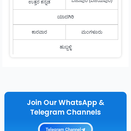
ಬಿಜಾಪುರ (ವಿಜಯಪುರ)
ಉತ್ತರ ಕನ್ನಡ
ಯಾದಗಿರಿ
ಕಾರವಾರ
ಮಂಗಳೂರು
ಹುಬ್ಬಳ್ಳಿ
Join Our WhatsApp &
Telegram Channels
Telegram Channel