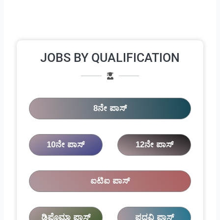
JOBS BY QUALIFICATION
8ನೇ ಪಾಸ್
10ನೇ ಪಾಸ್
12ನೇ ಪಾಸ್
ಐಟಿಐ ಪಾಸ್
ಡಿಪ್ಲೊಮಾ ಪಾಸ್
ಪದವಿ ಪಾಸ್