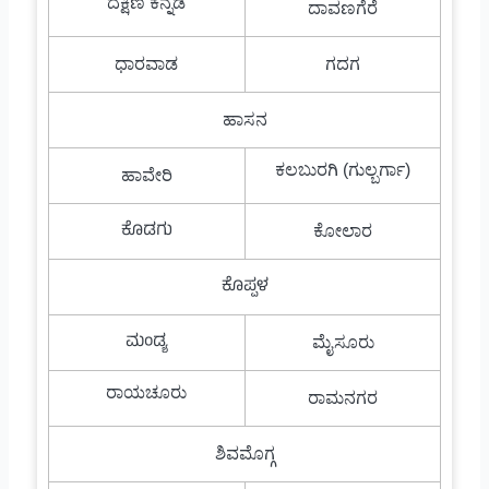
ದಕ್ಷಿಣ ಕನ್ನಡ
ದಾವಣಗೆರೆ
ಧಾರವಾಡ
ಗದಗ
ಹಾಸನ
ಕಲಬುರಗಿ (ಗುಲ್ಬರ್ಗಾ)
ಹಾವೇರಿ
ಕೊಡಗು
ಕೋಲಾರ
ಕೊಪ್ಪಳ
ಮಂಡ್ಯ
ಮೈಸೂರು
ರಾಯಚೂರು
ರಾಮನಗರ
ಶಿವಮೊಗ್ಗ