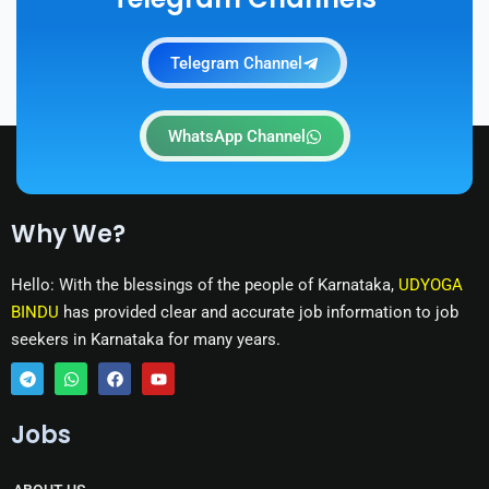
Telegram Channel
WhatsApp Channel
Why We?
Hello: With the blessings of the people of Karnataka,
UDYOGA
BINDU
has provided clear and accurate job information to job
seekers in Karnataka for many years.
T
W
F
Y
e
h
a
o
Jobs
l
a
c
u
e
t
e
t
g
s
b
u
r
a
o
b