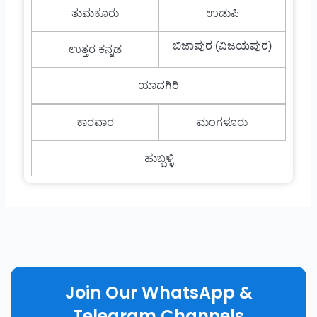
ತುಮಕೂರು
ಉಡುಪಿ
ಬಿಜಾಪುರ (ವಿಜಯಪುರ)
ಉತ್ತರ ಕನ್ನಡ
ಯಾದಗಿರಿ
ಕಾರವಾರ
ಮಂಗಳೂರು
ಹುಬ್ಬಳ್ಳಿ
Join Our WhatsApp &
Telegram Channels