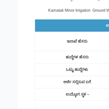
Karnatak Minor Irrigation Ground
ಉ
ಇಲಾಖೆ ಹೆಸರು
ಹುದ್ದೆಗಳ ಹೆಸರು
ಒಟ್ಟು ಹುದ್ದೆಗಳು
ಅರ್ಜಿ ಸಲ್ಲಿಸುವ ಬಗೆ
ಉದ್ಯೋಗ ಸ್ಥಳ –