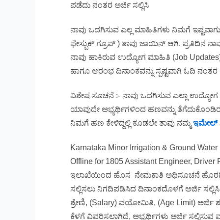
ಪಡೆದು ನಂತರ ಅರ್ಜಿ ಸಲ್ಲಿಸಿ
ನಾವು ಒದಗಿಸುವ ಎಲ್ಲ ಮಾಹಿತಿಗಳು ನಿಮಗೆ ಇಷ್ಟವಾಗುತ್ತಿ
ಫೇಸ್ಬುಕ್ ಗ್ರೂಪ್ ) ತಾವು ಜಾಯಿನ್ ಆಗಿ. ಪ್ರತಿದಿನ
ನಾವು ಹಾಕಿರುವ ಉದ್ಯೋಗ ಮಾಹಿತಿ (Job Updates) 
ಹಾಗೂ ಆರಂಭ ದಿನಾಂಕವನ್ನು ಸ್ಪಷ್ಟವಾಗಿ ಓದಿ ನಂತರ ಅರ್
ವಿಶೇಷ ಸೂಚನೆ :- ನಾವು ಒದಗಿಸುವ ಎಲ್ಲಾ ಉದ್ಯೋಗ
ಯಾವುದೇ ಅಭ್ಯರ್ಥಿಗಳಿಂದ ಹಣವನ್ನು ತೆಗೆದುಕೊಂಡಿರ
ನಿಮಗೆ ಹಣ ಕೇಳಿದ್ದಲ್ಲಿ ಕೂಡಲೇ ತಾವು ನಮ್ಮ
ಇಮೇಲ್
Karnataka Minor Irrigation & Ground Wate
Offline for 1805 Assistant Engineer, Driver
ಇಲಾಖೆಯಿಂದ ಹೊಸ ನೇಮಕಾತಿ ಅಧಿಸೂಚನೆ ಹೊರಡಿಸಲಾಗಿದ
ಸಲ್ಲಿಸಲು ನಿಗದಿಪಡಿಸಿದ ದಿನಾಂಕದೊಳಗೆ ಅರ್ಜಿ ಸಲ್ಲಿಸಿ 
ಶ್ರೇಣಿ, (Salary) ವಯೋಮಿತಿ, (Age Limit) ಅರ್ಜಿ ಶು
ಕೆಳಗೆ ವಿವರಿಸಲಾಗಿದೆ, ಅಭ್ಯರ್ಥಿಗಳು ಅರ್ಜಿ ಸಲ್ಲಿಸುವ