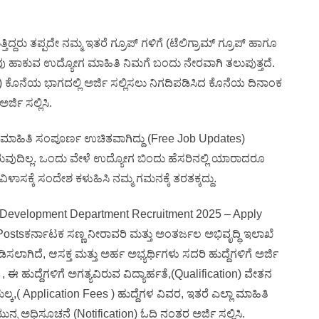
ದ್ದರು ತಪ್ಪದೇ ನಮ್ಮ ಇತರೆ ಗ್ರೂಪ್ ಗಳಿಗೆ (ಟೆಲಿಗ್ರಾಮ್ ಗ್ರೂಪ್ ಹಾಗೂ
 ನಾವು ಹಾಕುವ ಉದ್ಯೋಗ ಮಾಹಿತಿ ನಿಮಗೆ ಬಂದು ನೇರವಾಗಿ ತಲುಪುತ್ತದೆ.
ಕೊನೆಯ ಭಾಗದಲ್ಲಿ ಅರ್ಜಿ ಸಲ್ಲಿಸಲು ನಿಗದಿಪಡಿಸಿದ ಕೊನೆಯ ದಿನಾಂಕ
ಜಿ ಸಲ್ಲಿಸಿ.
 ಮಾಹಿತಿ ಸಂಪೂರ್ಣ ಉಚಿತವಾಗಿದ್ದು (Free Job Updates)
ುವುದಿಲ್ಲ. ಒಂದು ವೇಳೆ ಉದ್ಯೋಗ ಬಿಂದು ಹೆಸರಿನಲ್ಲಿ ಯಾರಾದರೂ
ವಿಳಾಸಕ್ಕೆ ಸಂದೇಶ ಕಳುಹಿಸಿ ನಮ್ಮ ಗಮನಕ್ಕೆ ತರತಕ್ಕದ್ದು.
r Development Department Recruitment 2025 – Apply
 Postsಕರ್ನಾಟಕ ಸಣ್ಣ ನೀರಾವರಿ ಮತ್ತು ಅಂತರ್ಜಲ ಅಭಿವೃದ್ಧಿ ಇಲಾಖೆ
ೆ, ಆಸಕ್ತ ಮತ್ತು ಅರ್ಹ ಅಭ್ಯರ್ಥಿಗಳು ಸದರಿ ಹುದ್ದೆಗಳಿಗೆ ಅರ್ಜಿ
, ಈ ಹುದ್ದೆಗಳಿಗೆ ಅಗತ್ಯವಿರುವ ವಿದ್ಯಾರ್ಹತೆ,(Qualification) ವೇತನ
ಲ್ಕ,( Application Fees ) ಹುದ್ದೆಗಳ ವಿವರ, ಇತರೆ ಎಲ್ಲಾ ಮಾಹಿತಿ
 ಮುನ್ನ ಅಧಿಸೂಚನೆ (Notification) ಓದಿ ನಂತರ ಅರ್ಜಿ ಸಲ್ಲಿಸಿ.