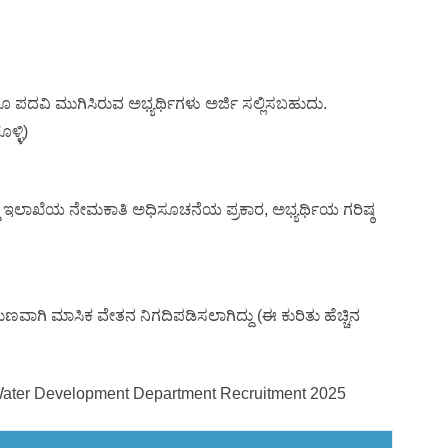
ಗೂ ಪದವಿ ಮುಗಿಸಿರುವ ಅಭ್ಯರ್ಥಿಗಳು ಅರ್ಜಿ ಸಲ್ಲಿಸಬಹುದು.
ಳ್ಳಿ)
ಧಿ ಇಲಾಖೆಯ ನೇಮಕಾತಿ ಅಧಿಸೂಚನೆಯ ಪ್ರಕಾರ, ಅಭ್ಯರ್ಥಿಯ ಗರಿಷ್ಠ
ಣವಾಗಿ ಮಾಸಿಕ ವೇತನ ನಿಗದಿಪಡಿಸಲಾಗಿದ್ದು (ಈ ಕುರಿತು ಹೆಚ್ಚಿನ
 Water Development Department Recruitment 2025