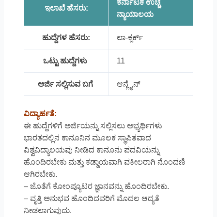
ಕರ್ನಾಟಕ ಉಚ್ಚ
ಇಲಾಖೆ ಹೆಸರು:
ನ್ಯಾಯಾಲಯ
ಹುದ್ದೆಗಳ ಹೆಸರು:
ಲಾ-ಕ್ಲರ್ಕ್
ಒಟ್ಟು ಹುದ್ದೆಗಳು
11
ಅರ್ಜಿ ಸಲ್ಲಿಸುವ ಬಗೆ
ಆನ್ಲೈನ್
ವಿದ್ಯಾರ್ಹತೆ:
ಈ ಹುದ್ದೆಗಳಿಗೆ ಅರ್ಜಿಯನ್ನು ಸಲ್ಲಿಸಲು ಅಭ್ಯರ್ಥಿಗಳು
ಭಾರತದಲ್ಲಿನ ಕಾನೂನಿನ ಮೂಲಕ ಸ್ಥಾಪಿತವಾದ
ವಿಶ್ವವಿದ್ಯಾಲಯವು ನೀಡಿದ ಕಾನೂನು ಪದವಿಯನ್ನು
ಹೊಂದಿರಬೇಕು ಮತ್ತು ಕಡ್ಡಾಯವಾಗಿ ವಕೀಲರಾಗಿ ನೊಂದಣಿ
ಆಗಿರಬೇಕು.
– ಜೊತೆಗೆ ಕೋಂಪ್ಯೂಟರ ಜ್ಞಾನವನ್ನು ಹೊಂದಿರಬೇಕು.
– ವೃತ್ತಿ ಅನುಭವ ಹೊಂದಿದವರಿಗೆ ಮೊದಲ ಆದ್ಯತೆ
ನೀಡಲಾಗುವುದು.