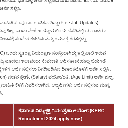
ಕೊನೆಯ ಭಾಗದಲ್ಲಿ ಅರ್ಜಿ ಸಲ್ಲಿಸಲು ನಿಗದಿಪಡಿಸಿದ ಕೊನೆಯ ದಿನಾಂಕ
ಜಿ ಸಲ್ಲಿಸಿ.
 ಮಾಹಿತಿ ಸಂಪೂರ್ಣ ಉಚಿತವಾಗಿದ್ದು (Free Job Updates)
ುವುದಿಲ್ಲ. ಒಂದು ವೇಳೆ ಉದ್ಯೋಗ ಬಿಂದು ಹೆಸರಿನಲ್ಲಿ ಯಾರಾದರೂ
ವಿಳಾಸಕ್ಕೆ ಸಂದೇಶ ಕಳುಹಿಸಿ ನಮ್ಮ ಗಮನಕ್ಕೆ ತರತಕ್ಕದ್ದು.
) ಒಂದು ಸ್ವತಂತ್ರ ನಿಯಂತ್ರಣ ಸಂಸ್ಥೆಯಾಗಿದ್ದು ಇಲ್ಲಿ ಖಾಲಿ ಇರುವ
ನ್ನು ಆಯ್ಕೆ ಮಾಡಲು ಇಲಾಖೆಯು ನೇಮಕಾತಿ ಅಧಿಸೂಚನೆಯನ್ನು ಬಿಡುಗಡೆ
ೆಗಳಿಗೆ ಅರ್ಜಿ ಸಲ್ಲಿಸಲು ನಿಗದಿಪಡಿಸಿದ ದಿನಾಂಕದೊಳಗೆ ಅರ್ಜಿ ಸಲ್ಲಿಸಿ ,
ation) ವೇತನ ಶ್ರೇಣಿ, (Salary) ವಯೋಮಿತಿ, (Age Limit) ಅರ್ಜಿ ಶುಲ್ಕ,
 ಮಾಹಿತಿ ಕೆಳಗೆ ವಿವರಿಸಲಾಗಿದೆ, ಅಭ್ಯರ್ಥಿಗಳು ಅರ್ಜಿ ಸಲ್ಲಿಸುವ ಮುನ್ನ
ಿ.
ಕರ್ನಾಟಕ ವಿದ್ಯುಚ್ಛಕ್ತಿ ನಿಯಂತ್ರಣಾ ಆಯೋಗ (KERC
Recruitment 2024 apply now )