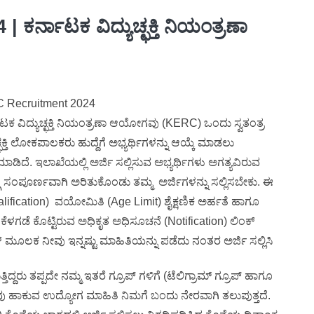
ರ್ನಾಟಕ ವಿದ್ಯುಚ್ಛಕ್ತಿ ನಿಯಂತ್ರಣಾ
 Recruitment 2024
 ವಿದ್ಯುಚ್ಛಕ್ತಿ ನಿಯಂತ್ರಣಾ ಆಯೋಗವು (KERC) ಒಂದು ಸ್ವತಂತ್ರ
್ಛಕ್ತಿ ಲೋಕಪಾಲಕರು ಹುದ್ದೆಗೆ ಅಭ್ಯರ್ಥಿಗಳನ್ನು ಆಯ್ಕೆ ಮಾಡಲು
ದೆ. ಇಲಾಖೆಯಲ್ಲಿ ಅರ್ಜಿ ಸಲ್ಲಿಸುವ ಅಭ್ಯರ್ಥಿಗಳು ಅಗತ್ಯವಿರುವ
ೆ ಸಂಪೂರ್ಣವಾಗಿ ಅರಿತುಕೊಂಡು ತಮ್ಮ ಅರ್ಜಿಗಳನ್ನು ಸಲ್ಲಿಸಬೇಕು. ಈ
alification) ವಯೋಮಿತಿ (Age Limit) ಶೈಕ್ಷಣಿಕ ಅರ್ಹತೆ ಹಾಗೂ
ೆಳಗಡೆ ಕೊಟ್ಟಿರುವ ಅಧಿಕೃತ ಅಧಿಸೂಚನೆ (Notification) ಲಿಂಕ್
್ ಮೂಲಕ ನೀವು ಇನ್ನಷ್ಟು ಮಾಹಿತಿಯನ್ನು ಪಡೆದು ನಂತರ ಅರ್ಜಿ ಸಲ್ಲಿಸಿ
ದ್ದರು ತಪ್ಪದೇ ನಮ್ಮ ಇತರೆ ಗ್ರೂಪ್ ಗಳಿಗೆ (ಟೆಲಿಗ್ರಾಮ್ ಗ್ರೂಪ್ ಹಾಗೂ
 ನಾವು ಹಾಕುವ ಉದ್ಯೋಗ ಮಾಹಿತಿ ನಿಮಗೆ ಬಂದು ನೇರವಾಗಿ ತಲುಪುತ್ತದೆ.