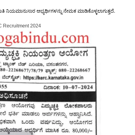
ಾತಿ ನಿಯಮಾನುಸಾರ ಅಭ್ಯರ್ಥಿಗಳನ್ನು ನೇಮಕ ಮಾಡಿಕೊಳ್ಳಲಾಗುತ್ತದೆ.
 Recruitment 2024