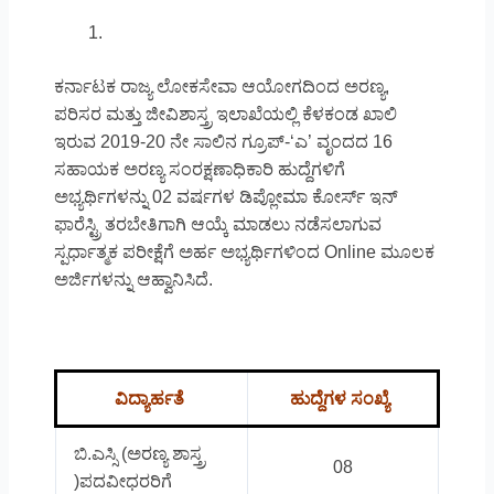
ಕರ್ನಾಟಕ ರಾಜ್ಯ ಲೋಕಸೇವಾ ಆಯೋಗದಿಂದ ಅರಣ್ಯ,
ಪರಿಸರ ಮತ್ತು ಜೀವಿಶಾಸ್ತ್ರ ಇಲಾಖೆಯಲ್ಲಿ ಕೆಳಕಂಡ ಖಾಲಿ
ಇರುವ 2019-20 ನೇ ಸಾಲಿನ ಗ್ರೂಪ್-‘ಎ’ ವೃಂದದ 16
ಸಹಾಯಕ ಅರಣ್ಯ ಸಂರಕ್ಷಣಾಧಿಕಾರಿ ಹುದ್ದೆಗಳಿಗೆ
ಅಭ್ಯರ್ಥಿಗಳನ್ನು 02 ವರ್ಷಗಳ ಡಿಪ್ಲೋಮಾ ಕೋರ್ಸ್ ಇನ್
ಫಾರೆಸ್ಟ್ರಿ ತರಬೇತಿಗಾಗಿ ಆಯ್ಕೆ ಮಾಡಲು ನಡೆಸಲಾಗುವ
ಸ್ಪರ್ಧಾತ್ಮಕ ಪರೀಕ್ಷೆಗೆ ಅರ್ಹ ಅಭ್ಯರ್ಥಿಗಳಿಂದ Online ಮೂಲಕ
ಅರ್ಜಿಗಳನ್ನು ಆಹ್ವಾನಿಸಿದೆ.
ವಿದ್ಯಾರ್ಹತೆ
ಹುದ್ದೆಗಳ ಸಂಖ್ಯೆ
ಬಿ.ಎಸ್ಸಿ (ಅರಣ್ಯ ಶಾಸ್ತ್ರ
08
)ಪದವೀಧರರಿಗೆ