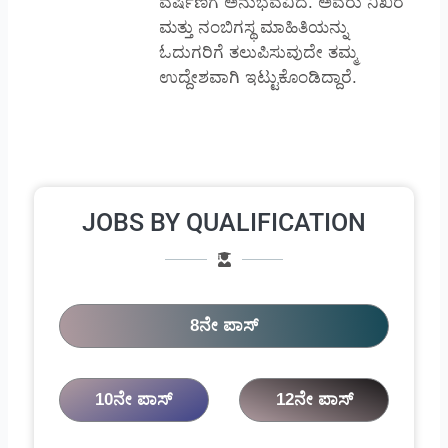
ವರ್ಷಿಣಿಗೆ ಅನುಭವವಿದೆ. ಅವರು ನಿಖರ
ಮತ್ತು ನಂಬಿಗಸ್ಥ ಮಾಹಿತಿಯನ್ನು
ಓದುಗರಿಗೆ ತಲುಪಿಸುವುದೇ ತಮ್ಮ
ಉದ್ದೇಶವಾಗಿ ಇಟ್ಟುಕೊಂಡಿದ್ದಾರೆ.
JOBS BY QUALIFICATION
8ನೇ ಪಾಸ್
10ನೇ ಪಾಸ್
12ನೇ ಪಾಸ್