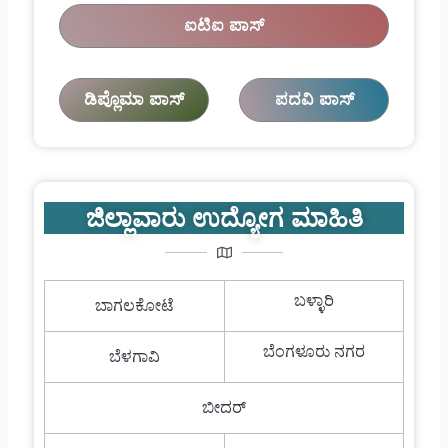
ಐಟಿಐ ಪಾಸ್
ಡಿಪ್ಲೊಮಾ ಪಾಸ್
ಪದವಿ ಪಾಸ್
ಜಿಲ್ಲಾವಾರು ಉದ್ಯೋಗ ಮಾಹಿತಿ
ಬಳ್ಳಾರಿ
ಬಾಗಲಕೋಟೆ
ಬೆಂಗಳೂರು ನಗರ
ಬೆಳಗಾವಿ
ಬೀದರ್