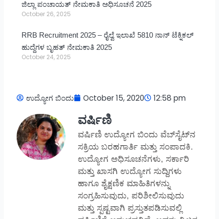
ಜಿಲ್ಲಾ ಪಂಚಾಯತ್ ನೇಮಕಾತಿ ಅಧಿಸೂಚನೆ 2025
October 26, 2025
RRB Recruitment 2025 – ರೈಲ್ವೆ ಇಲಾಖೆ 5810 ನಾನ್ ಟೆಕ್ನಿಕಲ್
ಹುದ್ದೆಗಳ ಬೃಹತ್ ನೇಮಕಾತಿ 2025
October 24, 2025
ಉದ್ಯೋಗ ಬಿಂದು
October 15, 2020
12:58 pm
ವರ್ಷಿಣಿ
ವರ್ಷಿಣಿ ಉದ್ಯೋಗ ಬಿಂದು ವೆಬ್‌ಸೈಟ್‌ನ
ಸಕ್ರಿಯ ಬರಹಗಾರ್ತಿ ಮತ್ತು ಸಂಪಾದಕಿ.
ಉದ್ಯೋಗ ಅಧಿಸೂಚನೆಗಳು, ಸರ್ಕಾರಿ
ಮತ್ತು ಖಾಸಗಿ ಉದ್ಯೋಗ ಸುದ್ದಿಗಳು
ಹಾಗೂ ಶೈಕ್ಷಣಿಕ ಮಾಹಿತಿಗಳನ್ನು
ಸಂಗ್ರಹಿಸುವುದು, ಪರಿಶೀಲಿಸುವುದು
ಮತ್ತು ಸ್ಪಷ್ಟವಾಗಿ ಪ್ರಸ್ತುತಪಡಿಸುವಲ್ಲಿ