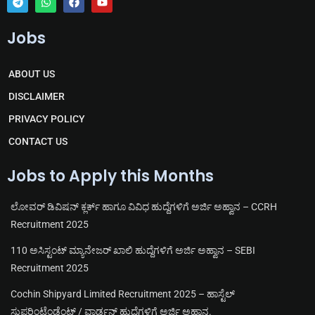
T
W
F
Y
e
h
a
o
Jobs
l
a
c
u
e
t
e
t
g
s
b
u
r
a
o
b
ABOUT US
a
p
o
e
m
p
k
DISCLAIMER
PRIVACY POLICY
CONTACT US
Jobs to Apply this Months
ಲೋವರ್ ಡಿವಿಷನ್ ಕ್ಲರ್ಕ್ ಹಾಗೂ ವಿವಿಧ ಹುದ್ದೆಗಳಿಗೆ ಅರ್ಜಿ ಅಹ್ವಾನ – CCRH
Recruitment 2025
110 ಅಸಿಸ್ಟಂಟ್ ಮ್ಯಾನೇಜರ್ ಖಾಲಿ ಹುದ್ದೆಗಳಿಗೆ ಅರ್ಜಿ ಅಹ್ವಾನ – SEBI
Recruitment 2025
Cochin Shipyard Limited Recruitment 2025 – ಹಾಸ್ಟೆಲ್
ಸುಪರಿಂಟೆಂಡೆಂಟ್ / ವಾರ್ಡನ್ ಹುದ್ದೆಗಳಿಗೆ ಅರ್ಜಿ ಅಹ್ವಾನ.