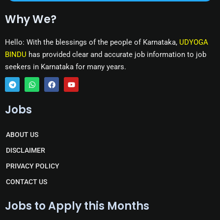
Why We?
Hello: With the blessings of the people of Karnataka,
UDYOGA
BINDU
has provided clear and accurate job information to job
seekers in Karnataka for many years.
T
W
F
Y
e
h
a
o
Jobs
l
a
c
u
e
t
e
t
g
s
b
u
r
a
o
b
ABOUT US
a
p
o
e
m
p
k
DISCLAIMER
PRIVACY POLICY
CONTACT US
Jobs to Apply this Months