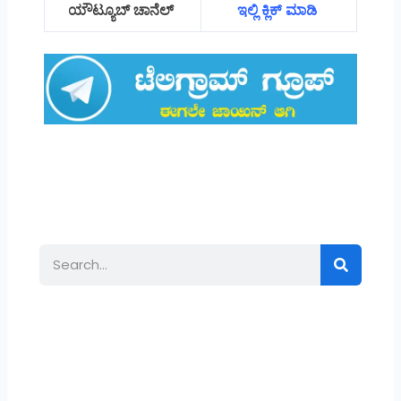
ಯೌಟ್ಯೂಬ್ ಚಾನೆಲ್
ಇಲ್ಲಿ ಕ್ಲಿಕ್ ಮಾಡಿ
Search